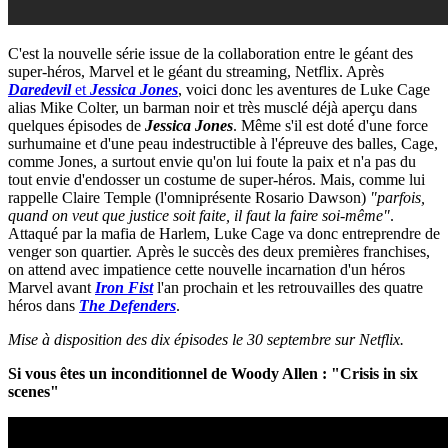
C'est la nouvelle série issue de la collaboration entre le géant des
super-héros, Marvel et le géant du streaming, Netflix. Après
Daredevil
et
Jessica Jones
, voici donc les aventures de Luke Cage
alias Mike Colter, un barman noir et très musclé déjà aperçu dans
quelques épisodes de
Jessica Jones
. Même s'il est doté d'une force
surhumaine et d'une peau indestructible à l'épreuve des balles, Cage,
comme Jones, a surtout envie qu'on lui foute la paix et n'a pas du
tout envie d'endosser un costume de super-héros. Mais, comme lui
rappelle Claire Temple (l'omniprésente Rosario Dawson)
"parfois,
quand on veut que justice soit faite, il faut la faire soi-même"
.
Attaqué par la mafia de Harlem, Luke Cage va donc entreprendre de
venger son quartier. Après le succès des deux premières franchises,
on attend avec impatience cette nouvelle incarnation d'un héros
Marvel avant
Iron Fist
l'an prochain et les retrouvailles des quatre
héros dans
The Defenders
.
Mise à disposition des dix épisodes le 30 septembre sur Netflix.
Si vous êtes un inconditionnel de Woody Allen : "Crisis in six
scenes"