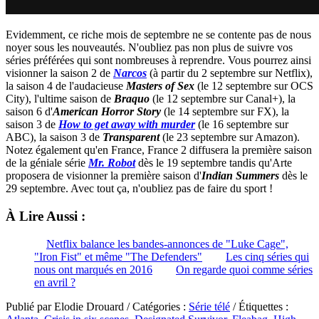
Evidemment, ce riche mois de septembre ne se contente pas de nous
noyer sous les nouveautés. N'oubliez pas non plus de suivre vos
séries préférées qui sont nombreuses à reprendre. Vous pourrez ainsi
visionner la saison 2 de
Narcos
(à partir du 2 septembre sur Netflix),
la saison 4 de l'audacieuse
Masters of Sex
(le 12 septembre sur OCS
City), l'ultime saison de
Braquo
(le 12 septembre sur Canal+), la
saison 6 d'
American Horror Story
(le 14 septembre sur FX), la
saison 3 de
How to get away with murder
(le 16 septembre sur
ABC), la saison 3 de
Transparent
(le 23 septembre sur Amazon).
Notez également qu'en France, France 2 diffusera la première saison
de la géniale série
Mr. Robot
dès le 19 septembre tandis qu'Arte
proposera de visionner la première saison d'
Indian Summers
dès le
29 septembre. Avec tout ça, n'oubliez pas de faire du sport !
À Lire Aussi :
Netflix balance les bandes-annonces de "Luke Cage",
"Iron Fist" et même "The Defenders"
Les cinq séries qui
nous ont marqués en 2016
On regarde quoi comme séries
en avril ?
Publié par Elodie Drouard / Catégories :
Série télé
/ Étiquettes :