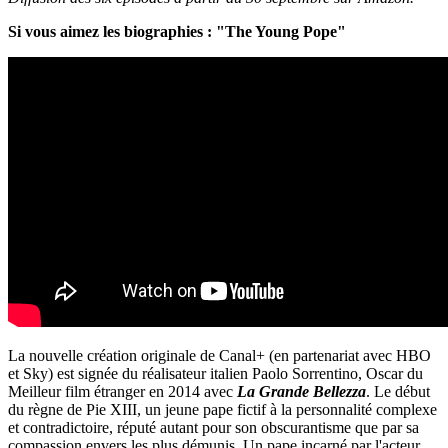
Si vous aimez les biographies : "The Young Pope"
La nouvelle création originale de Canal+ (en partenariat avec HBO
et Sky) est signée du réalisateur italien Paolo Sorrentino, Oscar du
Meilleur film étranger en 2014 avec
La Grande Bellezza
. Le début
du règne de Pie XIII, un jeune pape fictif à la personnalité complexe
et contradictoire, réputé autant pour son obscurantisme que par sa
compassion envers les plus démunis. Un pape incarné par l'acteur