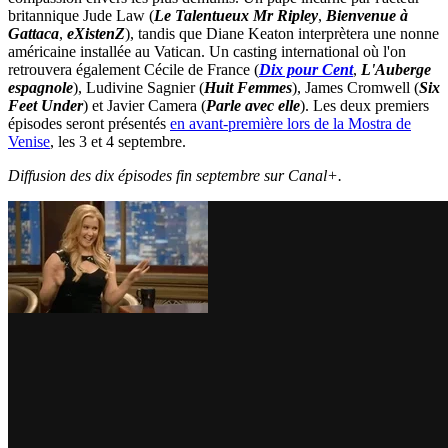
britannique Jude Law (
Le Talentueux Mr Ripley
,
Bienvenue à
Gattaca
,
eXistenZ
), tandis que Diane Keaton interprètera une nonne
américaine installée au Vatican. Un casting international où l'on
retrouvera également Cécile de France (
Dix pour Cent
,
L'Auberge
espagnole
), Ludivine Sagnier (
Huit Femmes
), James Cromwell (
Six
Feet Under
) et Javier Camera (
Parle avec elle
). Les deux premiers
épisodes seront présentés
en avant-première lors de la Mostra de
Venise
, les 3 et 4 septembre.
Diffusion des dix épisodes fin septembre sur Canal+.