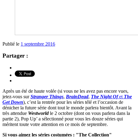
Publié le
1 septembre 2016
Partager :
Après un été de haute volée (si vous ne les avez pas encore vues,
jetez-vous sur
Stranger Things
,
BrainDead
,
The Night Of
et
The
Get Down
), c’est la rentrée pour les séries télé et l’occasion de
dénicher la future série dont tout le monde parlera bientôt. Avant la
très attendue
Westworld
le 2 octobre (dont on vous parlera dans la
partie 2), Pop Up’ a sélectionné pour vous les douze séries qui
méritent toute votre attention en ce mois de septembre.
Si vous aimez les séries costumées : "The Collection"