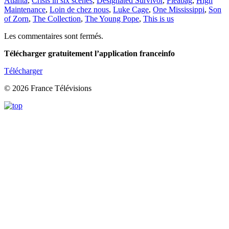
Atlanta
,
Crisis in six scenes
,
Designated Survivor
,
Fleabag
,
High
Maintenance
,
Loin de chez nous
,
Luke Cage
,
One Mississippi
,
Son
of Zorn
,
The Collection
,
The Young Pope
,
This is us
Les commentaires sont fermés.
Télécharger gratuitement l’application franceinfo
Télécharger
© 2026 France Télévisions