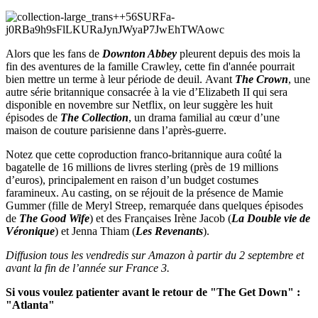
Alors que les fans de
Downton Abbey
pleurent depuis des mois la
fin des aventures de la famille Crawley, cette fin d'année pourrait
bien mettre un terme à leur période de deuil. Avant
The Crown
, une
autre série britannique consacrée à la vie d’Elizabeth II qui sera
disponible en novembre sur Netflix, on leur suggère les huit
épisodes de
The Collection
, un drama familial au cœur d’une
maison de couture parisienne dans l’après-guerre.
Notez que cette coproduction franco-britannique aura coûté la
bagatelle de 16 millions de livres sterling (près de 19 millions
d’euros), principalement en raison d’un budget costumes
faramineux. Au casting, on se réjouit de la présence de Mamie
Gummer (fille de Meryl Streep, remarquée dans quelques épisodes
de
The Good Wife
) et des Françaises Irène Jacob (
La Double vie de
Véronique
) et
Jenna Thiam (
Les Revenants
).
Diffusion tous les vendredis sur Amazon à partir du 2 septembre et
avant la fin de l’année sur France 3.
Si vous voulez patienter avant le retour de "The Get Down" :
"Atlanta"