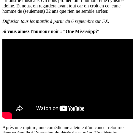
l’industrie musicale. On nous promet tout l’humour et le cynisme
idoine. Et nous, on regardera avant tout car on croit en ce jeune
homme de (seulement) 32 ans que rien ne semble arrêter.
Diffusion tous les mardis à partir du 6 septembre sur FX.
Si vous aimez l’humour noir : "One Mississippi"
Après une rupture, une comédienne atteinte d’un cancer retourne
dans sa famille à l’occasion du décès de sa mère. Une histoire