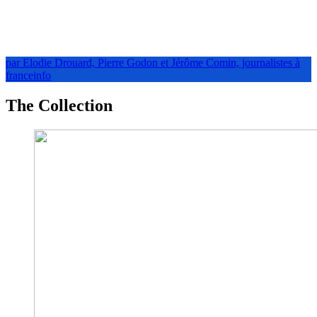
par Elodie Drouard, Pierre Godon et Jérôme Comin, journalistes à
franceinfo
The Collection