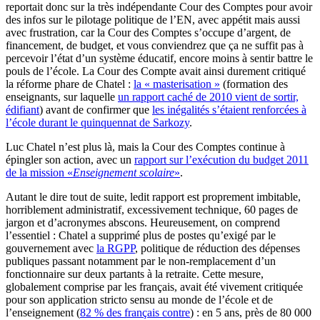
reportait donc sur la très indépendante Cour des Comptes pour avoir
des infos sur le pilotage politique de l’EN, avec appétit mais aussi
avec frustration, car la Cour des Comptes s’occupe d’argent, de
financement, de budget, et vous conviendrez que ça ne suffit pas à
percevoir l’état d’un système éducatif, encore moins à sentir battre le
pouls de l’école. La Cour des Compte avait ainsi durement critiqué
la réforme phare de Chatel :
la « masterisation »
(formation des
enseignants, sur laquelle
un rapport caché de 2010 vient de sortir,
édifiant
) avant de confirmer que
les inégalités s’étaient renforcées à
l’école durant le quinquennat de Sarkozy
.
Luc Chatel n’est plus là, mais la Cour des Comptes continue à
épingler son action, avec un
rapport sur l’exécution du budget 2011
de la mission «
Enseignement scolaire
»
.
Autant le dire tout de suite, ledit rapport est proprement imbitable,
horriblement administratif, excessivement technique, 60 pages de
jargon et d’acronymes abscons. Heureusement, on comprend
l’essentiel : Chatel a supprimé plus de postes qu’exigé par le
gouvernement avec
la RGPP
, politique de réduction des dépenses
publiques passant notamment par le non-remplacement d’un
fonctionnaire sur deux partants à la retraite. Cette mesure,
globalement comprise par les français, avait été vivement critiquée
pour son application stricto sensu au monde de l’école et de
l’enseignement (
82 % des français contre
) : en 5 ans, près de 80 000