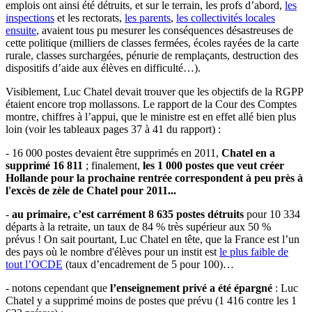
emplois ont ainsi été détruits, et sur le terrain, les profs d’abord,
les
inspections
et les rectorats,
les parents
,
les collectivités locales
ensuite
, avaient tous pu mesurer les conséquences désastreuses de
cette politique (milliers de classes fermées, écoles rayées de la carte
rurale, classes surchargées, pénurie de remplaçants, destruction des
dispositifs d’aide aux élèves en difficulté…).
Visiblement, Luc Chatel devait trouver que les objectifs de la RGPP
étaient encore trop mollassons. Le rapport de la Cour des Comptes
montre, chiffres à l’appui, que le ministre est en effet allé bien plus
loin (voir les tableaux pages 37 à 41 du rapport) :
- 16 000 postes devaient être supprimés en 2011,
Chatel en a
supprimé 16 811
; finalement,
les 1 000 postes que veut créer
Hollande pour la prochaine rentrée correspondent à peu près à
l'excès de zèle de Chatel pour 2011...
-
au primaire, c’est carrément 8 635 postes détruits
pour 10 334
départs à la retraite, un taux de 84 % très supérieur aux 50 %
prévus ! On sait pourtant, Luc Chatel en tête, que la France est l’un
des pays où le nombre d'élèves pour un instit est
le plus faible de
tout l’OCDE
(taux d’encadrement de 5 pour 100)…
- notons cependant que
l’enseignement privé a été épargné
: Luc
Chatel y a supprimé moins de postes que prévu (1 416 contre les 1