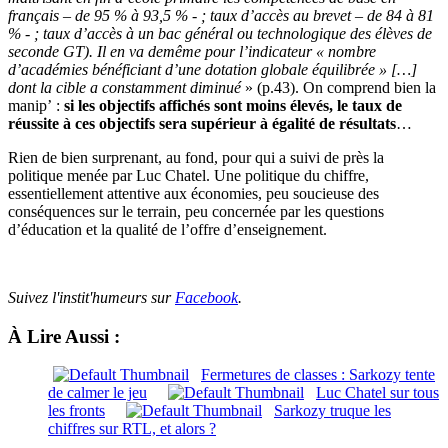
français – de 95 % à 93,5 % - ; taux d’accès au brevet – de 84 à 81
% - ; taux d’accès à un bac général ou technologique des élèves de
seconde GT). Il en va demême pour l’indicateur « nombre
d’académies bénéficiant d’une dotation globale équilibrée » […]
dont la cible a constamment diminué
» (p.43). On comprend bien la
manip’ :
si les objectifs affichés sont moins élevés, le taux de
réussite à ces objectifs sera supérieur à égalité de résultats
…
Rien de bien surprenant, au fond, pour qui a suivi de près la
politique menée par Luc Chatel. Une politique du chiffre,
essentiellement attentive aux économies, peu soucieuse des
conséquences sur le terrain, peu concernée par les questions
d’éducation et la qualité de l’offre d’enseignement.
Suivez l'instit'humeurs sur
Facebook
.
À Lire Aussi :
Fermetures de classes : Sarkozy tente
de calmer le jeu
Luc Chatel sur tous
les fronts
Sarkozy truque les
chiffres sur RTL, et alors ?