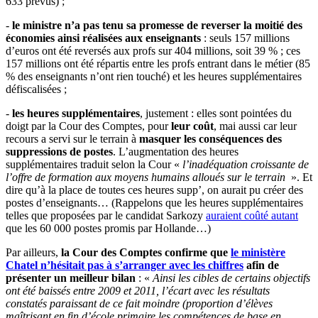
633 prévus) ;
-
le ministre n’a pas tenu sa promesse de reverser la moitié des
économies ainsi réalisées
aux enseignants
: seuls 157 millions
d’euros ont été reversés aux profs sur 404 millions, soit 39 % ; ces
157 millions ont été répartis entre les profs entrant dans le métier (85
% des enseignants n’ont rien touché) et les heures supplémentaires
défiscalisées ;
-
les heures supplémentaires
, justement : elles sont pointées du
doigt par la Cour des Comptes, pour
leur coût
, mai aussi car leur
recours a servi sur le terrain à
masquer les conséquences des
suppressions de postes
. L’augmentation des heures
supplémentaires traduit selon la Cour «
l’inadéquation croissante de
l’offre de formation aux moyens humains alloués sur le terrain
». Et
dire qu’à la place de toutes ces heures supp’, on aurait pu créer des
postes d’enseignants… (Rappelons que les heures supplémentaires
telles que proposées par le candidat Sarkozy
auraient coûté autant
que les 60 000 postes promis par Hollande…)
Par ailleurs,
la Cour des Comptes confirme que
le ministère
Chatel n’hésitait pas à s’arranger avec les chiffres
afin de
présenter un meilleur bilan
: «
Ainsi les cibles de certains objectifs
ont été baissés entre 2009 et 2011, l’écart avec les résultats
constatés paraissant de ce fait moindre (proportion d’élèves
maîtrisant en fin d’école primaire les compétences de base en