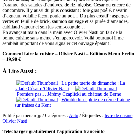
l’orange, des salades d’endives, de riz, niçoise, César ou encore de
concombre. Il y aussi du plus consistant : foie gras poêlé, navarin
d’agneau, volaille façon poule au pot… Du plus créatif : asperges
vertes en feuille de brick, saumon sauvage et sa purée d’amandes,
cabillaud vapeur et son jus semi-coagulé…
En avançant main dans la main avec Olivier Nasti on fait de la
bonne cuisine sans même s’en apercevoir. Voilà pourquoi il me
semblait important de vous signaler cet ouvrage épatant !
Comment faire la cuisine – Olivier Nasti – Editions Menu Fretin
– 19,90 €
À Lire Aussi :
La petite tuerie du dimanche : La
salade César d’Olivier Nasti
Premiers pas… Jérémy Czaplicki au château de Berne
Wimbledon : pluie de crème fraiche
sur fraises du Kent
Publié par menardjp / Catégories :
Actu
/ Étiquettes :
livre de cusine
,
Olivier Nasti
Télécharger gratuitement l’application franceinfo