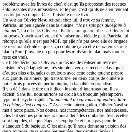
problème avec les livres de chef, c’est qu’ils proposent des recettes
éblouissantes mais infaisables. Et le pire, c’est qu’ils ne s’en rendent
pas toujours compte. C’est l’histoire de ce livre…
Un soir qu’Olivier Nasti rentrait chez lui, il trouve sa femme,
Patricia, un peu agacée dans la cuisine. “
Je ne sais pas quoi faire à
manger
”, lui dit-elle. Olivier et Patricia ont quatre filles… Olivier lui
propose d’ouvrir son livre et d’y puiser une idée de plat. Patricia, lui
rétorque qu’elle n’est pas MOF, qu’elle n’a pas avec elle de brigade
de restaurant étoilé et que si ça continue ça va être deux œufs sur le
plat ! (Bon, j’invente un peu pour les œufs sur le plat, mais tout le
reste est vrai).
Ce fut le déclic pour Olivier, qui décida de réaliser un livre de
cuisine très pédagogique, très simple, avec des recettes classiques,
d’autres plus originales et toujours avec cette petite touche propre
aux grands cuisiniers, qui transforme, en deux coups de cuillère à
pot et trois pincées de perlimpinpin, la banalité en friandise.
Il y a déjà dans le titre un indice : le point d’interrogation. Il est
décisif. Sans lui, nous aurions eu droit à un bouquin péremptoire,
type prof psycho rigide : “
maintenant on va vous apprendre à faire
la cuisine, c’est compris
!” Avec cette interrogation, Olivier Nasti se
met à notre place. Nos doutes, nos incompétences, nos maladresses,
il les fait siennes pour mieux nous aider à les combattre. Ses recettes
sont limpides, chaque étape est expliquée et il n’a pas peur de
s’attaquer à du basique. C’est ainsi qu’il nous donne sa version des
œufs mimosa, de la soupe parmentière, des carottes râpées à