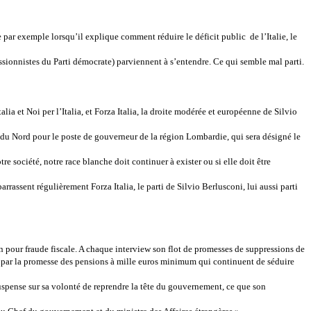
par exemple lorsqu’il explique comment réduire le déficit public de l’Italie, le
ssionnistes du Parti démocrate) parviennent à s’entendre. Ce qui semble mal parti.
lia et Noi per l’Italia, et Forza Italia, la droite modérée et européenne de Silvio
 du Nord pour le poste de gouverneur de la région Lombardie, qui sera désigné le
e société, notre race blanche doit continuer à exister ou si elle doit être
rrassent régulièrement Forza Italia, le parti de Silvio Berlusconi, lui aussi parti
n pour fraude fiscale. A chaque interview son flot de promesses de suppressions de
ées par la promesse des pensions à mille euros minimum qui continuent de séduire
suspense sur sa volonté de reprendre la tête du gouvernement, ce que son