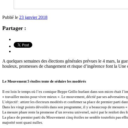
Publié le
23 janvier 2018
Partager :
A quelques semaines des élections générales prévues le 4 mars, la gue
houleux, promesses de changement et risque d’ingérence font la Une de
Le Mouvement 5 étoiles tente de séduire les modérés
Il est loin le temps où l’ex comique Beppe Grillo hurlant dans son micro était l’i
« travailler moins pour vivre mieux ». Le mouvement, décrié par ses adversaires q
L’objectif : attirer les électeurs modérés et confirmer sa place de premier parti dan
Dans les vingt points dévoilés dans son programme, il y a beaucoup de mesures « 
La mesure phare reste la promesse d’un revenu universel, suivi par le renfort des fo
La place de premier parti du Mouvement cinq étoiles ne semble toutefois pas effraye
majorité sont quasi nulles.