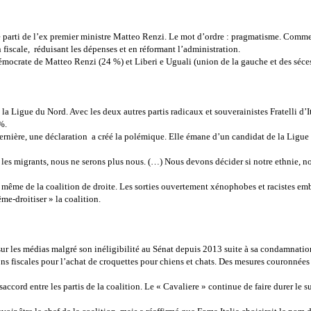
le parti de l’ex premier ministre Matteo Renzi. Le mot d’ordre : pragmatisme. Comme 
 fiscale, réduisant les dépenses et en réformant l’administration.
 démocrate de Matteo Renzi (24 %) et Liberi e Uguali (union de la gauche et des séce
a Ligue du Nord. Avec les deux autres partis radicaux et souverainistes Fratelli d’Ita
%.
ernière, une déclaration a créé la polémique. Elle émane d’un candidat de la Ligue
 les migrants, nous ne serons plus nous. (…) Nous devons décider si notre ethnie, notr
n même de la coalition de droite. Les sorties ouvertement xénophobes et racistes emba
ême-droitiser » la coalition.
ur les médias malgré son inéligibilité au Sénat depuis 2013 suite à sa condamnatio
ctions fiscales pour l’achat de croquettes pour chiens et chats. Des mesures couronn
ccord entre les partis de la coalition. Le « Cavaliere » continue de faire durer le 