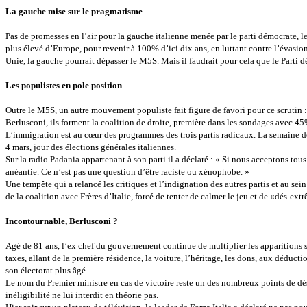
La gauche mise sur le pragmatisme
Pas de promesses en l’air pour la gauche italienne menée par le parti démocrate, 
plus élevé d’Europe, pour revenir à 100% d’ici dix ans, en luttant contre l’évasion
Unie, la gauche pourrait dépasser le M5S. Mais il faudrait pour cela que le Parti
Les populistes en pole position
Outre le M5S, un autre mouvement populiste fait figure de favori pour ce scrutin : l
Berlusconi, ils forment la coalition de droite, première dans les sondages avec 45
L’immigration est au cœur des programmes des trois partis radicaux. La semaine d
4 mars, jour des élections générales italiennes.
Sur la radio Padania appartenant à son parti il a déclaré : « Si nous acceptons tous
anéantie. Ce n’est pas une question d’être raciste ou xénophobe. »
Une tempête qui a relancé les critiques et l’indignation des autres partis et au sei
de la coalition avec Frères d’Italie, forcé de tenter de calmer le jeu et de «dés-extr
Incontournable, Berlusconi ?
Agé de 81 ans, l’ex chef du gouvernement continue de multiplier les apparitions s
taxes, allant de la première résidence, la voiture, l’héritage, les dons, aux dédu
son électorat plus âgé.
Le nom du Premier ministre en cas de victoire reste un des nombreux points de désa
inéligibilité ne lui interdit en théorie pas.