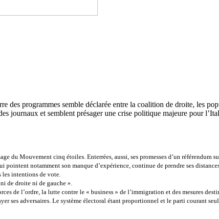
rre des programmes semble déclarée entre la coalition de droite, les po
s journaux et semblent présager une crise politique majeure pour l’Ital
mage du Mouvement cinq étoiles. Enterrées, aussi, ses promesses d’un référendum sur 
ui pointent notamment son manque d’expérience, continue de prendre ses distances av
s les intentions de vote.
ni de droite ni de gauche ».
rces de l’ordre, la lutte contre le « business » de l’immigration et des mesures dest
r ses adversaires. Le système électoral étant proportionnel et le parti courant seul 