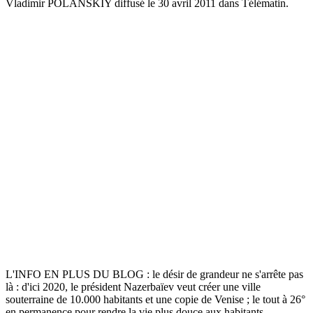
Vladimir POLANSKIY diffusé le 30 avril 2011 dans Télématin.
L'INFO EN PLUS DU BLOG : le désir de grandeur ne s'arrête pas
là : d'ici 2020, le président Nazerbaïev veut créer une ville
souterraine de 10.000 habitants et une copie de Venise ; le tout à 26°
en permanence pour rendre la vie plus douce aux habitants.