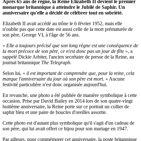
Après 65 ans de règne, la Reine Elizabeth II devient le premier
monarque britannique à atteindre le Jubilé de Saphir. Un
anniversaire qu'elle a décidé de célébrer tout en sobriété.
Elizabeth II avait accédé au trône le 6 février 1952, mais elle
n'oublie pas que cette date est aussi celle de la mort prématurée de
son père, George VI, à l'âge de 56 ans.
«
Elle a toujours précisé que son long règne est une conséquence de
la mort précoce de son père, ce n'est donc pas un jour de fête
», a
rappelé Dickie Arbiter, l'ancien secrétaire de presse de la Reine, au
journal britannique
The Telegraph
.
Selon lui, «
il est important de comprendre que, pour la reine, cela
marque l'anniversaire du jour où son père est mort.
» Aucune
festivité particulière n'est donc organisée aujourd'hui.
En revanche, une photo a été publiée de manière symbolique à cette
occasion. Prise par David Bailey en 2014 lors de son quatre-vingt
huitième anniversaire, la Reine porte sur ce portrait un collier de
saphir bleu et une paire de boucles d'oreilles assortie.
Cette photo est d'autant plus symbolique qu'il s'agit d'un cadeau de
son père, qui lui avait offert ce bijou pour son mariage en 1947.
Par ailleurs, pour commémorer cet anniversaire, la poste britannique