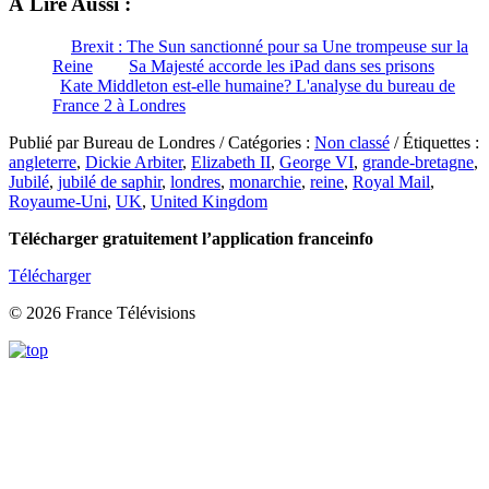
À Lire Aussi :
Brexit : The Sun sanctionné pour sa Une trompeuse sur la
Reine
Sa Majesté accorde les iPad dans ses prisons
Kate Middleton est-elle humaine? L'analyse du bureau de
France 2 à Londres
Publié par Bureau de Londres / Catégories :
Non classé
/ Étiquettes :
angleterre
,
Dickie Arbiter
,
Elizabeth II
,
George VI
,
grande-bretagne
,
Jubilé
,
jubilé de saphir
,
londres
,
monarchie
,
reine
,
Royal Mail
,
Royaume-Uni
,
UK
,
United Kingdom
Télécharger gratuitement l’application franceinfo
Télécharger
© 2026 France Télévisions