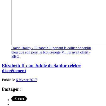
David Bailey - Elizabeth II portant le collier de saphir
bleu que son père, le Roi George VI, lui avait offert -
BBC
Elizabeth II : un Jubilé de Saphir célébré
discrètement
Publié le
6 février 2017
Partager :