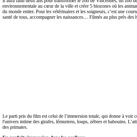
Il aura fallu deux ans pour transformer le zoo de Vincennes, un zoo
environnementale au cœur de la ville et créer 5 biozones où les anim
du monde entier. Pour les vétérinaires et les soigneurs, c’est une cours
santé de tous, accompagner les naissances… Filmés au plus près des h
Le parti pris du film est celui de l’immersion totale, qui donne à voir
l'univers intime des girafes, lémuriens, loups, zèbres et babouins. L’a
des primates.