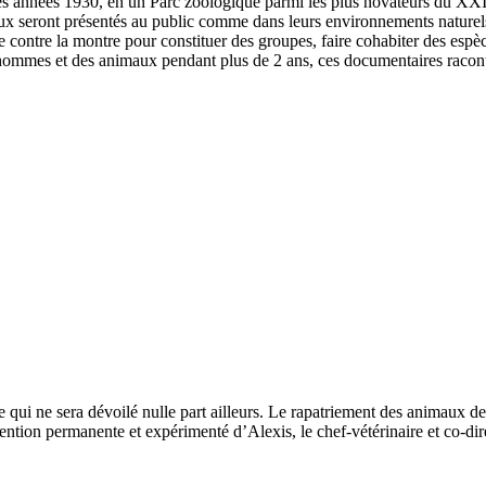
 des années 1930, en un Parc zoologique parmi les plus novateurs du X
aux seront présentés au public comme dans leurs environnements naturel
e contre la montre pour constituer des groupes, faire cohabiter des espèc
ommes et des animaux pendant plus de 2 ans, ces documentaires raconte
 ce qui ne sera dévoilé nulle part ailleurs. Le rapatriement des animaux 
ttention permanente et expérimenté d’Alexis, le chef-vétérinaire et co-di