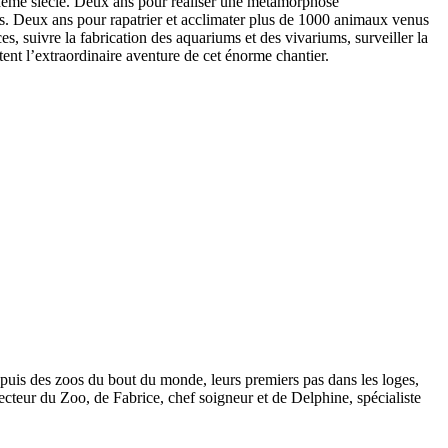
XIème siècle. Deux ans pour réaliser une métamorphose
s. Deux ans pour rapatrier et acclimater plus de 1000 animaux venus
es, suivre la fabrication des aquariums et des vivariums, surveiller la
nt l’extraordinaire aventure de cet énorme chantier.
depuis des zoos du bout du monde, leurs premiers pas dans les loges,
recteur du Zoo, de Fabrice, chef soigneur et de Delphine, spécialiste