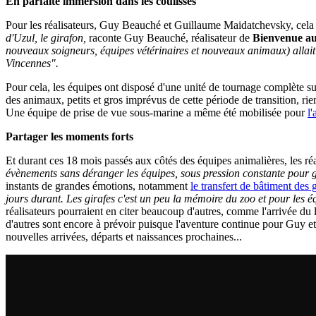
En parfaite immersion dans les coulisses
Pour les réalisateurs, Guy Beauché et Guillaume Maidatchevsky, cela r
d'Uzul, le girafon,
raconte Guy Beauché, réalisateur de
Bienvenue au
nouveaux soigneurs, équipes vétérinaires et nouveaux animaux) allait 
Vincennes".
Pour cela, les équipes ont disposé d'une unité de tournage complète su
des animaux, petits et gros imprévus de cette période de transition, rie
Une équipe de prise de vue sous-marine a même été mobilisée pour
l
Partager les moments forts
Et durant ces 18 mois passés aux côtés des équipes animalières, les réa
évènements sans déranger les équipes, sous pression constante pour gér
instants de grandes émotions, notamment
le transfert de bâtiment des 
jours durant. Les girafes c'est un peu la mémoire du zoo et pour les é
réalisateurs pourraient en citer beaucoup d'autres, comme l'arrivée d
d'autres sont encore à prévoir puisque l'aventure continue pour Guy et
nouvelles arrivées, départs et naissances prochaines...