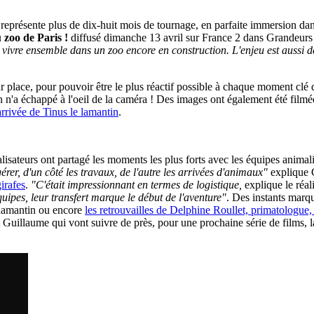
eprésente plus de dix-huit mois de tournage, en parfaite immersion dan
 zoo de Paris
!
diffusé dimanche 13 avril sur France 2 dans Grandeurs
vivre ensemble dans un zoo encore en construction. L'enjeu est aussi d
r place, pour pouvoir être le plus réactif possible à chaque moment clé d
n n'a échappé à l'oeil de la caméra ! Des images ont également été filmées
'arrivée de Tinus le lamantin
.
lisateurs ont partagé les moments les plus forts avec les équipes animal
er, d'un côté les travaux, de l'autre les arrivées d'animaux"
explique 
girafes
.
"C'était impressionnant en termes de logistique,
explique le réal
quipes, leur transfert marque le début de l'aventure"
. Des instants marqu
u lamantin ou encore
les retrouvailles de Delphine Roullet, primatologue,
 Guillaume qui vont suivre de près, pour une prochaine série de films, l