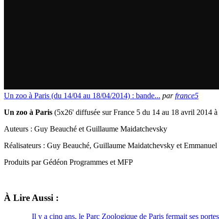
Un zoo à Paris (du 14/04 au 18/04/2014) : bande...
par
france5
Un zoo à Paris
(5x26' diffusée sur France 5 du 14 au 18 avril 2014 
Auteurs : Guy Beauché et Guillaume Maidatchevsky
Réalisateurs : Guy Beauché, Guillaume Maidatchevsky et Emmanuel 
Produits par Gédéon Programmes et MFP
À Lire Aussi :
Il y a cinq ans, le Parc Zoologique de Paris fermait ses portes