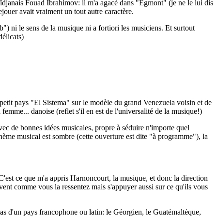
aïdjanais Fouad Ibrahimov: il m'a agacé dans "Egmont" (je ne le lui dis
ejouer avait vraiment un tout autre caractère.
b") ni le sens de la musique ni a fortiori les musiciens. Et surtout
délicats)
petit pays "El Sistema" sur le modèle du grand Venezuela voisin et de
me... danoise (reflet s'il en est de l'universalité de la musique!)
 avec de bonnes idées musicales, propre à séduire n'importe quel
 thème musical est sombre (cette ouverture est dite "à programme"), la
. C'est ce que m'a appris Harnoncourt, la musique, et donc la direction
oivent comme vous la ressentez mais s'appuyer aussi sur ce qu'ils vous
e pas d'un pays francophone ou latin: le Géorgien, le Guatémaltèque,