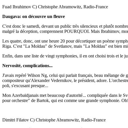
Fuad Ibrahimov C) Christophe Abramowitz, Radio-France
Daugava: on découvre un fleuve
C'est donc le samedi, devant un public très silencieux et plutôt nombreu
malgré la déception, comprennent POURQUOI. Mais Ibrahimov, mon Az
Les quatre, donc, ont une heure 20 pour décortiquer un poème symphon
Riga. C'est "La Moldau" de Svetlanov, mais "La Moldau" est bien mie
Enfin, dans une liste de vingt symphonies, il en ont choisi trois et le j
Nervosité, complications...
J'avais repéré Wilson Ng, celui qui parlait français, beau mélange de 
compositeur qu'Alexander Vedernikov, le président, adore. L'orchestre es
poli, s'excusant presque...
Mon Azerbaïdjanais met beaucoup d'autorité... compliquée dans le Svet
pour orchestre" de Bartok, qui est comme une grande symphonie. Oh! sur
Dimitri Filatov C) Christophe Abramowitz, Radio-France