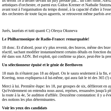
Ils seront 18 à défiler devant un jury présidé par... un chef russe, Al
artistiques d'orchestre, et parmi eux Gidon Kremer et Nathalie Stutzman
avant tout à l'organisation du temps donné, à la capacité d'aller à l'es
des orchestres de toute façon aguerris, se retrouvent même parfois ave
Jurés, lauréats et tutti quanti C) Olesya Okuneva
Le Philharmonique de Radio-France: remarquable!
18 donc. Et d'abord, pour n'y plus revenir, des bravos, même des brav
réactif, sachant modifier instantanément certains détails en fonction d
été dans son ADN. Bel exploit, qui confirme sa place, peut-être la premi
Un sélectionneur épuisé et le génie de Beethoven
18 mais ils n'étaient pas 18 au départ. On le saura seulement à la fin,
Koering, nous expliquera-t-il lui-même, qui aura fait le tri des 365 (!)
Merci à lui. Première étape: les 18, par groupes de six, défileront e
Qu'évidemment on entendra nous aussi, reprises, ressassées jusqu'à plu
la route à la 4e, 5e audition d'affilée. Deuxième constatation: il y a é
des notions les plus déterminantes.
Voir les yeux des candidats