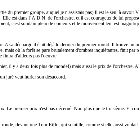
t partie du premier groupe, auquel je n'assistais pas) Il est le seul à sa
le est dans l' A.D.N. de l'orchestre, et il est courageux de lui propose
épient; c'est soudain plein de couleurs et le mouvement lent est magnifiq
tour. A sa décharge il était déjà le dernier du premier round. Il trouve
e, mais où la forêt se pare brutalement d'ombres inquiétantes, finit par
 finira d'ailleurs pas l'oeuvre.
nier, il y a deux fois plus de monde!) mais aussi le prix de l'orchestre. 
 un juré veut hurler son désaccord.
x. Le premier prix n'est pas décerné. Non plus que le troisième. Et com
ronde, devant une Tour Eiffel qui scintille, comme si elle aussi voulait 