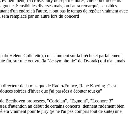
i, évidemment, l'a croisé. Jury de sept membres, chefs ou directeurs
aguette. Sensibilités diverses mais, on l'aura remarqué, sensibles
utant d'un endroit à l'autre, n'ont pas le temps de répéter vraiment avec
 sera remplacé par un autre lors du concert!
 solo Hélène Collerette), constamment sur la brèche et parfaitement
 toute fin, sur une oeuvre (la "8e symphonie" de Dvorak) qui n'a jamais
ncien directeur de la musique de Radio-France, René Koering. C'est
douces soirées d'hiver que j'ai passées à écouter tout ça"
ures de Beethoven proposées, "Coriolan", "Egmont", "Leonore 3"
ssez d'attention au début de certains concerts, tiennent rudement bien
lera vraiment pour le jury (je ne l'ai pas compris tout de suite) une