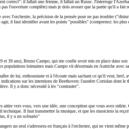
 correct": il fallait une femme, il fallait un Russe. J'interroge l'Azerb
pas l'ouverture complète) mais je dois avouer que la partie qu'il a fait r
e avec l'orchestre, la précision de la pensée pour ne pas troubler ("distur
agir, il faut identifier avant les points "possibles" (comprenez: les plus 
 29 et 39 ans), Bruno Campo, qui me confie avoir mis en place dans son 
 populations lointaines mais Campo vit désormais en Autriche avec sa fem
ître de lui, enthousiaste et à l'écoute mais sachant ce qu'il veut, bref,
 indications sur les intentions de Beethoven: l'austère Coriolan dont le
ive. Il y a donc nécessité à les "contraster".
i les attire vers vous, vers une idée, une conception que vous avez mûrie
il technique. Il faut transmettre la musique, et que les musiciens la reç
us, il y a un scénario"
étrangers un seul s'adressera en français à l'orchestre, qui ne vient mêm