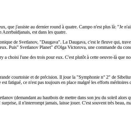
x, que j'assiste au dernier round à quatre. Campo n'est plus là: "Je n'ai 
erbaïdjanais, est dans les quatre.
ique de Svetlanov, "Daugava". La Daugava, c'est le fleuve qui, traver
ux. Puis" Svetlanov Planet" d'Olga Victorova, une commande du concour
ury a choisi l'une des trois pour eux. C'est plutôt à cette oeuvre-là que n
grande courtoisie et de précision. Il joue la "Symphonie n° 2" de Sibel
t fatigué, ce n'est pas toujours en place malgré les efforts méritoires du 
lanov (demandant au hautbois de mettre dans son jeu du soleil alors qu
prise, il n'interrompt jamais, laisse jouer. C'est souvent très beau, m