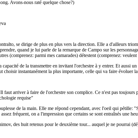
-Kong. Avons-nous raté quelque chose?)
eva
ntralto, se dirige de plus en plus vers la direction. Elle a d'ailleurs tr
ndre, quand je lui parle de la remarque de Campo sur les personnages de
autres (comprenez: parmi mes camarades) détestent (comprenez: veulent 
capacité de la transmettre en invitant l'orchestre à y entrer. Et aussi un 
t choisir instantanément la plus importante, celle qui va faire évoluer 
 Il faut arriver à faire de l'orchestre son complice. Ce n'est pas toujour
chologie requise"
uplesse de la main. Elle me répond cependant, avec l'oeil qui pétille: "S
est assez fréquent, on a l'impression que certains se sont entraînés une h
himov, des huit retenus pour le deuxième tour... auquel je ne pourrai (dép