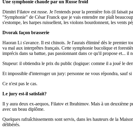
Une symphonie chaude par un Russe froid
Dimitri Filatov est russe. Je l'entends pour la première fois (il faisai
"Symphonie" de César Franck que je vais entendre me plaît beaucoup. El
s'estompe, les harpes ruissellent, les violons bourdonnent, les vents p
Dvorak façon brasserie
Haoran Li s'avance. Il est chinois. Je l'aurais éliminé dès le premier 
va mal aux interprêtes français. Cette symphonie bucolique et forestièr
imprécis dans sa battue, pas passionnant dans ce qu'il propose et... il ne
Stupeur: il obtiendra le prix du public (logique: comme il a joué le der
Et impossible d'interroger un jury: personne ne vous répondra, sauf si
Ce n'est pas le cas.
Le jury est-il satisfait?
Il y aura deux ex-aequos, Filatov et Ibrahimov. Mais à un deuxième pri
avec un beau diplôme.
Quelques rafraîchissements sont servis, dans les hauteurs de la Maison 
délibérés.