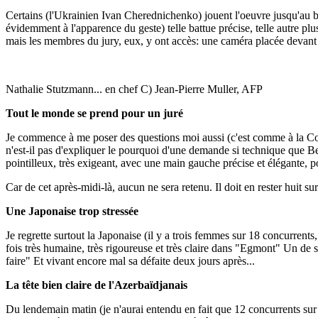
Certains (l'Ukrainien Ivan Cherednichenko) jouent l'oeuvre jusqu'au bou
évidemment à l'apparence du geste) telle battue précise, telle autre pl
mais les membres du jury, eux, y ont accès: une caméra placée devant 
Nathalie Stutzmann... en chef C) Jean-Pierre Muller, AFP
Tout le monde se prend pour un juré
Je commence à me poser des questions moi aussi (c'est comme à la Cou
n'est-il pas d'expliquer le pourquoi d'une demande si technique que Be
pointilleux, très exigeant, avec une main gauche précise et élégante, p
Car de cet après-midi-là, aucun ne sera retenu. Il doit en rester huit sur
Une Japonaise trop stressée
Je regrette surtout la Japonaise (il y a trois femmes sur 18 concurrent
fois très humaine, très rigoureuse et très claire dans "Egmont" Un de ses
faire" Et vivant encore mal sa défaite deux jours après...
La tête bien claire de l'Azerbaïdjanais
Du lendemain matin (je n'aurai entendu en fait que 12 concurrents sur l