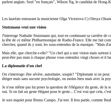
parlent anglais. Seul "en français", Wilson Ng, le candidat de Hong
Les lauréats entourant la musicienne Olga Victorova C) Olesya Okun
Stutzmann veut une vision
J'interroge Nathalie Stutzmann qui, tout en continuant sa carrière de co
la tête de ce même Philharmonique de Radio-France. Elle me fait compre
chercher, quand ils y sont, les sous-entendus de la musique. "Mais d'
Mais elle, que cherche-t-elle? "Un chef qui a une vision mais surtout la 
peut-être pas mais à chaque phrase vous entendez vingt choses et il fau
La diplomatie d'un chef
On s'interroge: être sévère, autoritaire, souple? "Diplomate si on peut.
diriger mais sans aucune psychologie, ou moins bien mais avec la psy
Je n'ose même pas lui poser la question de l'élégance du geste, de la so
oui. Si on fait un geste élégant pour le geste... C'est vrai que cela, c'
Je sors inquiet pour Bruno Campo. J'ai tort. Il fera partie, comme Ibra