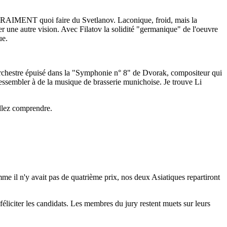
voir VRAIMENT quoi faire du Svetlanov. Laconique, froid, mais la
r une autre vision. Avec Filatov la solidité "germanique" de l'oeuvre
ue.
 un orchestre épuisé dans la "Symphonie n° 8" de Dvorak, compositeur qui
 ressembler à de la musique de brasserie munichoise. Je trouve Li
Allez comprendre.
me il n'y avait pas de quatrième prix, nos deux Asiatiques repartiront
féliciter les candidats. Les membres du jury restent muets sur leurs