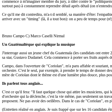
commence à m'imaginer membre du jury, à râler contre le "politiquement
surtout pas) à constamment reprendre détail après détail (on n'entendra 
Ce qu'il me dit contredira, m'a-t-il semblé, sa manière d'être: l'empathi
arriver avec un "timing" (là, il a tout bon): on a peu de temps pour (ré) 
Bruno Campo C) Marco Caselli Nirmal
Un Guatémaltèque qui explique la musique
J'interroge aussi un jeune chef du Guatemala (les candidats ont entre
sa star, Gustavo Dudamel. Cela commence à porter ses fruits auprès des
Campo, dans l'ouverture de "Coriolan", m'a paru affable et souriant, ma
orchestre. C'est le seul, par exemple, à prendre le temps de donner des
mère de Coriolan dont le thème est d'une lumière plus douce, plus posit
Ils parlent tous anglais...
C'est ce qu'il fera: "Il faut quelque chose qui attire les musiciens, qu
d'orchestre qui la déclenche, c'est la vie même, pas seulement un trava
proposent. Ne pas avoir des oeillères. Dans le cas de "Coriolan", en pl
(Entretien réalisé en anglais. Je suis frappé que sur les 16 candidats 