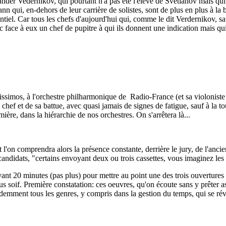
exander Vedernikov, qui pourtant n'a pas été l'élève de Svetlanov mais qu
n qui, en-dehors de leur carrière de solistes, sont de plus en plus à la b
sentiel. Car tous les chefs d'aujourd'hui qui, comme le dit Verdernikov, sa
c face à eux un chef de pupitre à qui ils donnent une indication mais qui
issimos, à l'orchestre philharmonique de Radio-France (et sa violoniste
u chef et de sa battue, avec quasi jamais de signes de fatigue, sauf à la
ère, dans la hiérarchie de nos orchestres. On s'arrêtera là...
 et l'on comprendra alors la présence constante, derrière le jury, de l'a
 candidats, "certains envoyant deux ou trois cassettes, vous imaginez les 
n ayant 20 minutes (pas plus) pour mettre au point une des trois ouvert
s soif. Première constatation: ces oeuvres, qu'on écoute sans y prêter a
videmment tous les genres, y compris dans la gestion du temps, qui se révé