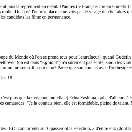
t puis la reprennent en détail. D'autres (le Français Jordan Gudefin) in
us molle. De là où l'on m'a placé je ne vois pas le visage du chef alors 
les candidats les filme en permanence.
pe du Monde où l'on se prend tous pour l'entraîneur), quand Gudefin d
ethoven (on est dans "Egmont") n'a sûrement pas écrite, sinon les violon
ourquoi ne sera-t-il pas retenu? Parce que son contact avec l'orchestre es
 les 18.
s, c'est plus que la moyenne mondiale) Erina Yashima, qui a d'ailleurs é
 camarades: "Je la connais bien, elle est formidable, pleine de talent. Mai
es 18) 5 concurrents sur 6 passeront la sélection. 2 d'entre eux (dont la