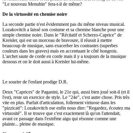
"Le nouveau Menuhin" fera-t-il de même?
De la virtuosité en chemise noire
La seconde partie n'est évidemment pas du même niveau musical.
Lozakovitch a laissé son costume et sa chemise blanche pour une
simple chemise noire. Dans le "Récitatif et Scherzo-Caprice" de
Kreisler, qui est un morceau de bravoure, il réussit à mettre
beaucoup de musique, sans exacerber les contrastes (superbes
couleurs dans les graves) mais en accentuant le côté hongrois.
L'archet saute de corde en corde mais il y a toujours de la musique
dessous et on le doit aussi à Kreisler lui-même.
Le sourire de l'enfant prodige D.R.
Deux "Caprices" de Paganini, le 21e qui, aussi bien joué soit-il (et il
l'est), reste un exercice de style. Le "24e", c'est autre chose. Pris très
vite en plus. Parfait d'articulation, follement virtuose dans les
"pizzicati": Lozakovitch ose enfin nous dire: "Regardez, écoutez ma
virtuosité". Il se trouve que c'est exactement là qu'on l'attendait,
avant ce passage dans l'extrême aigu qui résonne comme une
plainte... pleine de musique.