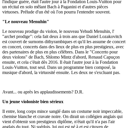
l'indique guère, était l'autre jour à la Fondation Louis-Vuitton pour
un récital en solo mêlant Bach à Paganini et d'autres pièces
virtuoses. Prélude d'un été où l'on pourra l'entendre souvent.
"Le nouveau Menuhin"
Le nouveau prodige du violon, le nouveau Yehudi Menuhin, l'
"archet prodige": cela fait deux à trois ans que Daniel Lozakovitch
est couvert de surnoms dithyrambiques et qu'il les assume de concert
en concert, concerts dans des lieux de plus en plus prestigieux, avec
des partenaires de plus en plus célèbres. Dans le "Concerto pour
deux violons" de Bach, Shlomo Mintz d'abord, Renaud Capuçon
ensuite, et cela c'était dès 2016. Il était l'autre jour à la Fondation
Louis-Vuitton, tout seul. Dans un programme bien composé, la
musique d'abord, la virtuosité ensuite. Les deux ne s'excluant pas.
Avant... ou après les applaudissements? D.R.
Un jeune violoniste bien sérieux
Il entre, long corps mince sanglé dans un costume noir impeccable,
chemise blanche et cravate noire. On dirait un collégien anglais qui
vient d'obtenir son prestigieux diplôme, n'était qu'il n'a pas l'air
anglais du tout. Ni suédois, lui qui est né à et est citoyen de