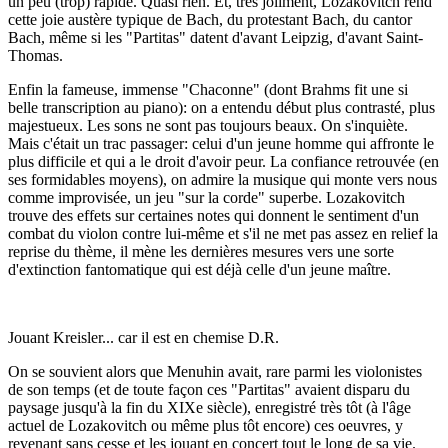
un peu (trop) rapide. Quasi rien. Et, très joliment, Lozakovitch rend
cette joie austère typique de Bach, du protestant Bach, du cantor
Bach, même si les "Partitas" datent d'avant Leipzig, d'avant Saint-
Thomas.
Enfin la fameuse, immense "Chaconne" (dont Brahms fit une si
belle transcription au piano): on a entendu début plus contrasté, plus
majestueux. Les sons ne sont pas toujours beaux. On s'inquiète.
Mais c'était un trac passager: celui d'un jeune homme qui affronte le
plus difficile et qui a le droit d'avoir peur. La confiance retrouvée (en
ses formidables moyens), on admire la musique qui monte vers nous
comme improvisée, un jeu "sur la corde" superbe. Lozakovitch
trouve des effets sur certaines notes qui donnent le sentiment d'un
combat du violon contre lui-même et s'il ne met pas assez en relief la
reprise du thème, il mène les dernières mesures vers une sorte
d'extinction fantomatique qui est déjà celle d'un jeune maître.
Jouant Kreisler... car il est en chemise D.R.
On se souvient alors que Menuhin avait, rare parmi les violonistes
de son temps (et de toute façon ces "Partitas" avaient disparu du
paysage jusqu'à la fin du XIXe siècle), enregistré très tôt (à l'âge
actuel de Lozakovitch ou même plus tôt encore) ces oeuvres, y
revenant sans cesse et les jouant en concert tout le long de sa vie.