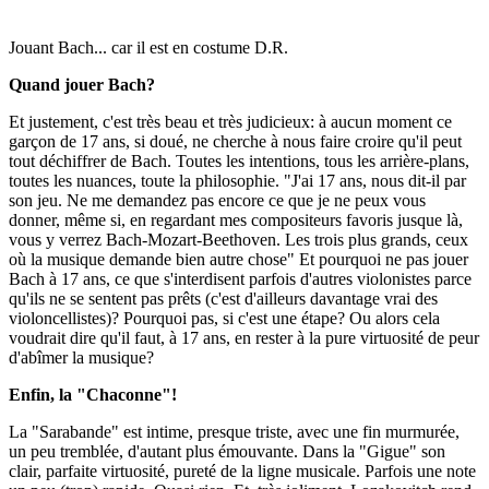
Jouant Bach... car il est en costume D.R.
Quand jouer Bach?
Et justement, c'est très beau et très judicieux: à aucun moment ce
garçon de 17 ans, si doué, ne cherche à nous faire croire qu'il peut
tout déchiffrer de Bach. Toutes les intentions, tous les arrière-plans,
toutes les nuances, toute la philosophie. "J'ai 17 ans, nous dit-il par
son jeu. Ne me demandez pas encore ce que je ne peux vous
donner, même si, en regardant mes compositeurs favoris jusque là,
vous y verrez Bach-Mozart-Beethoven. Les trois plus grands, ceux
où la musique demande bien autre chose" Et pourquoi ne pas jouer
Bach à 17 ans, ce que s'interdisent parfois d'autres violonistes parce
qu'ils ne se sentent pas prêts (c'est d'ailleurs davantage vrai des
violoncellistes)? Pourquoi pas, si c'est une étape? Ou alors cela
voudrait dire qu'il faut, à 17 ans, en rester à la pure virtuosité de peur
d'abîmer la musique?
Enfin, la "Chaconne"!
La "Sarabande" est intime, presque triste, avec une fin murmurée,
un peu tremblée, d'autant plus émouvante. Dans la "Gigue" son
clair, parfaite virtuosité, pureté de la ligne musicale. Parfois une note