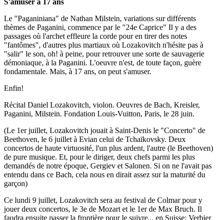
S'amuser à 17 ans
Le "Paganiniana" de Nathan Milstein, variations sur différents
thèmes de Paganini, commence par le "24e Caprice" Il y a des
passages où l'archet effleure la corde pour en tirer des notes
"fantômes", d'autres plus martiaux où Lozakovitch n'hésite pas à
"salir" le son, oh! à peine, pour retrouver une sorte de sauvagerie
démoniaque, à la Paganini. L'oeuvre n'est, de toute façon, guère
fondamentale. Mais, à 17 ans, on peut s'amuser.
Enfin!
Récital Daniel Lozakovitch, violon. Oeuvres de Bach, Kreisler,
Paganini, Milstein. Fondation Louis-Vuitton, Paris, le 28 juin.
(Le 1er juillet, Lozakovitch jouait à Saint-Denis le "Concerto" de
Beethoven, le 6 juillet à Evian celui de Tchaïkovsky. Deux
concertos de haute virtuosité, l'un plus ardent, l'autre (le Beethoven)
de pure musique. Et, pour le diriger, deux chefs parmi les plus
demandés de notre époque, Gergiev et Salonen. Si on ne l'avait pas
entendu dans ce Bach, cela nous en dirait assez sur la maturité du
garçon)
Ce lundi 9 juillet, Lozakovitch sera au festival de Colmar pour y
jouer deux concertos, le 3e de Mozart et le 1er de Max Bruch. Il
faudra ensuite passer la frontière pour le suivre... en Suisse: Verbier