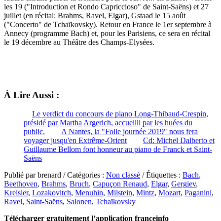
les 19 ("Introduction et Rondo Capriccioso" de Saint-Saëns) et 27
juillet (en récital: Brahms, Ravel, Elgar), Gstaad le 15 août
("Concerto" de Tchaïkovsky). Retour en France le 1er septembre à
Annecy (programme Bach) et, pour les Parisiens, ce sera en récital
le 19 décembre au Théâtre des Champs-Elysées.
À Lire Aussi :
Le verdict du concours de piano Long-Thibaud-Crespin,
présidé par Martha Argerich, accueilli par les huées du
public.
A Nantes, la "Folle journée 2019" nous fera
voyager jusqu'en Extrême-Orient
Cd: Michel Dalberto et
Guillaume Bellom font honneur au piano de Franck et Saint-
Saëns
Publié par brenard / Catégories :
Non classé
/ Étiquettes :
Bach
,
Beethoven
,
Brahms
,
Bruch
,
Capuçon Renaud
,
Elgar
,
Gergiev
,
Kreisler
,
Lozakovitch
,
Menuhin
,
Milstein
,
Mintz
,
Mozart
,
Paganini
,
Ravel
,
Saint-Saëns
,
Salonen
,
Tchaïkovsky
Télécharger gratuitement l’application franceinfo