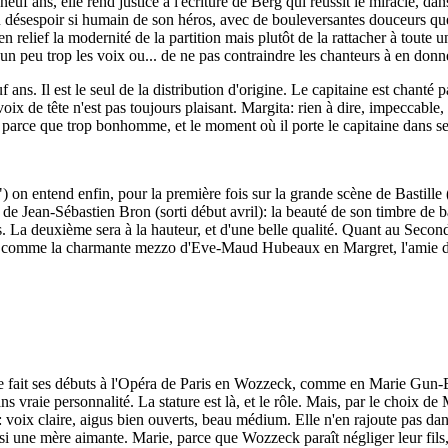
euf ans, elle rend justice à l'écriture de Berg qui réussit le miracle, dan
 désespoir si humain de son héros, avec de bouleversantes douceurs que
 relief la modernité de la partition mais plutôt de la rattacher à toute 
un peu trop les voix ou... de ne pas contraindre les chanteurs à en don
f ans. Il est le seul de la distribution d'origine. Le capitaine est chant
ix de tête n'est pas toujours plaisant. Margita: rien à dire, impeccable,
, parce que trop bonhomme, et le moment où il porte le capitaine dans se
 entend enfin, pour la première fois sur la grande scène de Bastille (i
ean-Sébastien Bron (sorti début avril): la beauté de son timbre de bary
e pas. La deuxième sera à la hauteur, et d'une belle qualité. Quant au 
ien, comme la charmante mezzo d'Eve-Maud Hubeaux en Margret, l'amie 
zle fait ses débuts à l'Opéra de Paris en Wozzeck, comme en Marie Gun
vraie personnalité. La stature est là, et le rôle. Mais, par le choix de M
 voix claire, aigus bien ouverts, beau médium. Elle n'en rajoute pas d
 une mère aimante. Marie, parce que Wozzeck paraît négliger leur fils, c