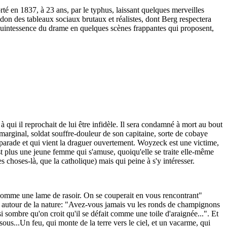
é en 1837, à 23 ans, par le typhus, laissant quelques merveilles
on des tableaux sociaux brutaux et réalistes, dont Berg respectera
a quintessence du drame en quelques scènes frappantes qui proposent,
 qui il reprochait de lui être infidèle. Il sera condamné à mort au bout
 marginal, soldat souffre-douleur de son capitaine, sorte de cobaye
 parade et qui vient la draguer ouvertement. Woyzeck est une victime,
st plus une jeune femme qui s'amuse, quoiqu'elle se traite elle-même
s choses-là, que la catholique) mais qui peine à s'y intéresser.
 comme une lame de rasoir. On se couperait en vous rencontrant"
 autour de la nature: "Avez-vous jamais vu les ronds de champignons
si sombre qu'on croit qu'il se défait comme une toile d'araignée...". Et
...Un feu, qui monte de la terre vers le ciel, et un vacarme, qui