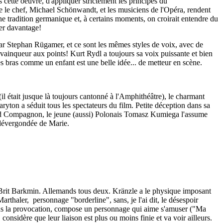
s cette oeuvre, d'appliquer strictement les principes du
 le chef, Michael Schönwandt, et les musiciens de l'Opéra, rendent
une tradition germanique et, à certains moments, on croirait entendre du
ner davantage!
é par Stephan Rügamer, et ce sont les mêmes styles de voix, avec de
 vainqueur aux points! Kurt Rydl a toujours sa voix puissante et bien
s bras comme un enfant est une belle idée... de metteur en scène.
l était jusque là toujours cantonné à l'Amphithéâtre), le charmant
ton a séduit tous les spectateurs du film. Petite déception dans sa
Second Compagnon, le jeune (aussi) Polonais Tomasz Kumiega l'assume
dévergondée de Marie.
-Brit Barkmin. Allemands tous deux. Kränzle a le physique imposant
arthaler, personnage "borderline", sans, je l'ai dit, le désespoir
ans la provocation, compose un personnage qui aime s'amuser ("Ma
onsidère que leur liaison est plus ou moins finie et va voir ailleurs.