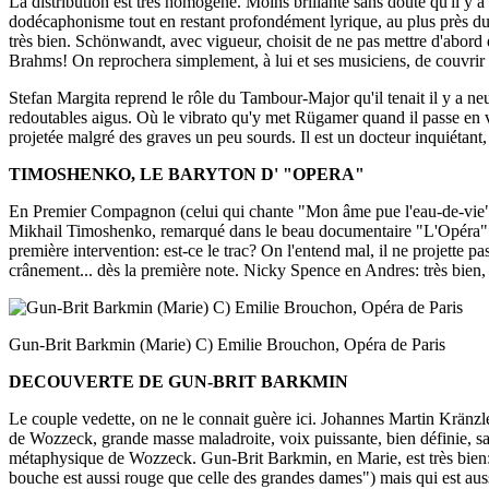
La distribution est très homogène. Moins brillante sans doute qu'il y a n
dodécaphonisme tout en restant profondément lyrique, au plus près du
très bien. Schönwandt, avec vigueur, choisit de ne pas mettre d'abord en
Brahms! On reprochera simplement, à lui et ses musiciens, de couvrir 
Stefan Margita reprend le rôle du Tambour-Major qu'il tenait il y a neu
redoutables aigus. Où le vibrato qu'y met Rügamer quand il passe en vo
projetée malgré des graves un peu sourds. Il est un docteur inquiétant
TIMOSHENKO, LE BARYTON D' "OPERA"
En Premier Compagnon (celui qui chante "Mon âme pue l'eau-de-vie") on
Mikhail Timoshenko, remarqué dans le beau documentaire "L'Opéra" de J
première intervention: est-ce le trac? On l'entend mal, il ne projett
crânement... dès la première note. Nicky Spence en Andres: très b
Gun-Brit Barkmin (Marie) C) Emilie Brouchon, Opéra de Paris
DECOUVERTE DE GUN-BRIT
BARKMIN
Le couple vedette, on ne le connait guère ici. Johannes Martin Krän
de Wozzeck, grande masse maladroite, voix puissante, bien définie, sans 
métaphysique de Wozzeck. Gun-Brit Barkmin, en Marie, est très bien:
bouche est aussi rouge que celle des grandes dames") mais qui est aussi