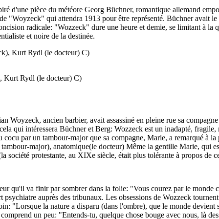
inspiré d'une pièce du météore Georg Büchner, romantique allemand emport
e "Woyzeck" qui attendra 1913 pour être représenté. Büchner avait le d
a concision radicale: "Wozzeck" dure une heure et demie, se limitant à l
tialiste et noire de la destinée.
 Kurt Rydl (le docteur) C)
ian Woyzeck, ancien barbier, avait assassiné en pleine rue sa compagne à
st cela qui intéressera Büchner et Berg: Wozzeck est un inadapté, fragile,
endu cocu par un tambour-major que sa compagne, Marie, a remarqué à la
(le tambour-major), anatomique(le docteur) Même la gentille Marie, qui e
a société protestante, au XIXe siècle, était plus tolérante à propos de ce
eur qu'il va finir par sombrer dans la folie: "Vous courez par le monde
t psychiatre auprès des tribunaux. Les obsessions de Wozzeck tournent
s loin: "Lorsque la nature a disparu (dans l'ombre), que le monde devient 
comprend un peu: "Entends-tu, quelque chose bouge avec nous, là dessous