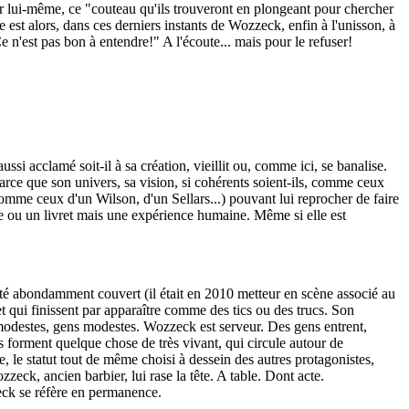
ter lui-même, ce "couteau qu'ils trouveront en plongeant pour chercher
 est alors, dans ces derniers instants de Wozzeck, enfin à l'unisson, à
e n'est pas bon à entendre!" A l'écoute... mais pour le refuser!
ssi acclamé soit-il à sa création, vieillit ou, comme ici, se banalise.
rce que son univers, sa vision, si cohérents soient-ils, comme ceux
omme ceux d'un Wilson, d'un Sellars...) pouvant lui reprocher de faire
e ou un livret mais une expérience humaine. Même si elle est
 été abondamment couvert (il était en 2010 metteur en scène associé au
 qui finissent par apparaître comme des tics ou des trucs. Son
odestes, gens modestes. Wozzeck est serveur. Des gens entrent,
ues forment quelque chose de très vivant, qui circule autour de
 le statut tout de même choisi à dessein des autres protagonistes,
zeck, ancien barbier, lui rase la tête. A table. Dont acte.
zeck se réfère en permanence.