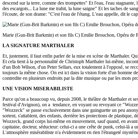
descend sur la terre, comme des trompettes" Et l'eau, l'eau stagnante,
des escargots... La lune me trahit, la lune saigne" Et les taches de sa
l'écoute, de son drame: "C'est l'eau de l'étang. L'eau appelle, dit le c
Marie (Gun-Brit Barkmin) et son fils C) Emilie Brouchon, Opéra de P
LA SIGNATURE MARTHALER
Et, justement, il faut enfin parler de la mise en scène de Marthaler. Qu
Et cela tient à la personnalité de Christoph Marthaler lui-même, inco
d'un Bob Wilson, d'un Peter Sellars, eux totalement à l'opposé, se rec
toujours la même chose. On est ici dans la vision forte d'un homme de
contredite en plusieurs endroits par la dite musique ou par les mots p
UNE VISION MISERABILISTE
Parce qu'on a beaucoup vu, depuis 2008, le théâtre de Marthaler et ses
festival d'Avignon), on a tendance, en voyant ou revoyant ce "Wozzeck"
"Wozzeck" se passe exclusivement dans une guinguette un peu anonyme
sortent, s'attablent, des enfants, derrière les protections de plastique
Wozzeck, grand corps lui-même en mouvement, sauf quand, en avant-scène
capitaine, docteur, séducteur: celui-ci a une crête de punk, celui-là a 
L'atmosphère misérabiliste n'a évidemment en rien l'étrangeté mystéri