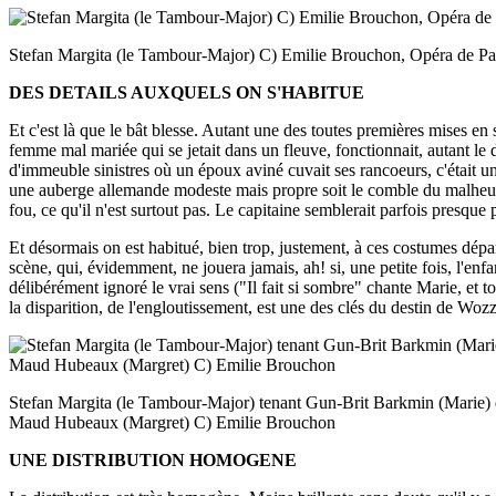
Stefan Margita (le Tambour-Major) C) Emilie Brouchon, Opéra de Pa
DES DETAILS AUXQUELS ON S'HABITUE
Et c'est là que le bât blesse. Autant une des toutes premières mises 
femme mal mariée qui se jetait dans un fleuve, fonctionnait, autant le
d'immeuble sinistres où un époux aviné cuvait ses rancoeurs, c'était u
une auberge allemande modeste mais propre soit le comble du malheur h
fou, ce qu'il n'est surtout pas. Le capitaine semblerait parfois presque 
Et désormais on est habitué, bien trop, justement, à ces costumes dépa
scène, qui, évidemment, ne jouera jamais, ah! si, une petite fois, l'en
délibérément ignoré le vrai sens ("Il fait si sombre" chante Marie, et to
la disparition, de l'engloutissement, est une des clés du destin de Woz
Stefan Margita (le Tambour-Major) tenant Gun-Brit Barkmin (Marie) d
Maud Hubeaux (Margret) C) Emilie Brouchon
UNE DISTRIBUTION HOMOGENE