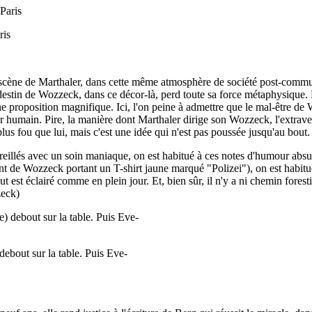
ris
en scène de Marthaler, dans cette même atmosphère de société post-commu
 destin de Wozzeck, dans ce décor-là, perd toute sa force métaphysique. L
ne proposition magnifique. Ici, l'on peine à admettre que le mal-être de
umain. Pire, la manière dont Marthaler dirige son Wozzeck, l'extraversi
plus fou que lui, mais c'est une idée qui n'est pas poussée jusqu'au bout.
reillés avec un soin maniaque, on est habitué à ces notes d'humour absur
fant de Wozzeck portant un T-shirt jaune marqué "Polizei"), on est habitu
ut est éclairé comme en plein jour. Et, bien sûr, il n'y a ni chemin forest
zeck)
ebout sur la table. Puis Eve-