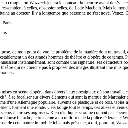
 l'eau croupie, où Wozzeck jettera le couteau du meurtre avant de s'y je
ng ressemblent à celles, obsessionnelles, de Lady Macbeth. Mais le monde
apitaine au docteur. Il y a longtemps que personne ne s'est noyé. Venez. C
aris
i pose, de mon point de vue, le problème de la manière dont un travail, au
ntestablement un des grands hommes de théâtre et d'opéra de ce temps. Pa
onnaissent instantanément, sont comme une signature, ses détracteurs (c
 théâtre qui ne cherche pas à proposer des images illustrant une musiqu
rononcés.
 mises en scène d'opéra, dans divers lieux prestigieux où son travail a
, à se focaliser sur divers éléments qui sont la marque de Marthaler et
 d'une Allemagne populaire, auvents de plastique et de bois, tables m
, défilent, forment une ronde. Cela bouge tout le temps, ces allées et ven
, il crie ses angoisses. Rien n'indique, si on ne connait pas l'oeuvre,
une blouse blanche, le troisième a un uniforme de la police fédérale et Woz
euse de cette nature immobile ici jamais présente, à qui, pourtant, Woz