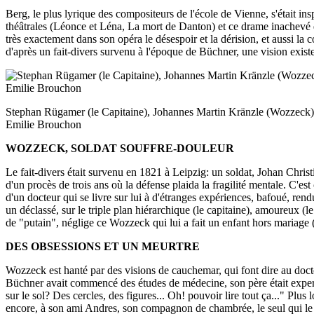
Berg, le plus lyrique des compositeurs de l'école de Vienne, s'était 
théâtrales (Léonce et Léna, La mort de Danton) et ce drame inachevé d
très exactement dans son opéra le désespoir et la dérision, et aussi l
d'après un fait-divers survenu à l'époque de Büchner, une vision existen
Stephan Rügamer (le Capitaine), Johannes Martin Kränzle (Wozzeck),
Emilie Brouchon
WOZZECK, SOLDAT SOUFFRE-DOULEUR
Le fait-divers était survenu en 1821 à Leipzig: un soldat, Johan Christ
d'un procès de trois ans où la défense plaida la fragilité mentale. C'e
d'un docteur qui se livre sur lui à d'étranges expériences, bafoué, r
un déclassé, sur le triple plan hiérarchique (le capitaine), amoureux 
de "putain", néglige ce Wozzeck qui lui a fait un enfant hors mariage (l
DES OBSESSIONS ET UN MEURTRE
Wozzeck est hanté par des visions de cauchemar, qui font dire au doct
Büchner avait commencé des études de médecine, son père était exper
sur le sol? Des cercles, des figures... Oh! pouvoir lire tout ça..." Plu
encore, à son ami Andres, son compagnon de chambrée, le seul qui le 