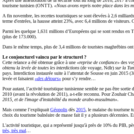
Après une amélioration de la sécurité tout au long de 2016, 2017 a co
tourisme tunisien (ONTT).
«Nous avons repris notre place dans les ma
A fin novembre, les recettes touristiques se sont élevées à 2,6 millia
terme d'entrées, la hausse atteint 23%, avec 6,4 millions de visiteurs. 
Parmi les quelque 1,631 millions d’Européens qui se sont rendus en Tun
(plus de 173.000).
Dans le même temps, plus de 3,4 millions de touristes maghrébins ont 
Le conjoncturel vaincu par le structurel ?
Cette relance a été obtenue grâce à une
«reprise de confiance»
des voy
obtenu la levée de toutes les interdictions
(de voyage, Ndlr)
sur la Tun
pays. Interdiction instaurée suite à l’attentat de Sousse en juin 2015 
levée et faisaient
«des détours»
pour s’y rendre…
Pour autant, l’activité touristique tunisienne semble ne pas être sorti
2010 (avant la révolution de 2011), a-t-elle reconnu. Pour Zouhair Ch
2015, et de l'image d'instabilité du monde arabo-musulman»
.
Mais comme l’expliquait
Géopolis
dès
2015
, le malaise du tourisme tu
choix du tourisme balnéaire de masse fait il y a plusieurs décennies.
E
L'activité touristique, qui a représenté jusqu'à près de 10% du PIB, p
très, très mal
…