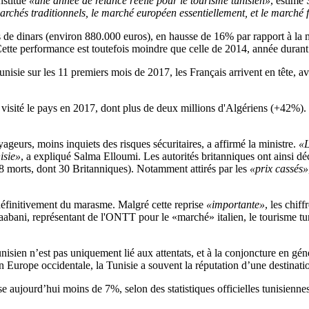
nstitué
«une année de relance réelle pour le tourisme tunisien»
, estime
rchés traditionnels, le marché européen essentiellement, et le marché f
rds de dinars (environ 880.000 euros), en hausse de 16% par rapport à la
Cette performance est toutefois moindre que celle de 2014, année durant la
isie sur les 11 premiers mois de 2017, les Français arrivent en tête, a
visité le pays en 2017, dont plus de deux millions d'Algériens (+42%).
ageurs, moins inquiets des risques sécuritaires, a affirmé la ministre.
«L
isie»
, a expliqué Salma Elloumi. Les autorités britanniques ont ainsi déci
(38 morts, dont 30 Britanniques). Notamment attirés par les
«prix cassés»
e définitivement du marasme. Malgré cette reprise
«importante»
, les chif
aabani, représentant de l'ONTT pour le «marché» italien, le tourisme tu
nisien n’est pas uniquement lié aux attentats, et à la conjoncture en géné
n Europe occidentale, la Tunisie a souvent la réputation d’une destination
èse aujourd’hui moins de 7%, selon des statistiques officielles tunisien