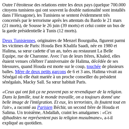
Outre l’étroitesse des relations entre les deux pays (quelque 700.000
citoyens tunisiens qui ont souvent la double nationalité sont installés
dans l’Hexagone), les Tunisiens se sentent évidemment très
concernés par le terrorisme après les attentats du Bardo le 21 mars
(21 morts), de Sousse le 26 juin (39 morts) et celui contre un bus de
la garde présidentielle à Tunis (12 morts).
Deux Tunisiennes
, originaires de Menzel Bourguiba, figurent parmi
les victimes de Paris: Houda Ben Khalifa Saadi, née en 1980 et
Halima, sa sœur cadette d’un an, tuées au restaurant La Belle
Equipe, rue de Charonne. Avec l’un de leurs frères, Khaled, elles
étaient venues célébrer l’anniversaire de Halima, décédée de ses
blessures, quand Houda est morte sur le coup,
touchée
de plusieurs
balles.
Mère de deux petits garçons
de 6 et 3 ans, Halima vivait au
Sénégal où elle était mariée à un proche conseiller du président
sénégalais, Macky Sall. Sa sœur habitait Paris.
«Ceux qui ont fait ça ne peuvent pas se revendiquer de la religion.
Dans la famille, tout le monde travaille, on a toujours donné une
belle image de l'intégration. Et eux, les terroristes, ils foutent tout en
l'air»
, a raconté au
Parisien
Béchir, un second frère de Houda et
Salima. Un troisième, Abdallah, craint les amalgames :
«Ces
djihadistes ne représentent pas la religion musulmane»
, a-t-il
expliqué au quotidien.