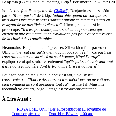
Benjamin (G) et David, au meeting Ukip à Portsmouth, le 28 avril 20
Issu
"d'une famille moyenne de
Clifford
"
, Benjamin est aussi séduit
par le
"franc-parler"
de Ukip,
"admirable quand on voit que les
trois autres principaux partis dansent autour de quelques sujets en
essayant de ne pas fâcher l'électeur"
. L'immigration aussi le
préoccupe.
"Il n'est pas contre, mais seulement pour ceux qui
cherchent une vie meilleure en travaillant, pas pour ceux qui vivent
de la charité des contribuables."
Néanmoins, Benjamin tient à préciser. S'il va bien finir par voter
Ukip, il
"ne veut pas qu'ils aient aucun pouvoir réel"
.
"Ce parti est
construit autour du succès d'un seul homme, Nigel Farage"
,
explique celui qui souhaite seulement
"qu'ils puissent avoir leur mot
à dire dans la manière dont le Royaume-Uni est gouverné."
Pour son pote de fac David le choix est fait, il va
"rester
conservateur"
.
"Tout ce discours est très théorique, on ne voit pas
bien comment ils vont appliquer tout ça"
, justifie-t-il. Mais il le
reconnaît volontiers, Nigel Farage est
"vraiment excellent"
.
À Lire Aussi :
ROYAUME-UNI : Les eurosceptiques au royaume de
l'euroscepticisme
Donald et Edward, 100 ans