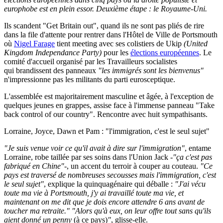
europhobe est en plein essor. Deuxième étape : le Royaume-Uni.
Ils scandent "Get Britain out", quand ils ne sont pas pliés de rire
dans la file d'attente pour rentrer dans l'Hôtel de Ville de Portsmouth
où
Nigel Farage
tient meeting avec ses colistiers de Ukip
(United
Kingdom Independance Party)
pour les
élections européennes
. Le
comité d'accueil organisé par les Travailleurs socialistes
qui brandissent des panneaux
"les immigrés sont les bienvenus"
n'impressionne pas les militants du parti eurosceptique.
L'assemblée est majoritairement masculine et âgée, à l'exception de
quelques jeunes en grappes, assise face à l'immense panneau "Take
back control of our country". Rencontre avec huit sympathisants.
Lorraine, Joyce, Dawn et Pam : "l'immigration, c'est le seul sujet"
"Je suis venue voir ce qu'il avait à dire sur l'immigration"
, entame
Lorraine, robe taillée par ses soins dans l'Union Jack -
"ça c'est pas
fabriqué en Chine"
-, un accent du terroir à couper au couteau.
"Ce
pays est traversé de nombreuses secousses mais l'immigration, c'est
le seul sujet"
, explique la quinquagénaire qui déballe :
"J'ai vécu
toute ma vie à Portsmouth, j'y ai travaillé toute ma vie, et
maintenant on me dit que je dois encore attendre 6 ans avant de
toucher ma retraite."
"Alors qu'à eux, on leur offre tout sans qu'ils
aient donné un penny
(à ce pays)
"
, glisse-elle.