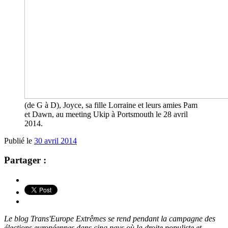
(de G à D), Joyce, sa fille Lorraine et leurs amies Pam
et Dawn, au meeting Ukip à Portsmouth le 28 avril
2014.
Publié le
30 avril 2014
Partager :
Le blog Trans'Europe Extrêmes se rend pendant la campagne des
élections européennes dans cinq pays où la droite populiste et