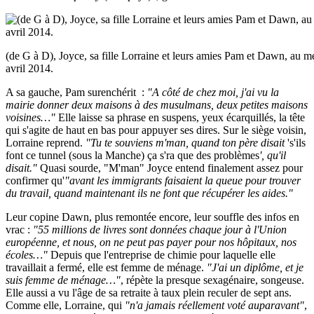
(de G à D), Joyce, sa fille Lorraine et leurs amies Pam et Dawn, au 
avril 2014.
A sa gauche, Pam surenchérit :
"A côté de chez moi, j'ai vu la
mairie donner deux maisons à des musulmans, deux petites maisons
voisines…"
Elle laisse sa phrase en suspens, yeux écarquillés, la tête
qui s'agite de haut en bas pour appuyer ses dires. Sur le siège voisin,
Lorraine reprend.
"Tu te souviens m'man, quand ton père disait
's'ils
font ce tunnel (sous la Manche) ça s'ra que des problèmes
', qu'il
disait."
Quasi sourde, "M'man" Joyce entend finalement assez pour
confirmer qu'
"avant les immigrants faisaient la queue pour trouver
du travail, quand maintenant ils ne font que récupérer les aides."
Leur copine Dawn, plus remontée encore, leur souffle des infos en
vrac :
"55 millions de livres sont données chaque jour à l'Union
européenne, et nous, on ne peut pas payer pour nos hôpitaux, nos
écoles…"
Depuis que l'entreprise de chimie pour laquelle elle
travaillait a fermé, elle est femme de ménage.
"J'ai un diplôme, et je
suis femme de ménage…"
, répète la presque sexagénaire, songeuse.
Elle aussi a vu l'âge de sa retraite à taux plein reculer de sept ans.
Comme elle, Lorraine, qui
"n'a jamais réellement voté auparavant"
,