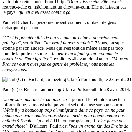
va le faire cette année. Pour Ukip.
"On a laissé cette ville mourir"
,
regrette-t-elle en mâchonnant un chewing-gum. Elle ne laissera pas
le pays
"qui en a vu assez comme ça"
.
Paul et Richard : "personne ne sait vraiment combien de gens
débarquent par jour"
"C'est la première fois de ma vie que participe à un évènement
politique"
, sourit Paul
"un vrai joli nom anglais"
, 73 ans, presque
étonné par son audace. Mais qui s'est tout de même assis pas trop
loin de la porte de sortie.
"Je pense qu'il faut qu'on reprenne le
contrôle de l'immigration"
, explique-t-il avant de blaguer :
"Vous en
France vous n'avez pas ce genre de problème, vous nous les
envoyez tous!"
Paul (G) et Richard, au meeting Ukip à Portsmouth, le 28 avril 2014.
"Je ne suis pas raciste, ça pour sûr"
, poursuit le retraité du secteur
informatique, la moustache poivre et sel qui danse sur son sourire.
"Mais il y a beaucoup trop d'immigrants dans ce pays, on ne peut
même plus avoir rendez-vous chez le médecin ni même mettre nos
enfants à l'école."
Quand à l'Union européenne, il
"n'en pense pas
grand chose"
. D'ailleurs, Paul n'est
"pas un grand fan des Droits de
l'Homme, qui ne profitent qu'aux criminels et jamais aux victimes"
.