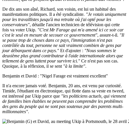
De dix ans son aîné, Richard, son voisin, est lui un habitué des
manifestations politiques. Il a été syndicaliste
. "Je votais uniquement
pour les travaillistes jusqu'à ma retraite où j'ai opté pour les
conservateurs"
, détaille l'ancien technicien de télévision qui cette
fois va voter Ukip.
"C'est Mr Farage qui m'a amené ici ce soir car
c'est le seul en mesure de secouer ce gouvernement"
, assure-t-il.
"Il
se passe trop de choses dans ce pays, l'immigration n'est pas
contrôlée du tout, personne ne sait vraiment combien de gens par
jour débarquent dans ce pays."
Et d'ajouter :
"Nous sommes le
deuxième plus grand contributeur à l'aide internationale alors que
tellement de gens luttent pour survivre ici."
Ce n'est pas son cas.
Quoique, à la réflexion, il se sent
"à la limite"
.
Benjamin et David : "Nigel Farage est vraiment excellent"
Il n'a encore jamais voté. Benjamin, 20 ans, est venu par curiosité.
Timide, l'étudiant en électronique, qui flotte dans sa veste en tweed,
est intéressé par Ukip parce que
"les politiciens actuels, qui viennent
de familles bien établies ne peuvent pas comprendre les problèmes
des gens du peuple qui ne sont pas soutenus par des parents multi-
millionnaires"
.