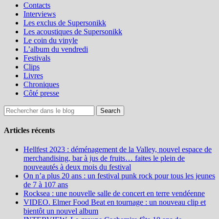
Contacts
Interviews
Les exclus de Supersonikk
Les acoustiques de Supersonikk
Le coin du vinyle
L’album du vendredi
Festivals
Clips
Livres
Chroniques
Côté presse
Articles récents
Hellfest 2023 : déménagement de la Valley, nouvel espace de
merchandising, bar à jus de fruits… faites le plein de
nouveautés à deux mois du festival
On n’a plus 20 ans : un festival punk rock pour tous les jeunes
de 7 à 107 ans
Rocksea : une nouvelle salle de concert en terre vendéenne
VIDEO. Elmer Food Beat en tournage : un nouveau clip et
bientôt un nouvel album