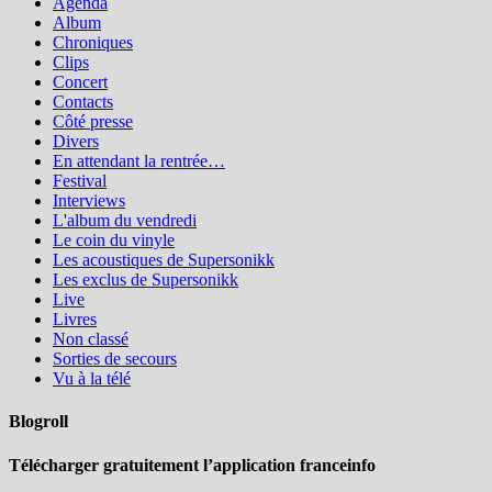
Agenda
Album
Chroniques
Clips
Concert
Contacts
Côté presse
Divers
En attendant la rentrée…
Festival
Interviews
L'album du vendredi
Le coin du vinyle
Les acoustiques de Supersonikk
Les exclus de Supersonikk
Live
Livres
Non classé
Sorties de secours
Vu à la télé
Blogroll
Télécharger gratuitement l’application franceinfo