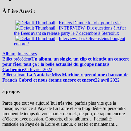
À Lire Aussi :
Rotters Damn : le folk pour la vie
INTERVIEW. Dix questions à After
the Bees avant sa release party le 7 décembre à Stereolux
Interview. Les Olivensteins bougent
encore !
Album
,
Interviews
Billet précédent
Un album, un single, un clip et bientôt un concert
pour fêter tout ça : la belle actualité du groupe nantais
Cachemire
25 février 2022
Billet suivant
La Nantaise Miss Machine reprend une chanson de
Francis Cabrel et nous étonne encore et encore
22 avril 2022
à propos
Parce que tout va aujourd’hui très vite, parfois plus vite que la
musique, France 3 Pays de La Loire et son blog dédié Supersonikk
prennent le temps de vous parler de rock, de pop, de rap ou encore
d’électro avec passion. Concerts, clips, albums… l’actualité
musicale en Pays de la Loire et autour, c’est ici et maintenant…