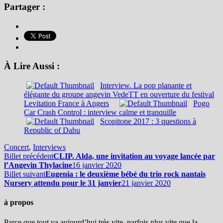
Partager :
À Lire Aussi :
Interview. La pop planante et
élégante du groupe angevin VedeTT en ouverture du festival
Levitation France à Angers
Pogo
Car Crash Control : interview calme et tranquille
Scopitone 2017 : 3 questions à
Republic of Dahu
Concert
,
Interviews
Billet précédent
CLIP. Alda, une invitation au voyage lancée par
l’Angevin Thylacine
16 janvier 2020
Billet suivant
Eugenia : le deuxième bébé du trio rock nantais
Nursery attendu pour le 31 janvier
21 janvier 2020
à propos
Parce que tout va aujourd’hui très vite, parfois plus vite que la