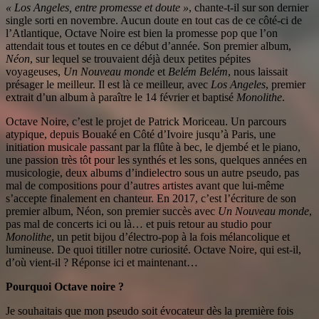
« Los Angeles, entre promesse et doute »
, chante-t-il sur son dernier
single sorti en novembre. Aucun doute en tout cas de ce côté-ci de
l’Atlantique, Octave Noire est bien la promesse pop que l’on
attendait tous et toutes en ce début d’année. Son premier album,
Néon
, sur lequel se trouvaient déjà deux petites pépites
voyageuses,
Un Nouveau monde
et
Belém Belém
, nous laissait
présager le meilleur. Il est là ce meilleur, avec
Los Angeles
, premier
extrait d’un album à paraître le 14 février et baptisé
Monolithe
.
Octave Noire, c’est le projet de Patrick Moriceau. Un parcours
atypique, depuis Bouaké en Côté d’Ivoire jusqu’à Paris, une
initiation musicale passant par la flûte à bec, le djembé et le piano,
une passion très tôt pour les synthés et les sons, quelques années en
musicologie, deux albums d’indielectro sous un autre pseudo, pas
mal de compositions pour d’autres artistes avant que lui-même
s’accepte finalement en chanteur. En 2017, c’est l’écriture de son
premier album, Néon, son premier succès avec
Un Nouveau monde
,
pas mal de concerts ici ou là… et puis retour au studio pour
Monolithe
, un petit bijou d’électro-pop à la fois mélancolique et
lumineuse. De quoi titiller notre curiosité. Octave Noire, qui est-il,
d’où vient-il ? Réponse ici et maintenant…
Pourquoi Octave noire ?
Je souhaitais que mon pseudo soit évocateur dès la première fois