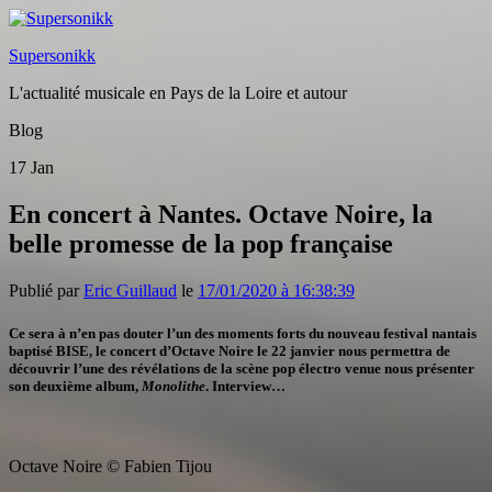
Supersonikk
L'actualité musicale en Pays de la Loire et autour
Blog
17
Jan
En concert à Nantes. Octave Noire, la
belle promesse de la pop française
Publié par
Eric Guillaud
le
17/01/2020 à 16:38:39
Ce sera à n’en pas douter l’un des moments forts du nouveau festival nantais
baptisé BISE, le concert d’Octave Noire le 22 janvier nous permettra de
découvrir l’une des révélations de la scène pop électro venue nous présenter
son deuxième album,
Monolithe
. Interview…
Octave Noire © Fabien Tijou