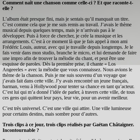
Comment naît une chanson comme celle-ci ? Et que raconte-t-
elle ?
L’album était presque fini, mais je sentais qu’il manquait un titre.
C’est comme cela que je me suis remis au travail. J’avais le thème
musical depuis quelques temps, mais je n’arrivais pas à le
développer. Puis à force de chercher, je crée la musique et les
arrangements. C’est à ce moment là que je fais appel à mon ami
Frédéric Louis, auteur, avec qui je travaille depuis longtemps. Je le
fais venir dans mon studio, branche le micro, et lui demande de faire
une impro afin de trouver la mélodie du chant, et peut être une
esquisse de paroles. Dès la première prise, il chante « Los
Angeeeles » avec la mélodie que vous connaissez. Nous avions le
thème de la chanson. Puis je me suis souvenu d’un voyage que
j’avais fait dans cette ville. J’y avais rencontré un jeune français,
barman, venu à Hollywood pour tenter sa chance en tant qu’acteur.
C’est lui qui m’a donné l’idée de parler, à travers cette ville, de tous
ces gens qui quittent leur pays, leur vie, pour un avenir meilleur.
C’est très universel. C’est une ville qui attire. Une ville lumineuse
pour certains destins, mais sombre pour d’autres.
Trois clips à ce jour, trois clips réalisés par Gaëtan Châtaigner.
Incontournable ?