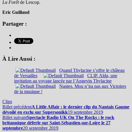
La Forêt
de Lescop.
Eric Guillaud
Partager :
À Lire Aussi :
Quand Thylacine s’offre le château
de Versailles
CLIP. Alda, une
invitation au voyage lancée par l’Angevin Thylacine
Nantes. Mou n’ira pas aux Victoires
de la musique !
Clips
Billet précédent
A Little Affair : le dernier clip du Nantais Gaume
dévoilé en exclu sur Supersonikk
19 septembre 2019
Billet suivant
Spectacle Radio UK On The Rocks : le rock
britannique déferle sur Saint-Sébastien-sur-Loire le 27
septembre
20 septembre 2019