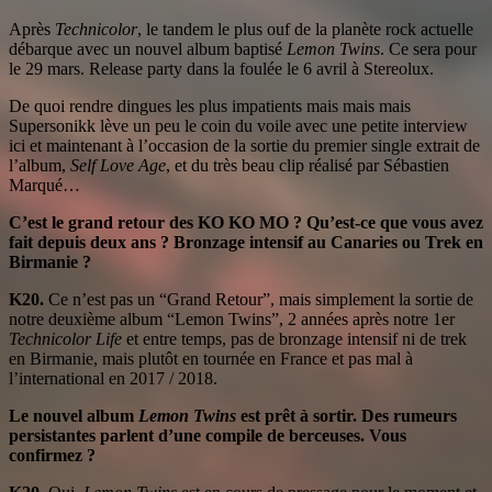
Après
Technicolor
, le tandem le plus ouf de la planète rock actuelle
débarque avec un nouvel album baptisé
Lemon Twins
. Ce sera pour
le 29 mars. Release party dans la foulée le 6 avril à Stereolux.
De quoi rendre dingues les plus impatients mais mais mais
Supersonikk lève un peu le coin du voile avec une petite interview
ici et maintenant à l’occasion de la sortie du premier single extrait de
l’album,
Self Love Age
, et du très beau clip réalisé par Sébastien
Marqué…
C’est le grand retour des KO KO MO ? Qu’est-ce que vous avez
fait depuis deux ans ? Bronzage intensif au Canaries ou Trek en
Birmanie ?
K20.
Ce n’est pas un “Grand Retour”, mais simplement la sortie de
notre deuxième album “Lemon Twins”, 2 années après notre 1er
Technicolor Life
et entre temps, pas de bronzage intensif ni de trek
en Birmanie, mais plutôt en tournée en France et pas mal à
l’international en 2017 / 2018.
Le nouvel album
Lemon Twins
est prêt à sortir. Des rumeurs
persistantes parlent d’une compile de berceuses. Vous
confirmez ?