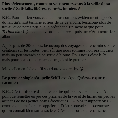
Plus sérieusement, comment vous sentez-vous à la veille de sa
sortie ? Satisfaits, libérés, reposés, inquiets ?
K20.
Pour ne rien vous cacher, nous sommes évidemment reposés
du fait qu’il soit terminé et fiers de ce 2e album, beaucoup plus de
travail et de partis pris que le précédent. En sachant que pour
Technicolor Life
nous n’avions aucun recul puisque c’était notre 1er
album.
Après plus de 200 dates, beaucoup des voyages, de rencontres et de
créations sur les routes, bien sûr que nous sommes non pas inquiets,
mais un peu stressés de ce sortie d’album. Pour nous c’est le 2e,
mais pour beaucoup de personnes, c’est le premier…
Mais tellement hâte qu’il soit dans vos oreilles
😘
Le premier single s’appelle Self Love Age. Qu’est-ce que ça
raconte ?
K20.
C’est l’histoire d’une rencontre qui bouleverse une vie. Au
point de remettre en jeu ces priorités de la vie et de lâcher un peu les
artifices de nos petites boites électriques… « Nos insupportables »
comme on aime bien les appeler… Et leur pouvoir auto-centriste
qu’on connait bien sur la société. C’est une sorte de renaissance.