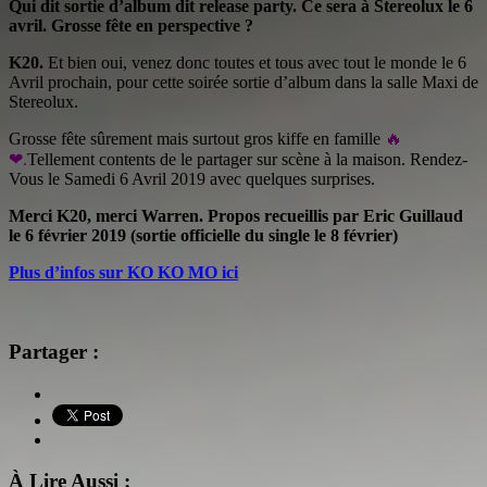
Qui dit sortie d’album dit release party. Ce sera à Stereolux le 6
avril. Grosse fête en perspective ?
K20.
Et bien oui, venez donc toutes et tous avec tout le monde le 6
Avril prochain, pour cette soirée sortie d’album dans la salle Maxi de
Stereolux.
Grosse fête sûrement mais surtout gros kiffe en famille
🔥
❤.
Tellement contents de le partager sur scène à la maison. Rendez-
Vous le Samedi 6 Avril 2019 avec quelques surprises.
Merci K20, merci Warren.
Propos recueillis par Eric Guillaud
le 6 février 2019 (sortie officielle du single le 8 février)
Plus d’infos sur KO KO MO ici
Partager :
À Lire Aussi :