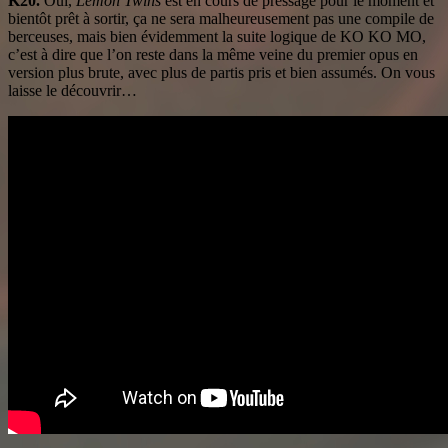
K20.
Oui,
Lemon Twins
est en cours de pressage pour le moment et
bientôt prêt à sortir, ça ne sera malheureusement pas une compile de
berceuses, mais bien évidemment la suite logique de KO KO MO,
c’est à dire que l’on reste dans la même veine du premier opus en
version plus brute, avec plus de partis pris et bien assumés. On vous
laisse le découvrir…