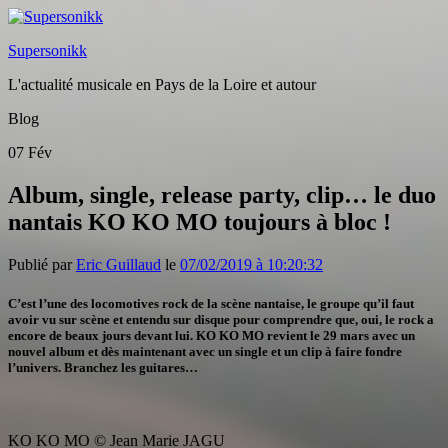
Supersonikk
L'actualité musicale en Pays de la Loire et autour
Blog
07
Fév
Album, single, release party, clip… le duo
nantais KO KO MO toujours à bloc !
Publié par
Eric Guillaud
le
07/02/2019 à 10:20:32
C’est l’une des locomotives rock de la scène nantaise, le groupe qu’il faut
avoir vu sur scène et entendu sur disque pour comprendre que, oui, le rock a
encore de beaux jours devant lui. KO KO MO revient le 29 mars avec un
nouvel album et dès maintenant avec un single et un clip à faire fondre
l’univers. Branchez les guitares…
KO KO MO © Jean Marie JAGU