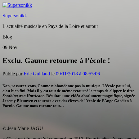
Supersonikk
L'actualité musicale en Pays de la Loire et autour
Blog
09
Nov
Exclu. Gaume retourne à l’école !
Publié par
Eric Guillaud
le
09/11/2018 à 08:55:06
Non, rassurez-vous, Gaume n’abandonne pas la musique. L’école pour lui,
c’est bien fini. Mais il y est tout de même retourné le temps de clipper le titre
Soothing as a Hurricane
. Résultat : une vidéo absolument magnifique, signée
Jeremy Bleunven et
tournée avec des élèves de l’école de l’Ange Gardien à
Pornic. Gaume nous raconte tout…
© Jean Marie JAGU
« C’est un titre que j’ai composé en 2017. Pour le clip, j’avais envie