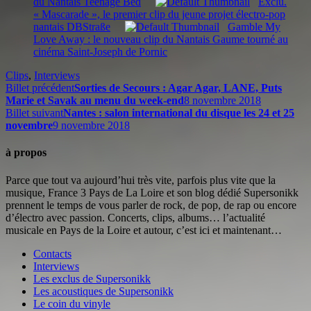
du Nantais Teenage Bed
Exclu.
« Mascarade », le premier clip du jeune projet électro-pop
nantais DBStraße
Gamble My
Love Away : le nouveau clip du Nantais Gaume tourné au
cinéma Saint-Joseph de Pornic
Clips
,
Interviews
Billet précédent
Sorties de Secours : Agar Agar, LANE, Puts
Marie et Savak au menu du week-end
8 novembre 2018
Billet suivant
Nantes : salon international du disque les 24 et 25
novembre
9 novembre 2018
à propos
Parce que tout va aujourd’hui très vite, parfois plus vite que la
musique, France 3 Pays de La Loire et son blog dédié Supersonikk
prennent le temps de vous parler de rock, de pop, de rap ou encore
d’électro avec passion. Concerts, clips, albums… l’actualité
musicale en Pays de la Loire et autour, c’est ici et maintenant…
Contacts
Interviews
Les exclus de Supersonikk
Les acoustiques de Supersonikk
Le coin du vinyle