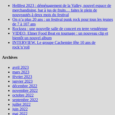
Hellfest 2023 : déménagement de la Valley, nouvel espace de
merchandising, bar à jus de fruits… faites le plein de
nouveautés à deux mois du festival
On n’a plus 20 ans : un festival punk rock pour tous les jeunes
de 7 à 107 ans
Rocksea : une nouvelle salle de concert en terre vendéenne
VIDEO. Elmer Food Beat en tournage : un nouveau clip et
bientôt un nouvel album
INTERVIEW. Le groupe Cachemire fête 10 ans de
rock’n’roll
Archives
avril 2023
mars 2023
février 2023
janvier 2023
décembre 2022
novembre 2022
octobre 2022
septembre 2022
juillet 2022
juin 2022
mai 2022