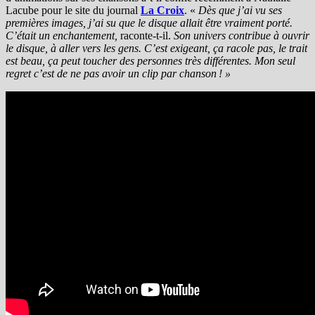
Lacube pour le site du journal
La Croix
. «
Dès que j’ai vu ses
premières images, j’ai su que le disque allait être vraiment porté.
C’était un enchantement,
raconte-t-il.
Son univers contribue à ouvrir
le disque, à aller vers les gens. C’est exigeant, ça racole pas, le trait
est beau, ça peut toucher des personnes très différentes. Mon seul
regret c’est de ne pas avoir un clip par chanson ! »