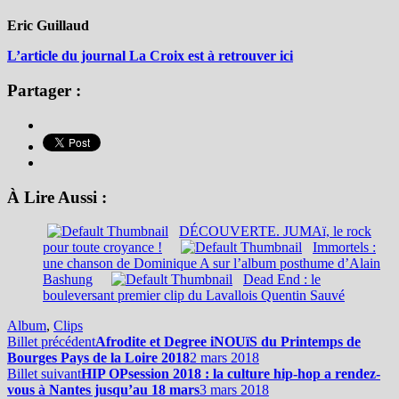
Eric Guillaud
L’article du journal La Croix est à retrouver ici
Partager :
À Lire Aussi :
DÉCOUVERTE. JUMAï, le rock
pour toute croyance !
Immortels :
une chanson de Dominique A sur l’album posthume d’Alain
Bashung
Dead End : le
bouleversant premier clip du Lavallois Quentin Sauvé
Album
,
Clips
Billet précédent
Afrodite et Degree iNOUïS du Printemps de
Bourges Pays de la Loire 2018
2 mars 2018
Billet suivant
HIP OPsession 2018 : la culture hip-hop a rendez-
vous à Nantes jusqu’au 18 mars
3 mars 2018