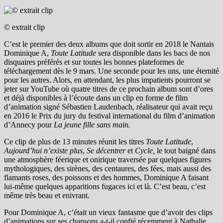
© extrait clip
C’est le premier des deux albums que doit sortir en 2018 le Nantais
Dominique A,
Toute Latitude
sera disponible dans les bacs de nos
disquaires préférés et sur toutes les bonnes plateformes de
téléchargement dès le 9 mars. Une seconde pour les uns, une éternité
pour les autres. Alors, en attendant, les plus impatients pourront se
jeter sur YouTube où quatre titres de ce prochain album sont d’ores
et déjà disponibles à l’écoute dans un clip en forme de film
d’animation signé Sébastien Laudenbach, réalisateur qui avait reçu
en 2016
le Prix du jury du festival international du film d’animation
d’Annecy pour
La jeune fille sans main.
Ce clip de plus de 13 minutes réunit les titres
Toute Latitude
,
Aujourd’hui n’existe plus
,
Se décentrer
et
Cycle,
le tout baigné dans
une atmosphère féerique et onirique traversée par quelques figures
mythologiques, des sirènes, des centaures, des fées, mais aussi des
flamants roses, des poissons et des hommes, Dominique A faisant
lui-même quelques apparitions fugaces ici et là. C’est beau, c’est
même très beau et enivrant.
Pour Dominique A, c’était un vieux fantasme que d’avoir des clips
d’animations sur ses chansons a-t-il confié récemment à
Nathalie