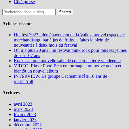
Côté presse
Articles récents
Hellfest 2023 : déménagement de la Valley, nouvel espace de
merchandising, bar à jus de fruits… faites le plein de
nouveautés à deux mois du festival
On n’a plus 20 ans : un festival punk rock pour tous les jeunes
de 7 à 107 ans
Rocksea : une nouvelle salle de concert en terre vendéenne
VIDEO. Elmer Food Beat en tournage : un nouveau clip et
bientôt un nouvel album
INTERVIEW. Le groupe Cachemire fête 10 ans de
rock’n’roll
Archives
avril 2023
mars 2023
février 2023
janvier 2023
décembre 2022