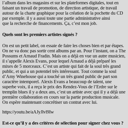
l’album dans les magasins et sur les plateformes digitales, tout en
faisant un travail de promotion, de direction artistique, de travail
autour de la charte graphique pour la création de la pochette du CD
par exemple. il y a aussi toute une partie administrative ainsi
que la recherche de financements. Ça, c’est mon job.
Quels sont les premiers artistes signés ?
On est un petit label, on essaie de faire les choses bien et par étapes.
On ne va donc pas sortir cent albums par an.
Pour l’instant, on a The
Possums et Arnaud Fradin. Mais
on a déjà en vue un autre musicien,
il s’appelle Alexis Evans, pour lequel Arnaud a déjà préparé les
mixes de 5 morceaux. C’est un artiste qui fait de la soul très grand
public, et qui a un potentiel très intéressant. Tout comme la soul
d’Amy Winehouse qui a touché un très grand public de part son
caractère intemporel. Alexis Evans a beaucoup de talent, une
superbe voix, il a reçu le prix des Rendez-Vous de l’Erdre sur le
tremplin blues il y a deux ans, c’est un artiste avec qui il y a déjà une
première collaboration en cours sur la partie production musicale.
On espère maintenant concrétiser un contrat avec lui.
https://youtu.be/aAJyJlvl9Iw
Est-ce qu’il y a des critères de sélection pour signer chez vous ?