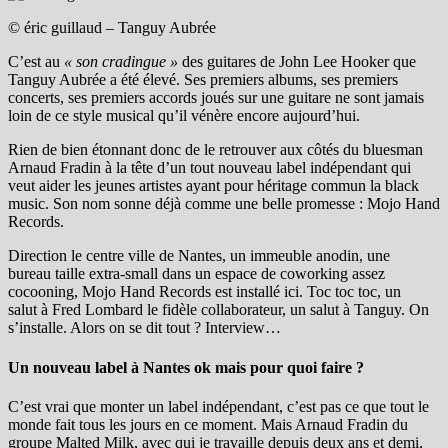
© éric guillaud – Tanguy Aubrée
C’est au
« son cradingue »
des guitares de John Lee Hooker que
Tanguy Aubrée a été élevé. Ses premiers albums, ses premiers
concerts, ses premiers accords joués sur une guitare ne sont jamais
loin de ce style musical qu’il vénère encore aujourd’hui.
Rien de bien étonnant donc de le retrouver aux côtés du bluesman
Arnaud Fradin à la tête d’un tout nouveau label indépendant qui
veut aider les jeunes artistes ayant pour héritage commun la black
music. Son nom sonne déjà comme une belle promesse : Mojo Hand
Records.
Direction le centre ville de Nantes, un immeuble anodin, une
bureau taille extra-small dans un espace de coworking assez
cocooning, Mojo Hand Records est installé ici. Toc toc toc, un
salut à Fred Lombard le fidèle collaborateur, un salut à Tanguy. On
s’installe. Alors on se dit tout ? Interview…
Un nouveau label à Nantes ok mais pour quoi faire ?
C’est vrai que monter un label indépendant, c’est pas ce que tout le
monde fait tous les jours en ce moment. Mais Arnaud Fradin du
groupe Malted Milk, avec qui je travaille depuis deux ans et demi,