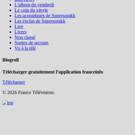
L'album du vendredi
Le coin du vinyle
Les acoustiques de Supersonikk
Les exclus de Supersonikk
Live
Livres
Non classé
Sorties de secours
Vu à la télé
Blogroll
Télécharger gratuitement l’application franceinfo
Télécharger
© 2026 France Télévisions