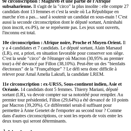
9e circonscription : Maghreb et une partie de l'Afrique
subsaharienne.
Il s'agit de la "circo" la plus insolite : elle compte 27
candidats dont 13 femmes et c'est la seule où La République en
marche n'en a pas... sauf à soutenir un candidat en sous-main ! C'est
aussi la seconde circonscription dont le député sortant, Amirshahi
(non inscrit, ex-PS), ne se représente pas. Les jeux sont ouverts,
l'inconnu est total.
10e circonscription : Afrique noire, Proche et Moyen-Orient.
Il
y a 4 candidates et 7 candidats. Le député sortant, Alain Marsaud
(LR), est, a priori, en situation favorable pour conserver son siège.
C'est la seule "circo" de l'étranger où Macron (30,95% au premier
tour) a été devancé par Fillon (38,10%). Peut-être un des "bienfaits
électoraux" de la "Françafrique" ? Le défi sera donc difficile à
relever pour Amal Amelia Lakrafi, la candidate LREM.
11e circonscription : ex-URSS, Sous-continent indien, Asie et
Océanie.
14 candidats dont 5 femmes. Thierry Mariani, député
sortant (LR), va devoir compter sur sa notoriété pour rempiler. Au
premier tour présidentiel, Fillon (29,64%) a été devancé de 10 points
par Macron (39,20%). Ce différentiel serait-il suffisant pour
permettre à Anne Genetet de l'emporter au second tour ? Comme
dans d'autres circonscriptions, ce sont les reports de voix entre les
deux tours qui seront déterminants.