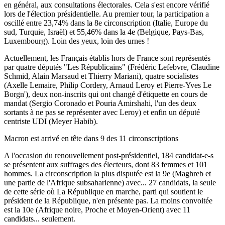
en général, aux consultations électorales. Cela s'est encore vérifié
lors de l'élection présidentielle. Au premier tour, la participation a
oscillé entre 23,74% dans la 8e circonscription (Italie, Europe du
sud, Turquie, Israël) et 55,46% dans la 4e (Belgique, Pays-Bas,
Luxembourg). Loin des yeux, loin des urnes !
Actuellement, les Français établis hors de France sont représentés
par quatre députés "Les Républicains" (Frédéric Lefebvre, Claudine
Schmid, Alain Marsaud et Thierry Mariani), quatre socialistes
(Axelle Lemaire, Philip Cordery, Arnaud Leroy et Pierre-Yves Le
Borgn'), deux non-inscrits qui ont changé d'étiquette en cours de
mandat (Sergio Coronado et Pouria Amirshahi, l'un des deux
sortants à ne pas se représenter avec Leroy) et enfin un député
centriste UDI (Meyer Habib).
Macron est arrivé en tête dans 9 des 11 circonscriptions
A l'occasion du renouvellement post-présidentiel, 184 candidat-e-s
se présentent aux suffrages des électeurs, dont 83 femmes et 101
hommes. La circonscription la plus disputée est la 9e (Maghreb et
une partie de l'Afrique subsaharienne) avec... 27 candidats, la seule
de cette série où La République en marche, parti qui soutient le
président de la République, n'en présente pas. La moins convoitée
est la 10e (Afrique noire, Proche et Moyen-Orient) avec 11
candidats... seulement.