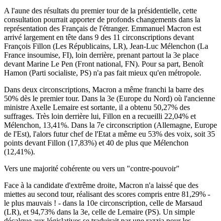
A l'aune des résultats du premier tour de la présidentielle, cette
consultation pourrait apporter de profonds changements dans la
représentation des Français de l'étranger. Emmanuel Macron est
arrivé largement en tête dans 9 des 11 circonscriptions devant
François Fillon (Les Républicains, LR), Jean-Luc Mélenchon (La
France insoumise, FI), loin derrière, prenant partout la 3e place
devant Marine Le Pen (Front national, FN). Pour sa part, Benoît
Hamon (Parti socialiste, PS) n'a pas fait mieux qu'en métropole.
Dans deux circonscriptions, Macron a même franchi la barre des
50% dès le premier tour. Dans la 3e (Europe du Nord) où l'ancienne
ministre Axelle Lemaire est sortante, il a obtenu 50,27% des
suffrages. Très loin derrière lui, Fillon en a recueilli 22,04% et
Mélenchon, 13,41%. Dans la 7e circonscription (Allemagne, Europe
de l'Est), l'alors futur chef de l'Etat a même eu 53% des voix, soit 35
points devant Fillon (17,83%) et 40 de plus que Mélenchon
(12,41%).
Vers une majorité cohérente ou vers un "contre-pouvoir"
Face à la candidate d'extrême droite, Macron n'a laissé que des
miettes au second tour, réalisant des scores compris entre 81,29% -
le plus mauvais ! - dans la 10e circonscription, celle de Marsaud
(LR), et 94,73% dans la 3e, celle de Lemaire (PS). Un simple
décalque aux législatives se traduirait par une razzia pour les