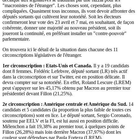
"macronistes de l'étranger". Les choses sont, cependant, plus
compliquées. Quasiment tous inconnus, ils vont devoir affronter des
députés sortants qui cultivent leur notoriété. Soit les électeurs
confirmeront leur vote des 23 avril et 7 mai, en souhaitant, de façon
cohérente, donner une majorité au nouveau président, soit ils
joueront la continuité, en préférant installer un "contre-pouvoir"
parlementaire.
On trouvera ici le détail de la situation dans chacune des 11
circonscriptions législatives de l'étranger.
1er circonscription : Etats-Unis et Canada.
Il y a 19 candidats
dont 8 femmes. Frédéric Lefebvre, député sortant (LR) très actif
dans la circonscription et sur Twitter, est en position délicate. Il
devra compter sur sa notoriété. En effet, Roland Lescure (LREM)
peut s'appuyer sur les 45,17% obtenu par Macron au premier tour
présidentiel devant Fillon (21,25%).
2e circonscription : Amérique centrale et Amérique du Sud.
14
candidats et 5 candidates (la proportion la plus faible de toutes ces
circonscriptions) sont en lice. Le député sortant, Sergio Coronado,
soutenu par EELV et la FI, est lui aussi en position difficile.
Mélenchon a fait 19,38% au premier tour, à quelques points de
Fillon (26,28%) mais loin derrière Macron (37,97%) dont les
couleur sont défendues par Paula Forteza (LREM).