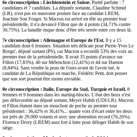
6e circonscription : Liechtenstein et Suisse.
Parité parfaite : 7
candidates et 7 candidats. La députée sortante, Claudine Schmid
(LR), n'est pas en mauvaise posture face au candidat LREM,
Joachim Son Forget. Si Macron est arrivé en tête au premier tour
présidentielle, il n'a devancé Fillon que de 4 points (34,71% contre
30,75%). La bataille risque donc d'être très serrée entre ces deux là.
7e circonscription : Allemagne et Europe de l'Est.
Il y a 15
candidats dont 6 femmes. Situation très délicate pour Pierre-Yves Le
Borgn', député sortant (PS), car Macron a recueilli 53% des voix au
premier tour de la présidentielle. Il avait 35 points d'avance sur
Fillon (17,83%), 40 sur Mélenchon (12,41%) et 44 sur Hamon
(8,84%). Sans vendre la peau de l'ours avant de l'avoir tué, le
candidat de La République en marche, Frédéric Petit, doit penser
que son sort pourrait être moins enviable.
8e circonscription : Italie, Europe du Sud, Turquie et Israël.
8
femmes et 9 hommes dans les starting-blocks. L'état des lieux n'est
pas défavorable au député sortant, Meyer Habib (UDI-LR). Macron
et Fillon étaient dans un mouchoir de poche au premier tour
présidentiel : 36,42% et 36,41%... quatre voix d'écart entre les deux
sur près de 29.000 votants et avec une abstention record (76,26%).
Florence Drory (LREM) aura fort à faire pour déloger Habib de son
siège.