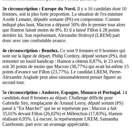
3e circonscription : Europe du Nord.
Il y a 16 candidats dont 10
femmes, soit la plus forte proportion. La situation de l'ex-ministre
Axelle Lemaire, députée sortante (PS) est compromise. Comme
indiqué plus haut, Macron a dépassé 50% dès le premier tour alors
que Hamon faisait moins de 8%. Et il a laissé Fillon à 28 points
derrière lui. Son représentant, Alexandre Holroyd (LREM) part
donc avec une confortable avance.
4e circonscription : Benelux.
Ce sont 9 femmes et 9 hommes qui
sont sur la ligne de départ. Philip Cordery, député sortant (PS), doit
remonter un lourd handicap : Hamon a obtenu 8,87%, le 23 avril,
soit 30 points de moins que Macron (38,77%) qui avait lui-même 15
points d'avance sur Fillon (23,77%). Le candidat LREM, Pierre-
Alexandre Anglade peut ainsi raisonnablement penser figurer au
second tour.
5e circonscription : Andorre, Espagne, Monaco et Portugal.
14
candidats dont 8 femmes au départ. Challenge difficile pour
Gabrielle Siry, remplaçante de Arnaud Leroy, député sortant (PS)
passé à "En Marche!" qui ne se représente pas : Macron a fait
35,01% devant Fillon (26,02%) et Mélenchon (17,83%), Hamon
réalisant 6,95%. Là encore, la représentante LREM, Samantha
Cazebonne, part avec un avantage appréciable.