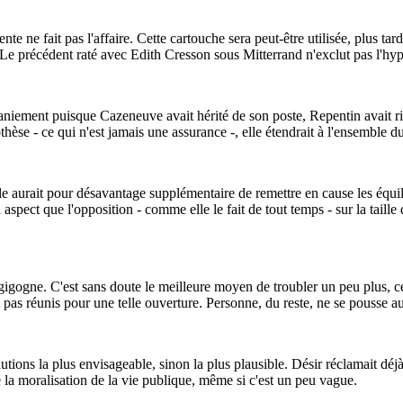
ente ne fait pas l'affaire. Cette cartouche sera peut-être utilisée, plus
Le précédent raté avec Edith Cresson sous Mitterrand n'exclut pas l'hypo
iement puisque Cazeneuve avait hérité de son poste, Repentin avait rip
thèse - ce qui n'est jamais une assurance -, elle étendrait à l'ensembl
e aurait pour désavantage supplémentaire de remettre en cause les équili
n aspect que l'opposition - comme elle le fait de tout temps - sur la taill
gne. C'est sans doute le meilleure moyen de troubler un peu plus, ces te
 pas réunis pour une telle ouverture. Personne, du reste, ne se pousse au
utions la plus envisageable, sinon la plus plausible. Désir réclamait dé
de la moralisation de la vie publique, même si c'est un peu vague.