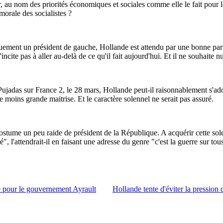
er, au nom des priorités économiques et sociales comme elle le fait pour 
morale des socialistes ?
ifiquement un président de gauche, Hollande est attendu par une bonne part
incite pas à aller au-delà de ce qu'il fait aujourd'hui. Et il ne souhaite
Pujadas sur France 2, le 28 mars, Hollande peut-il raisonnablement s'ado
ne moins grande maitrise. Et le caractère solennel ne serait pas assuré.
 costume un peu raide de président de la République. A acquérir cette sol
té", l'attendrait-il en faisant une adresse du genre "c'est la guerre sur t
e pour le gouvernement Ayrault
Hollande tente d'éviter la pression