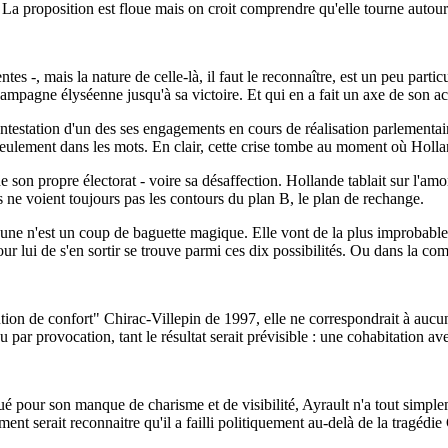
La proposition est floue mais on croit comprendre qu'elle tourne autour d
lentes -, mais la nature de celle-là, il faut le reconnaître, est un peu par
mpagne élyséenne jusqu'à sa victoire. Et qui en a fait un axe de son act
contestation d'un des ses engagements en cours de réalisation parlementai
as seulement dans les mots. En clair, cette crise tombe au moment où Hollan
e de son propre électorat - voire sa désaffection. Hollande tablait sur l'
s ne voient toujours pas les contours du plan B, le plan de rechange.
ucune n'est un coup de baguette magique. Elle vont de la plus improbable,
 pour lui de s'en sortir se trouve parmi ces dix possibilités. Ou dans la co
tion de confort" Chirac-Villepin de 1997, elle ne correspondrait à aucun
u par provocation, tant le résultat serait prévisible : une cohabitation av
qué pour son manque de charisme et de visibilité, Ayrault n'a tout simple
nt serait reconnaitre qu'il a failli politiquement au-delà de la tragédi