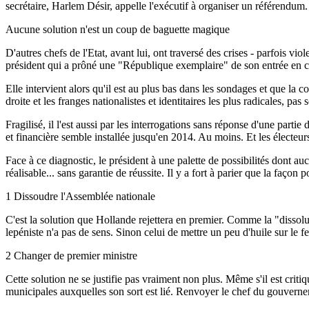
secrétaire, Harlem Désir, appelle l'exécutif à organiser un référendum. 
Aucune solution n'est un coup de baguette magique
D'autres chefs de l'Etat, avant lui, ont traversé des crises - parfois vio
président qui a prôné une "République exemplaire" de son entrée en ca
Elle intervient alors qu'il est au plus bas dans les sondages et que la 
droite et les franges nationalistes et identitaires les plus radicales, p
Fragilisé, il l'est aussi par les interrogations sans réponse d'une parti
et financière semble installée jusqu'en 2014. Au moins. Et les électeur
Face à ce diagnostic, le président à une palette de possibilités dont a
réalisable... sans garantie de réussite. Il y a fort à parier que la façon
1
Dissoudre l'Assemblée nationale
C'est la solution que Hollande rejettera en premier. Comme la "dissolu
lepéniste n'a pas de sens. Sinon celui de mettre un peu d'huile sur le fe
2
Changer de premier ministre
Cette solution ne se justifie pas vraiment non plus. Même s'il est criti
municipales auxquelles son sort est lié. Renvoyer le chef du gouverneme