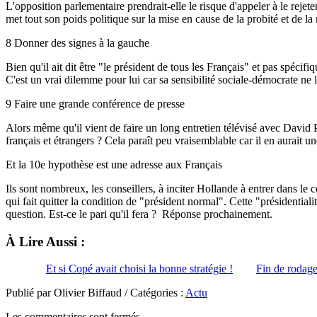
L'opposition parlementaire prendrait-elle le risque d'appeler à le rejet
met tout son poids politique sur la mise en cause de la probité et de la 
8
Donner des signes à la gauche
Bien qu'il ait dit être "le président de tous les Français" et pas spéc
C'est un vrai dilemme pour lui car sa sensibilité sociale-démocrate ne l'
9
Faire une grande conférence de presse
Alors même qu'il vient de faire un long entretien télévisé avec David 
français et étrangers ? Cela paraît peu vraisemblable car il en aurait u
Et la 10e hypothèse est une adresse aux Français
Ils sont nombreux, les conseillers, à inciter Hollande à entrer dans le
qui fait quitter la condition de "président normal". Cette "présidentiali
question. Est-ce le pari qu'il fera ? Réponse prochainement.
À Lire Aussi :
Et si Copé avait choisi la bonne stratégie !
Fin de rodag
Publié par Olivier Biffaud / Catégories :
Actu
Les commentaires sont fermés.