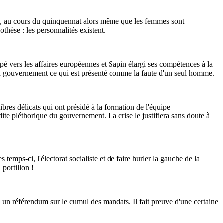
 tard, au cours du quinquennat alors même que les femmes sont
thèse : les personnalités existent.
é vers les affaires européennes et Sapin élargi ses compétences à la
e du gouvernement ce qui est présenté comme la faute d'un seul homme.
bres délicats qui ont présidé à la formation de l'équipe
e dite pléthorique du gouvernement. La crise le justifiera sans doute à
mps-ci, l'électorat socialiste et de faire hurler la gauche de la
 portillon !
jà un référendum sur le cumul des mandats. Il fait preuve d'une certaine