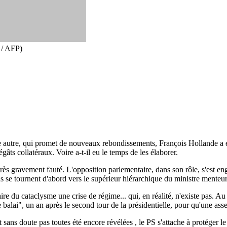
 / AFP)
ne autre, qui promet de nouveaux rebondissements, François Hollande a e
gâts collatéraux. Voire a-t-il eu le temps de les élaborer.
 très gravement fauté. L'opposition parlementaire, dans son rôle, s'est eng
 se tournent d'abord vers le supérieur hiérarchique du ministre menteur
aire du cataclysme une crise de régime... qui, en réalité, n'existe pas. 
alai", un an après le second tour de la présidentielle, pour qu'une ass
t sans doute pas toutes été encore révélées , le PS s'attache à protéger