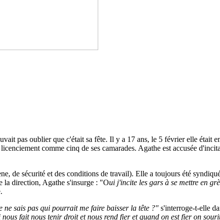
vait pas oublier que c'était sa fête. Il y a 17 ans, le 5 février elle éta
e à licenciement comme cinq de ses camarades. Agathe est accusée d'incita
, de sécurité et des conditions de travail). Elle a toujours été syndiqué
 la direction, Agathe s'insurge : "O
ui j'incite les gars à se mettre en gr
.
je ne sais pas qui pourrait me faire baisser la tête ?"
s'interroge-t-elle 
 nous fait nous tenir droit et nous rend fier et quand on est fier on sour