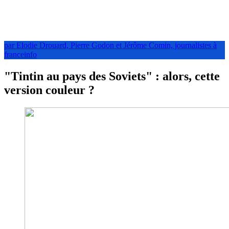
par Elodie Drouard, Pierre Godon et Jérôme Comin, journalistes à
franceinfo
"Tintin au pays des Soviets" : alors, cette
version couleur ?