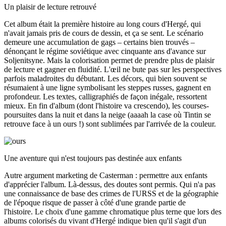
Un plaisir de lecture retrouvé
Cet album était la première histoire au long cours d'Hergé, qui
n'avait jamais pris de cours de dessin, et ça se sent. Le scénario
demeure une accumulation de gags – certains bien trouvés –
dénonçant le régime soviétique avec cinquante ans d'avance sur
Soljenitsyne. Mais la colorisation permet de prendre plus de plaisir
de lecture et gagner en fluidité. L'œil ne bute pas sur les perspectives
parfois maladroites du débutant. Les décors, qui bien souvent se
résumaient à une ligne symbolisant les steppes russes, gagnent en
profondeur. Les textes, calligraphiés de façon inégale, ressortent
mieux. En fin d'album (dont l'histoire va crescendo), les courses-
poursuites dans la nuit et dans la neige (aaaah la case où Tintin se
retrouve face à un ours !) sont sublimées par l'arrivée de la couleur.
Une aventure qui n'est toujours pas destinée aux enfants
Autre argument marketing de Casterman : permettre aux enfants
d'apprécier l'album. Là-dessus, des doutes sont permis. Qui n'a pas
une connaissance de base des crimes de l'URSS et de la géographie
de l'époque risque de passer à côté d'une grande partie de
l'histoire. Le choix d'une gamme chromatique plus terne que lors des
albums colorisés du vivant d'Hergé indique bien qu'il s'agit d'un