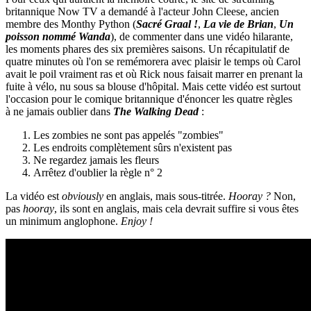
britannique Now TV a demandé à l'acteur John Cleese, ancien
membre des Monthy Python (
Sacré Graal !
,
La vie de
Brian
,
Un
poisson nommé Wanda
), de commenter dans une vidéo hilarante,
les moments phares des six premières saisons. Un récapitulatif de
quatre minutes où l'on se remémorera avec plaisir le temps où Carol
avait le poil vraiment ras et où Rick nous faisait marrer en prenant la
fuite à vélo, nu sous sa blouse d'hôpital. Mais cette vidéo est surtout
l'occasion pour le comique britannique d'énoncer les quatre règles
à ne jamais oublier dans
The Walking Dead
:
Les zombies ne sont pas appelés "zombies"
Les endroits complètement sûrs n'existent pas
Ne regardez jamais les fleurs
Arrêtez d'oublier la règle n° 2
La vidéo est
obviously
en anglais, mais sous-titrée.
Hooray ?
Non,
pas
hooray
, ils sont en anglais, mais cela devrait suffire si vous êtes
un minimum anglophone.
Enjoy !