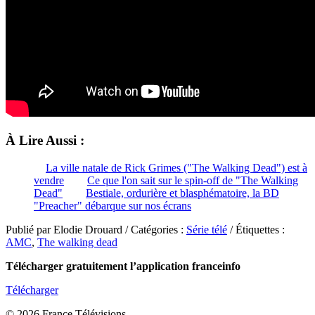
À Lire Aussi :
La ville natale de Rick Grimes ("The Walking Dead") est à
vendre
Ce que l'on sait sur le spin-off de "The Walking
Dead"
Bestiale, ordurière et blasphématoire, la BD
"Preacher" débarque sur nos écrans
Publié par Elodie Drouard / Catégories :
Série télé
/ Étiquettes :
AMC
,
The walking dead
Télécharger gratuitement l’application franceinfo
Télécharger
© 2026 France Télévisions