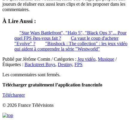
joueurs de réaliser eux aussi leurs clips et de les proposer dans les
commentaires.
À Lire Aussi :
"Star Wars Battlefront", "Halo 5", "Black Ops 3"... Pour
quel FPS êtes-vous fait ?
Ça vaut le coup d'acheter
"Evolve" ?
"Bioshock : The collection" : les jeux vidéo
qui aident à comprendre la série "Westworld"
Publié par Jérôme Comin / Catégories :
Jeu vidéo
,
Musique
/
Étiquettes :
Backstreet Boys
,
Destiny
,
FPS
Les commentaires sont fermés.
Télécharger gratuitement l’application franceinfo
Télécharger
© 2026 France Télévisions