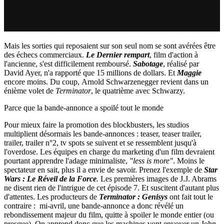
Mais les sorties qui reposaient sur son seul nom se sont avérées être
des échecs commerciaux.
Le Dernier rempart
, film d'action à
l'ancienne, s'est difficilement remboursé.
Sabotage
, réalisé par
David Ayer, n'a rapporté que 15 millions de dollars. Et
Maggie
encore moins. Du coup, Arnold Schwarzenegger revient dans un
énième volet de
Terminator
, le quatrième avec Schwarzy.
Parce que la bande-annonce a spoilé tout le monde
Pour mieux faire la promotion des blockbusters, les studios
multiplient désormais les bande-annonces : teaser, teaser trailer,
trailer, trailer n°2, tv spots se suivent et se ressemblent jusqu'à
l'overdose. Les équipes en charge du marketing d'un film devraient
pourtant apprendre l'adage minimaliste,
"less is more"
. Moins le
spectateur en sait, plus il a envie de savoir. Prenez l'exemple de
Star
Wars : Le Réveil de la Force
.
Les premières images de J.J. Abrams
ne disent rien de l'intrigue de cet épisode 7. Et suscitent d'autant plus
d'attentes. Les producteurs de
Terminator : Genisys
ont fait tout le
contraire : mi-avril, une bande-annonce a donc révélé un
rebondissement majeur du film, quitte à spoiler le monde entier (ou
presque). On apprend donc que les machines vont envoyer un John