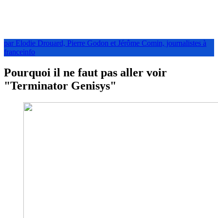
par Elodie Drouard, Pierre Godon et Jérôme Comin, journalistes à
franceinfo
Pourquoi il ne faut pas aller voir
"Terminator Genisys"