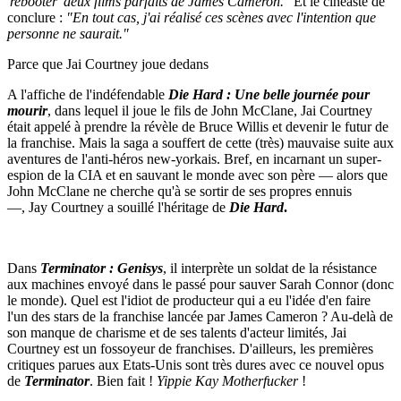
'rebooter' deux films parfaits de James Cameron."
Et le cinéaste de
conclure :
"En tout cas, j'ai réalisé ces scènes avec l'intention que
personne ne saurait."
Parce que Jai Courtney joue dedans
A l'affiche de l'indéfendable
Die Hard : Une belle journée pour
mourir
, dans lequel il joue le fils de John McClane, Jai Courtney
était appelé à prendre la révèle de Bruce Willis et devenir le futur de
la franchise. Mais la saga a souffert de cette (très) mauvaise suite aux
aventures de l'anti-héros new-yorkais. Bref, en incarnant un super-
espion de la CIA et en sauvant le monde avec son père — alors que
John McClane ne cherche qu'à se sortir de ses propres ennuis
—, Jay Courtney a souillé l'héritage de
Die Hard
.
Dans
Terminator : Genisys
, il interprète un soldat de la résistance
aux machines envoyé dans le passé pour sauver Sarah Connor (donc
le monde). Quel est l'idiot de producteur qui a eu l'idée d'en faire
l'un des stars de la franchise lancée par James Cameron ? Au-delà de
son manque de charisme et de ses talents d'acteur limités, Jai
Courtney est un fossoyeur de franchises. D'ailleurs, les premières
critiques parues aux Etats-Unis sont très dures avec ce nouvel opus
de
Terminator
. Bien fait !
Yippie Kay Motherfucker
!