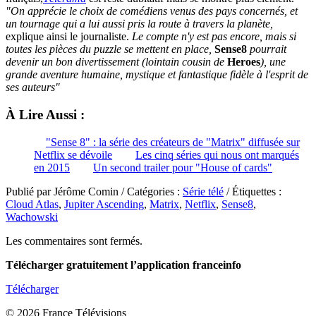
"
On apprécie le choix de comédiens venus des pays concernés, et
un tournage qui a lui aussi pris la route à travers la planète,
explique ainsi le journaliste.
Le compte n'y est pas encore, mais si
toutes les pièces du puzzle se mettent en place,
Sense8
pourrait
devenir un bon divertissement (lointain cousin de
Heroes
), une
grande aventure humaine, mystique et fantastique fidèle à l'esprit de
ses auteurs"
À Lire Aussi :
"Sense 8" : la série des créateurs de "Matrix" diffusée sur
Netflix se dévoile
Les cinq séries qui nous ont marqués
en 2015
Un second trailer pour "House of cards"
Publié par Jérôme Comin / Catégories :
Série télé
/ Étiquettes :
Cloud Atlas
,
Jupiter Ascending
,
Matrix
,
Netflix
,
Sense8
,
Wachowski
Les commentaires sont fermés.
Télécharger gratuitement l’application franceinfo
Télécharger
© 2026 France Télévisions