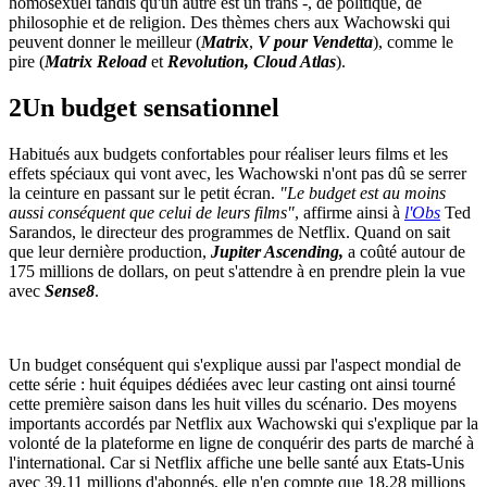
homosexuel tandis qu'un autre est un trans -, de politique, de
philosophie et de religion. Des thèmes chers aux Wachowski qui
peuvent donner le meilleur (
Matrix
,
V pour Vendetta
), comme le
pire (
Matrix Reload
et
Revolution,
Cloud Atlas
).
2
Un budget sensationnel
Habitués aux budgets confortables pour réaliser leurs films et les
effets spéciaux qui vont avec, les Wachowski n'ont pas dû se serrer
la ceinture en passant sur le petit écran.
"Le budget est au moins
aussi conséquent que celui de leurs films"
, affirme ainsi à
l'Obs
Ted
Sarandos, le directeur des programmes de Netflix. Quand on sait
que leur dernière production,
Jupiter Ascending,
a coûté autour de
175 millions de dollars, on peut s'attendre à en prendre plein la vue
avec
Sense8
.
Un budget conséquent qui s'explique aussi par l'aspect mondial de
cette série :
huit équipes dédiées avec leur casting ont ainsi tourné
cette première saison dans les huit villes du scénario. Des moyens
importants accordés par Netflix aux Wachowski qui s'explique par la
volonté de la
plateforme en ligne de conquérir des parts de marché à
l'international. Car si Netflix affiche une belle santé aux Etats-Unis
avec
39,11 millions d'abonnés, elle n'en compte que
18,28 millions