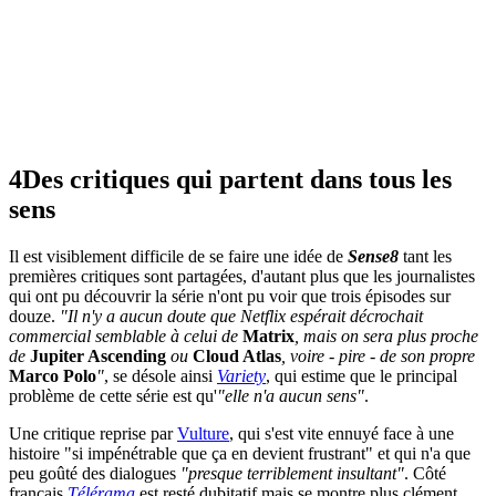
4
Des critiques qui partent dans tous les
sens
Il est visiblement difficile de se faire une idée de
Sense8
tant les
premières critiques sont partagées, d'autant plus que les journalistes
qui ont pu découvrir la série n'ont pu voir que trois épisodes sur
douze.
"Il n'y a aucun doute que Netflix espérait décrochait
commercial semblable à celui de
Matrix
, mais on sera plus proche
de
Jupiter Ascending
ou
Cloud Atlas
, voire - pire - de son propre
Marco Polo
"
, se désole ainsi
Variety
, qui estime que le principal
problème de cette série est qu'
"elle n'a aucun sens"
.
Une critique reprise par
Vulture
, qui s'est vite ennuyé face à une
histoire "si impénétrable que ça en devient frustrant" et qui n'a que
peu goûté des dialogues
"presque terriblement insultant"
. Côté
français,
Télérama
est resté dubitatif mais se montre plus clément.