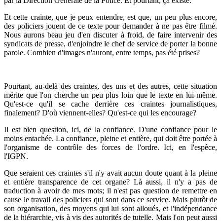
par la Direction Générale de la Police. Et pourtant, ça existe.
Et cette crainte, que je peux entendre, est que, un peu plus encore,
des policiers jouent de ce texte pour demander à ne pas être filmé.
Nous aurons beau jeu d'en discuter à froid, de faire intervenir des
syndicats de presse, d'enjoindre le chef de service de porter la bonne
parole. Combien d'images n'auront, entre temps, pas été prises?
Pourtant, au-delà des craintes, des uns et des autres, cette situation
mérite que l'on cherche un peu plus loin que le texte en lui-même.
Qu'est-ce qu'il se cache derrière ces craintes journalistiques,
finalement? D'où viennent-elles? Qu'est-ce qui les encourage?
Il est bien question, ici, de la confiance. D'une confiance pour le
moins entachée. La confiance, pleine et entière, qui doit être portée à
l'organisme de contrôle des forces de l'ordre. Ici, en l'espèce,
l'IGPN.
Que seraient ces craintes s'il n'y avait aucun doute quant à la pleine
et entière transparence de cet organe? Là aussi, il n'y a pas de
traduction à avoir de mes mots; il n'est pas question de remettre en
cause le travail des policiers qui sont dans ce service. Mais plutôt de
son organisation, des moyens qui lui sont alloués, et l'indépendance
de la hiérarchie, vis à vis des autorités de tutelle. Mais l'on peut aussi