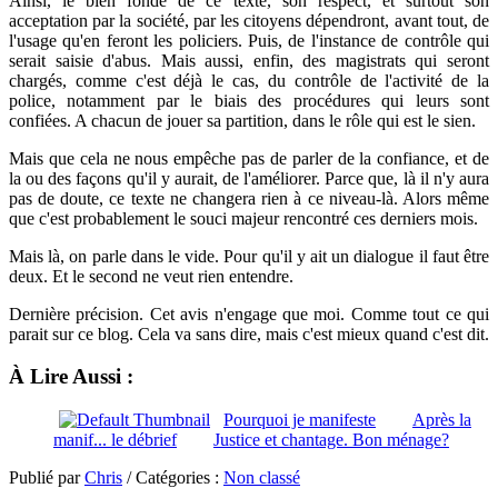
Ainsi, le bien fondé de ce texte, son respect, et surtout son
acceptation par la société, par les citoyens dépendront, avant tout, de
l'usage qu'en feront les policiers. Puis, de l'instance de contrôle qui
serait saisie d'abus. Mais aussi, enfin, des magistrats qui seront
chargés, comme c'est déjà le cas, du contrôle de l'activité de la
police, notamment par le biais des procédures qui leurs sont
confiées. A chacun de jouer sa partition, dans le rôle qui est le sien.
Mais que cela ne nous empêche pas de parler de la confiance, et de
la ou des façons qu'il y aurait, de l'améliorer. Parce que, là il n'y aura
pas de doute, ce texte ne changera rien à ce niveau-là. Alors même
que c'est probablement le souci majeur rencontré ces derniers mois.
Mais là, on parle dans le vide. Pour qu'il y ait un dialogue il faut être
deux. Et le second ne veut rien entendre.
Dernière précision. Cet avis n'engage que moi. Comme tout ce qui
parait sur ce blog. Cela va sans dire, mais c'est mieux quand c'est dit.
À Lire Aussi :
Pourquoi je manifeste
Après la
manif... le débrief
Justice et chantage. Bon ménage?
Publié par
Chris
/ Catégories :
Non classé