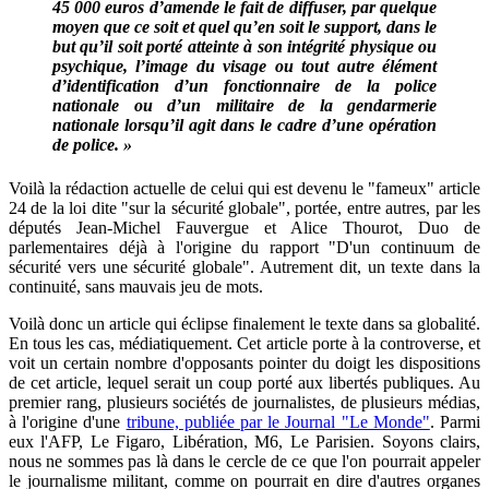
45 000 euros d’amende le fait de diffuser, par quelque
moyen que ce soit et quel qu’en soit le support, dans le
but qu’il soit porté atteinte à son intégrité physique ou
psychique, l’image du visage ou tout autre élément
d’identification d’un fonctionnaire de la police
nationale ou d’un militaire de la gendarmerie
nationale lorsqu’il agit dans le cadre d’une opération
de police. »
Voilà la rédaction actuelle de celui qui est devenu le "fameux" article
24 de la loi dite "sur la sécurité globale", portée, entre autres, par les
députés Jean-Michel Fauvergue et Alice Thourot, Duo de
parlementaires déjà à l'origine du rapport "D'un continuum de
sécurité vers une sécurité globale". Autrement dit, un texte dans la
continuité, sans mauvais jeu de mots.
Voilà donc un article qui éclipse finalement le texte dans sa globalité.
En tous les cas, médiatiquement. Cet article porte à la controverse, et
voit un certain nombre d'opposants pointer du doigt les dispositions
de cet article, lequel serait un coup porté aux libertés publiques. Au
premier rang, plusieurs sociétés de journalistes, de plusieurs médias,
à l'origine d'une
tribune, publiée par le Journal "Le Monde"
. Parmi
eux l'AFP, Le Figaro, Libération, M6, Le Parisien. Soyons clairs,
nous ne sommes pas là dans le cercle de ce que l'on pourrait appeler
le journalisme militant, comme on pourrait en dire d'autres organes