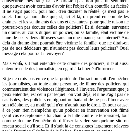
d'insécurité" des français? Ne parle-ton pas, non plus, du sentiment
que peuvent avoir certains d'avoir fait l'objet d'un contrôle au faciès?
Il ne s'agit pas ici, pour moi, d'en discuter la réalité, ça n'est pas le
sujet. Tout ça pour dire que, si, ici et là, on prend en compte les
craintes, et les sentiments des uns et des autres, pour quelle raison ne
pourrait-on pas écouter celles des policiers? Et si, demain, survenait
un drame, au cours duquel un policier, ou sa famille, était victime de
l'une de ces vidéos diffusées sans aucune nuance, sur internet? Au-
delà du drame dont pourrait être victime la famille, que ne dirait-on
pas de nos décideurs qui n'auraient pas écouté leurs policiers? Quel
message cela pourrait-il envoyer?
Mais voilà, s'il faut entendre cette crainte des policiers, il faut aussi
entendre celle des journaliste, eu égard à la liberté d'informer.
Si je ne crois pas en ce que la portée de l'infraction soit d'empêcher
les journalistes, ou toute autre personne, de filmer des policiers qui
commettraient des violences illégitimes, à l'inverse, l'argument que je
peux entendre, est celui par lequel l'on voit déjà, et il ne s'agit pas de
cas isolés, des policiers enjoignant un badaud de ne pas filmer avec
son téléphone, au motif qu'il n'en n'aurait pas le droit. Et pour cause,
à ce jour, rien n'empêche qu'un policier en intervention soit filmé
(sauf cas exceptionnels touchant à la lutte contre le terrorisme), tout
comme rien ne l'empêche de diffuser la vidéo sur quelque site ou
réseau social qu'il soit. Et il s'agit là de consignes largement relayées