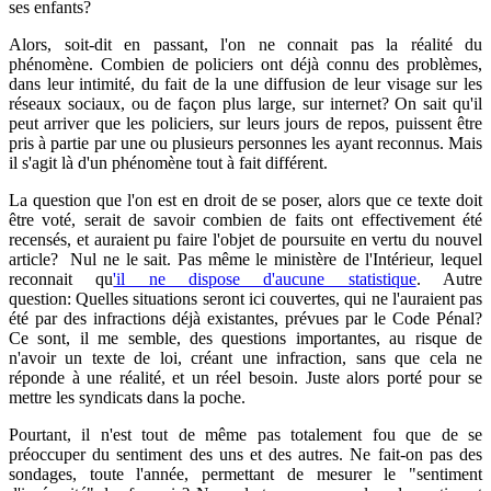
ses enfants?
Alors, soit-dit en passant, l'on ne connait pas la réalité du
phénomène. Combien de policiers ont déjà connu des problèmes,
dans leur intimité, du fait de la une diffusion de leur visage sur les
réseaux sociaux, ou de façon plus large, sur internet? On sait qu'il
peut arriver que les policiers, sur leurs jours de repos, puissent être
pris à partie par une ou plusieurs personnes les ayant reconnus. Mais
il s'agit là d'un phénomène tout à fait différent.
La question que l'on est en droit de se poser, alors que ce texte doit
être voté, serait de savoir combien de faits ont effectivement été
recensés, et auraient pu faire l'objet de poursuite en vertu du nouvel
article? Nul ne le sait. Pas même le ministère de l'Intérieur, lequel
reconnait qu
'il ne dispose d'aucune statistique
. Autre
question: Quelles situations seront ici couvertes, qui ne l'auraient pas
été par des infractions déjà existantes, prévues par le Code Pénal?
Ce sont, il me semble, des questions importantes, au risque de
n'avoir un texte de loi, créant une infraction, sans que cela ne
réponde à une réalité, et un réel besoin. Juste alors porté pour se
mettre les syndicats dans la poche.
Pourtant, il n'est tout de même pas totalement fou que de se
préoccuper du sentiment des uns et des autres. Ne fait-on pas des
sondages, toute l'année, permettant de mesurer le "sentiment