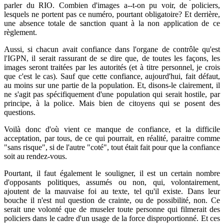
parler du RIO. Combien d'images a--t-on pu voir, de policiers,
lesquels ne portent pas ce numéro, pourtant obligatoire? Et derrière,
une absence totale de sanction quant à la non application de ce
règlement.
Aussi, si chacun avait confiance dans l'organe de contrôle qu'est
l'IGPN, il serait rassurant de se dire que, de toutes les façons, les
images seront traitées par les autorités (et à titre personnel, je crois
que c'est le cas). Sauf que cette confiance, aujourd'hui, fait défaut,
au moins sur une partie de la population. Et, disons-le clairement, il
ne s'agit pas spécifiquement d'une population qui serait hostile, par
principe, à la police. Mais bien de citoyens qui se posent des
questions.
Voilà donc d'où vient ce manque de confiance, et la difficile
acceptation, par tous, de ce qui pourrait, en réalité, paraitre comme
"sans risque", si de l'autre "coté", tout était fait pour que la confiance
soit au rendez-vous.
Pourtant, il faut également le souligner, il est un certain nombre
d'opposants politiques, assumés ou non, qui, volontairement,
ajoutent de la mauvaise foi au texte, tel qu'il existe. Dans leur
bouche il n'est nul question de crainte, ou de possibilité, non. Ce
serait une volonté que de museler toute personne qui filmerait des
policiers dans le cadre d'un usage de la force disproportionné. Et ces