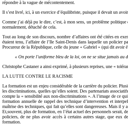
répondre à la vague de mécontentement.
Il s’est livré, ici, à un exercice d’équilibriste, puisque il devait un a
Comme j’ai déjà pu le dire, c’est, à mon sens, un problème politique qu
normalement, détaché de cela.
Tout au long de son discours, nombre d’affaires ont été citées en exe
étaient tenu, l’affaire de l’Ile Saint-Denis dans laquelle un policier
Procureur de la République, celle du jeune « Gabriel » (qui dit avoir é
« On porte l’uniforme bleu de la loi, on ne se situe jamais au de
Christophe Castaner a ainsi exprimé, à plusieurs reprises, une « toléra
LA LUTTE CONTRE LE RACISME
La formation est un enjeu considérable de la carrière du policier. Plusi
les discriminations, quelles qu’elles soient. Des partenariats associa
compte la « sensibilité aux non-discriminations ». A l’image de ce qui s
formation annuelle de rappel des technique d’intervention et interpell
maîtrise des techniques, qui fait qu’elles sont dangereuses. Mais il y 
Et,souvent, plus de formation, en l’état actuel des personnels serait, de
policiers, de ne plus avoir accès à certains autres stage, que eux 
formation.