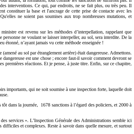
 Pour autant, la formation, tout comme les sanctions ne suffiront pas. Il
des interventions. Ce qui, par endroits, ne se fait plus, ou très peu. Il
vent constituer la base et l'ancrage de cette prise de contacte avec les
é. Qu'elles ne soient pas soumises aux trop nombreuses mutations, et
 ministre est revenu sur les méthodes d’interpellation, rappelant que
personne ne voulant se laisser interpeller, au sol, sera interdite. De la
peu étonné, n’ayant jamais vu cette méthode enseignée !
de (amené au sol par étranglement arrière) était dangereuse. Admettons.
e dangereuse est une chose ; encore faut-il savoir comment devront se
les premières réactions. Et je pense, à juste titre. Enfin, sur ce chapitre,
oirs importants, qui ne soit soumise à une inspection forte, laquelle doit
ause.
s tôt dans la journée, 1678 sanctions à l’égard des policiers, et 2000 à
 des services ». L’Inspection Générale des Administrations semble ici
 difficiles et complexes. Reste à savoir dans quelle mesure, et surtout