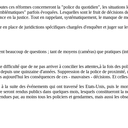
toutes ces réformes concerneront la "police du quotidien", les situations 
blématiques" parfois évoquées. Lesquelles sont le fruit de décisions de
iance en la justice. Tout en rappelant, systématiquement, le manque de m
mise en place de juridictions spécifiques chargées d'enquêter et juger sur
sent beaucoup de questions ; tant de moyens (caméras) que pratiques (inte
e difficulté que de ne pas arriver à concilier les attentes,à la fois des po
s depuis une quinzaine d'années. Suppression de la police de proximité, m
 aujourd'hui les conséquences de ces - mauvaises - décisions. Et celles-
à la suite des événements qui ont traversé les Etats-Unis, puis le monde
e seront rendus publics dans quelques mois, lesquels constitueront la nou
endues par, au moins tous les policiers et gendarmes, mais aussi les obs