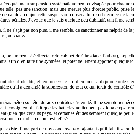
re a évoqué une « suspension systématiquement envisagée pour chaque soup
t que telle, pas une sanction, mais une mesure plus d’ordre public, prise 
tre demande à ce que cette suspension conservatoire soit décidée de faç
dures pénales. J’avoue que je suis quelque peu dubitatif, tant il me semb
me, il ne s'agit pas non plus, il me semble, de sanctionner au mépris de 
re judiciaire.
, notamment, été directeur de cabinet de Christiane Taubira), laquelle
ts, afin d’en faire une synthèse, et potentiellement apporter quelque id
trôles d’identité, et leur nécessité. Tout en précisant qu’une note s’en 
ère qu’il a demandé la suppression de tout ce qui ferait du contrôle d’i
améras piéton soit étendu aux contrôles d’identité. Il me semble ici néc
nt témoignent du fait que les batteries ne tiennent pas longtemps, rendan
cluent (bien que certains pays, et certaines études semblent quelque pe
sonnel, ce qui, à ce jour, est refusé.
qui existe d’une part de nos concitoyens », ajoutant qu’il fallait selon l