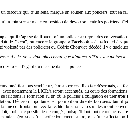
voir un discours qui, d’un sens, marque un soutien aux policiers, tout en fa
’un ministre se mette en position de devoir soutenir les policiers. Cela 
mple, qu’il s'agisse de Rouen, où un policier a surpris des conversati
 parlait de "bicot", ou encore le groupe « Facebook » dans lequel des pro
té violenté par des policiers) ou Cédric Chouviat, décédé il y a quelques
ssus d’elle, on se doit, plus encore que d’autres, d’être exemplaires ».
nce zéro » à l’égard du racisme dans la police.
eurs modifications semblent y être apportées. Il existe désormais, en for
tifs, avec notamment la LICRA seront accentués, au cours des formations i
e fait dans la formation au tir, où le policier a obligation de tirer troi
ation. Décision importante, et, pourrait-on dire de bon sens, tant il p
a là une confrontation avec la réalité du terrain. Les unités n’ont souve
 fait, moins de possibilité de congés, puisqu’il faut tout de même assurer 
demandent (en vue d’un perfectionnement autre, ou d’une affectation 