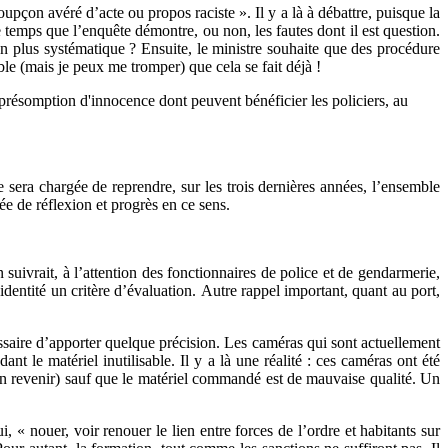
çon avéré d’acte ou propos raciste ». Il y a là à débattre, puisque la
le temps que l’enquête démontre, ou non, les fautes dont il est question.
on plus systématique ? Ensuite, le ministre souhaite que des procédure
le (mais je peux me tromper) que cela se fait déjà !
la présomption d'innocence dont peuvent bénéficier les policiers, au
 sera chargée de reprendre, sur les trois dernières années, l’ensemble
ée de réflexion et progrès en ce sens.
suivrait, à l’attention des fonctionnaires de police et de gendarmerie,
dentité un critère d’évaluation. Autre rappel important, quant au port,
essaire d’apporter quelque précision. Les caméras qui sont actuellement
t le matériel inutilisable. Il y a là une réalité : ces caméras ont été
u en revenir) sauf que le matériel commandé est de mauvaise qualité. Un
ui, « nouer, voir renouer le lien entre forces de l’ordre et habitants sur