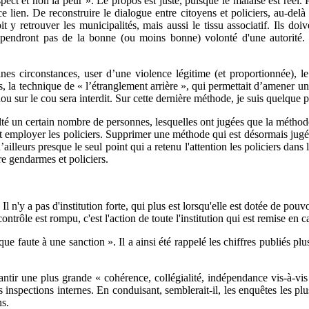
spect et non la peur ». Le propos est juste, puisque le malaise est réel.
e lien. De reconstruire le dialogue entre citoyens et policiers, au-delà 
t y retrouver les municipalités, mais aussi le tissu associatif. Ils doi
i ne dépendront pas de la bonne (ou moins bonne) volonté d'une autorit
es circonstances, user d’une violence légitime (et proportionnée), le
, la technique de « l’étranglement arrière », qui permettait d’amener une 
sur le cou sera interdit. Sur cette dernière méthode, je suis quelque 
sulté un certain nombre de personnes, lesquelles ont jugées que la métho
nt employer les policiers. Supprimer une méthode qui est désormais jugé
’ailleurs presque le seul point qui a retenu l'attention les policiers dans 
re gendarmes et policiers.
l n'y a pas d'institution forte, qui plus est lorsqu'elle est dotée de pouv
ntrôle est rompu, c'est l'action de toute l'institution qui est remise en c
 faute à une sanction ». Il a ainsi été rappelé les chiffres publiés plu
ntir une plus grande « cohérence, collégialité, indépendance vis-à-vis
nspections internes. En conduisant, semblerait-il, les enquêtes les plus
ns.