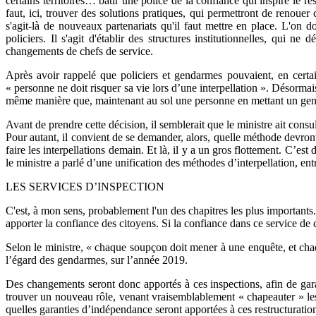
certains territoires… bâtir une police de la confiance qui inspire le re
faut, ici, trouver des solutions pratiques, qui permettront de renouer c
s'agit-là de nouveaux partenariats qu'il faut mettre en place. L'on doi
policiers. Il s'agit d'établir des structures institutionnelles, qu
changements de chefs de service.
Après avoir rappelé que policiers et gendarmes pouvaient, en certain
« personne ne doit risquer sa vie lors d’une interpellation ». Désormais
même manière que, maintenant au sol une personne en mettant un genou 
Avant de prendre cette décision, il semblerait que le ministre ait con
Pour autant, il convient de se demander, alors, quelle méthode devro
faire les interpellations demain. Et là, il y a un gros flottement. C’est d
le ministre a parlé d’une unification des méthodes d’interpellation, ent
LES SERVICES D’INSPECTION
C'est, à mon sens, probablement l'un des chapitres les plus importants. I
apporter la confiance des citoyens. Si la confiance dans ce service de co
Selon le ministre, « chaque soupçon doit mener à une enquête, et chaque
l’égard des gendarmes, sur l’année 2019.
Des changements seront donc apportés à ces inspections, afin de gara
trouver un nouveau rôle, venant vraisemblablement « chapeauter » les i
quelles garanties d’indépendance seront apportées à ces restructuratio