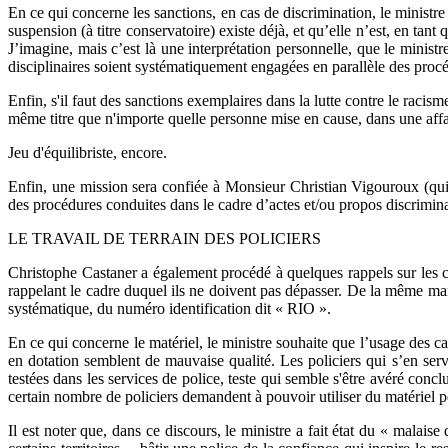
En ce qui concerne les sanctions, en cas de discrimination, le minist
suspension (à titre conservatoire) existe déjà, et qu’elle n’est, en tan
J’imagine, mais c’est là une interprétation personnelle, que le minis
disciplinaires soient systématiquement engagées en parallèle des procé
Enfin, s'il faut des sanctions exemplaires dans la lutte contre le racis
même titre que n'importe quelle personne mise en cause, dans une affai
Jeu d'équilibriste, encore.
Enfin, une mission sera confiée à Monsieur Christian Vigouroux (qui a
des procédures conduites dans le cadre d’actes et/ou propos discriminan
LE TRAVAIL DE TERRAIN DES POLICIERS
Christophe Castaner a également procédé à quelques rappels sur les con
rappelant le cadre duquel ils ne doivent pas dépasser. De la même mani
systématique, du numéro identification dit « RIO ».
En ce qui concerne le matériel, le ministre souhaite que l’usage des c
en dotation semblent de mauvaise qualité. Les policiers qui s’en serve
testées dans les services de police, teste qui semble s'être avéré con
certain nombre de policiers demandent à pouvoir utiliser du matériel per
Il est noter que, dans ce discours, le ministre a fait état du « malaise 