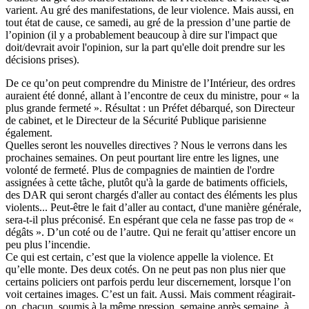
varient. Au gré des manifestations, de leur violence. Mais aussi, en
tout état de cause, ce samedi, au gré de la pression d’une partie de
l’opinion (il y a probablement beaucoup à dire sur l'impact que
doit/devrait avoir l'opinion, sur la part qu'elle doit prendre sur les
décisions prises).
De ce qu’on peut comprendre du Ministre de l’Intérieur, des ordres
auraient été donné, allant à l’encontre de ceux du ministre, pour « la
plus grande fermeté ». Résultat : un Préfet débarqué, son Directeur
de cabinet, et le Directeur de la Sécurité Publique parisienne
également.
Quelles seront les nouvelles directives ? Nous le verrons dans les
prochaines semaines. On peut pourtant lire entre les lignes, une
volonté de fermeté. Plus de compagnies de maintien de l'ordre
assignées à cette tâche, plutôt qu'à la garde de batiments officiels,
des DAR qui seront chargés d'aller au contact des éléments les plus
violents... Peut-être le fait d’aller au contact, d'une manière générale,
sera-t-il plus préconisé. En espérant que cela ne fasse pas trop de «
dégâts ». D’un coté ou de l’autre. Qui ne ferait qu’attiser encore un
peu plus l’incendie.
Ce qui est certain, c’est que la violence appelle la violence. Et
qu’elle monte. Des deux cotés. On ne peut pas non plus nier que
certains policiers ont parfois perdu leur discernement, lorsque l’on
voit certaines images. C’est un fait. Aussi. Mais comment réagirait-
on, chacun, soumis à la même pression, semaine après semaine, à