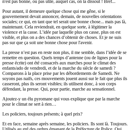
n'est pas bonne, ou pas utile, auquel cas, on la dissout ! Bref...
Pour autant, il demeure quelque chose qui me gêne, si le
gouvernement devait annoncer, demain, de nouvelles orientations
sociales; ce qui, en tant que tel serait une bonne chose... mais pas là,
maintenant. Cela reviendrait, en quelque sorte, à légitimer la
violence et la casse. L’idée par laquelle plus on casse, plus on est
visible, et plus on a des chances d’obtenir de choses. Et je ne suis
pas sur que ça soit une bonne chose pour l'avenir.
La presse n’est pas en reste non plus, il me semble, dans l’idée de se
remettre en question. Quels temps d’antenne (ou de lignes pour la
presse écrite) ont été consacrés aux marches pour le climat des
enfants/ado de vendredi, et de la marche du siècle de samedi ?
Comparons à la place prise par les débordements de Samedi. Ne
soyons pas naifs, ces mouvements jouent aussi sur le fait que plus ils
casseront, plus ils seront visibles; ils utilisent donc, à son corps
défendant, la presse. Qui, pour partie, marche au sensationnel.
Ajoutez-y un élu pyromane qui vous explique que par la marche
pour le climat ne sert à rien…
Les policiers, toujours présents; à quel prix?
Et en face, semaine après semaine, les policiers. Ils sont là. Toujours.
Utilisés au gré des ordres émanant de la Préfecture de Police. Qui