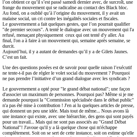
l’on obtient ce qu’il s’est passé samedi dernier avec, de surcroît, une
frange du mouvement qui se radicalise au contact des Black bloc.
Au fond, on a oublié qu’à l’origine du mouvement, il y avait un
malaise social, un cri contre les inégalités sociales et fiscales.
Le gouvernement a fait quelques gestes, que l’on pourrait qualifier
"de premier secours". A tenté le dialogue avec un mouvement qui l'a
refusé, menaçant physiquement ceux qui ont tenté d'y aller. Au
final, l'on a à faire à un mouvement qui, semaine après semaine, se
durcit.
Aujourd’hui, il y a autant de demandes qu’il y a de Gilets Jaunes.
C’est un fait.
Une des questions posées est de savoir pour quelle raison l’exécutif
ne tente-t-il pas de régler le volet social du mouvement ? Pourquoi
ne pas prendre l’initiative d’un grand dialogue avec les syndicats ?
Le gouvernement a opté pour "le grand débat national"; une façon
d'associer un maximum de personnes. Pourquoi pas? Même si je me
demande pourquoi la "Commission spécialisée dans le débat public"
n'a pas été mise à contribution ! J'en ai lu quelques articles de presse,
qui donnent un peu une idée. Mais tout de même... Nous avons là
une instance qui existe, avec une hiérarchie, des gens qui sont payés
pour un travail... Mais qui ne sont pas associés au "Grand Débat
National"! J'avoue qu'il y a là quelque chose qui m'échappe
complètement. Soit on se sert de cette instance, soit on estime qu'elle