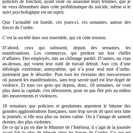
policiers de fonction, ayant violé ou assassiné leurs femmes, que je
ne veux dénombrer dans cette problématique du suicide, même si le
suivi psychologique est un sujet).
Que l’actualité est lourde, ces jours-ci, ces semaines, autour des
forces de l’ordre.
C’est la société dans son ensemble, qui vit cette tension.
D’abord, ceux qui subissent, depuis des semaines, les
manifestations. Les commerces, qui perdent sur leur chiffre
d’affaires. Des employés, mis au chômage partiel. D’autres, un cran
au-dessus, qui voient leur outil de travail détruit. Aux cris d’une
idéologie extrémiste, antisystème, qui n’a pour seul mot d’ordre,
justement que le désordre. Puis tous les riverains des rues/avenues
où passent les manifestations, sans trop savoir quel est leur degré de
violence. Et tous ces gens qui depuis, donc, 18 semaines, ne vont
plus dans la capitale, s'en détournent, pour ne pas être pris au milieu
des mouvements et violences.
18 semaines que policiers et gendarmes arpentent le bitume des
grandes agglomérations françaises, sans trop savoir de quoi sera faite
la journée, si elle sera plus ou moins calme. Ou à l’image de samedi
dernier, des plus violentes.
De ce qu’a pu en dire le Ministre de l’Intérieur, il s’agit de la journée
ayant fait le plus de blessés chez les forces de l’ordre. Ce qui est