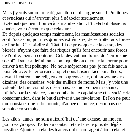
tous les niveaux.
Mais j’y vois surtout une dégradation du dialogue social. Politiques
et syndicats qui n’arrivent plus à négocier sereinement.
Systématiquement, l’on va à la manifestation. Et cela fait plusieurs
années, voir décennies que cela dure.
Et, depuis quelques temps maintenant, les manifestations sociales
sont l’occasion, pour les groupes extrémistes, de se frotter aux forces
de l’ordre. C’est-à-dire à l’Etat. Et de provoquer de la casse, des
blessés, n'ayant que faire des risques qu'ils font encourir aux forces
de l'ordre, bien au contraire. Cela devient une forme de "terrorisme
social". Dans sa définition selon laquelle on cherche la terreur pour
arriver à un but politique. Ne nous méprenons pas, je ne fais aucun
parallèle avec le terrorisme auquel nous faisons face par ailleurs,
devant l’extrémisme religieux ou suprémaciste, qui provoque des
dizaines, des centaines, voir des milliers de morts. Mais j'y vois une
volonté de faire craindre, désormais, les mouvements sociaux,
infiltrés par la violence, pour combattre le capitalisme et la société de
consommation, dans le but d'arriver à une révolution. Et l'on ne peut
que constater que le ton monte, d'année en année, désormais de
semaine en semaine.
Les gilets jaunes, ne sont aujourd’hui qu’une excuse, un moyen,
pour ces groupes, d’aller au contact, et de faire le plus de dégâts
possible. Ajoutez à cela des leaders qui encouragent à tout cela, et