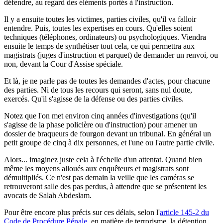
défendre, au regard des éléments portés à l'instruction.
Il y a ensuite toutes les victimes, parties civiles, qu'il va falloir
entendre. Puis, toutes les expertises en cours. Qu'elles soient
techniques (téléphones, ordinateurs) ou psychologiques. Viendra
ensuite le temps de synthétiser tout cela, ce qui permettra aux
magistrats (juges d'instruction et parquet) de demander un renvoi, ou
non, devant la Cour d'Assise spéciale.
Et là, je ne parle pas de toutes les demandes d'actes, pour chacune
des parties. Ni de tous les recours qui seront, sans nul doute,
exercés. Qu'il s'agisse de la défense ou des parties civiles.
Notez que l'on met environ cinq années d'investigations (qu'il
s'agisse de la phase policière ou d'instruction) pour amener un
dossier de braqueurs de fourgon devant un tribunal. En général un
petit groupe de cinq à dix personnes, et l'une ou l'autre partie civile.
Alors... imaginez juste cela à l'échelle d'un attentat. Quand bien
même les moyens alloués aux enquêteurs et magistrats sont
démultipliés. Ce n'est pas demain la veille que les caméras se
retrouveront salle des pas perdus, à attendre que se présentent les
avocats de Salah Abdeslam.
Pour être encore plus précis sur ces délais, selon l'
article 145-2 du
Code de Procédure Pénale
, en matière de terrorisme, la détention