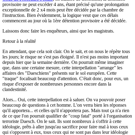
provisoire ne peut excéder 4 ans, étant précisé qu'une prolongation
exceptionnelle de 2 x4 mois peut être décidée par la chambre de
l'instruction. Bien évidemment, la logique veut que ces délais
commencent au jour où la 1ère détention provisoire a été décidée.
Laissons donc faire les enquêteurs, ainsi que les magistrats.
Retour à la réalité
En attendant, que cela soit clair. On le sait, et on nous le répète tous
les jours; le risque ne s'est pas éloigné. Il n'est pas moins important
depuis hier que la semaine dernière. On pourrait même imaginer
que, dans une certaine mesure, cette interpellation "arrange" les
affaires des "Daeschiens" présents sur le sol européen. Cette
"traque" focalisait beaucoup d'attention. C'était donc, pour eux, un
risque d'exposer de nombreuses personnes encore dans la
clandestinité.
Alors... Oui, cette interpellation est à saluer. On va pouvoir poser
beaucoup de questions à cet homme. L'on verra bien les réponses
qu'il apportera... et celles qu'il n'apportera pas. Mais tout ça n'a rien
de ce que l'on pourrait qualifier de "coup fatal" porté à l'organisation
terroriste Daesch. On le sait. Ils sont nombreux à s'offrir à cette
idéologie, prêts à aller jusqu'au sacrifice pour faire mal à tous ceux
qui s'opposent à eux, tous ceux qui ne sont pas dans leur idéologie