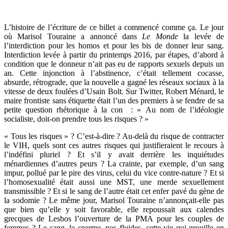
L’histoire de l’écriture de ce billet a commencé comme ça. Le jour
où Marisol Touraine a annoncé dans
Le Monde
la levée de
l’interdiction pour les homos et pour les bis de donner leur sang.
Interdiction levée à partir du printemps 2016, par étapes, d’abord à
condition que le donneur n’ait pas eu de rapports sexuels depuis un
an. Cette injonction à l’abstinence, c’était tellement cocasse,
absurde, rétrograde, que la nouvelle a gagné les réseaux sociaux à la
vitesse de deux foulées d’Usain Bolt. Sur Twitter, Robert Ménard, le
maire frontiste sans étiquette était l’un des premiers à se fendre de sa
petite question rhétorique à la con : « Au nom de l’idéologie
socialiste, doit-on prendre tous les risques ? »
« Tous les risques » ? C’est-à-dire ? Au-delà du risque de contracter
le VIH, quels sont ces autres risques qui justifieraient le recours à
l’indéfini pluriel ? Et s’il y avait derrière les inquiétudes
ménardiennes d’autres peurs ? La crainte, par exemple, d’un sang
impur, pollué par le pire des virus, celui du vice contre-nature ? Et si
l’homosexualité était aussi une MST, une merde sexuellement
transmissible ? Et si le sang de l’autre était cet enfer pavé du gène de
la sodomie ? Le même jour, Marisol Touraine n’annonçait-elle pas
que bien qu’elle y soit favorable, elle repoussait aux calendes
grecques de Lesbos l’ouverture de la PMA pour les couples de
femmes ? Le sang, le sperme, nos fluides, cette vie qui grouille en