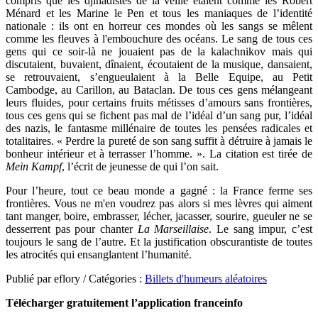
compris que les djihadistes de la veille étaient comme les Robert
Ménard et les Marine le Pen et tous les maniaques de l’identité
nationale : ils ont en horreur ces mondes où les sangs se mêlent
comme les fleuves à l'embouchure des océans. Le sang de tous ces
gens qui ce soir-là ne jouaient pas de la kalachnikov mais qui
discutaient, buvaient, dînaient, écoutaient de la musique, dansaient,
se retrouvaient, s’engueulaient à la Belle Equipe, au Petit
Cambodge, au Carillon, au Bataclan. De tous ces gens mélangeant
leurs fluides, pour certains fruits métisses d’amours sans frontières,
tous ces gens qui se fichent pas mal de l’idéal d’un sang pur, l’idéal
des nazis, le fantasme millénaire de toutes les pensées radicales et
totalitaires. « Perdre la pureté de son sang suffit à détruire à jamais le
bonheur intérieur et à terrasser l’homme. ». La citation est tirée de
Mein Kampf
, l’écrit de jeunesse de qui l’on sait.
Pour l’heure, tout ce beau monde a gagné : la France ferme ses
frontières. Vous ne m'en voudrez pas alors si mes lèvres qui aiment
tant manger, boire, embrasser, lécher, jacasser, sourire, gueuler ne se
desserrent pas pour chanter
La Marseillaise
. Le sang impur, c’est
toujours le sang de l’autre. Et la justification obscurantiste de toutes
les atrocités qui ensanglantent l’humanité.
Publié par eflory / Catégories :
Billets d'humeurs aléatoires
Télécharger gratuitement l’application franceinfo