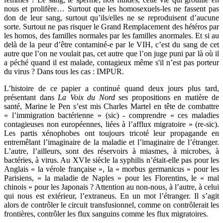
nous et prolifère… Surtout que les homosexuels-les ne fassent pas
don de leur sang, surtout qu’ils/elles ne se reproduisent d’aucune
sorte. Surtout ne pas risquer le Grand Remplacement des hétéros par
les homos, des familles normales par les familles anormales. Et si au
delà de la peur d’être contaminé-e par le VIH, c’est du sang de cet
autre que l’on ne voulait pas, cet autre que l’on juge puni par là où il
a péché quand il est malade, contagieux même s'il n’est pas porteur
du virus ? Dans tous les cas : IMPUR.
L’histoire de ce papier a continué quand deux jours plus tard,
présentant dans
La Voix du Nord
ses propositions en matière de
santé, Marine le Pen s’est mis Charles Martel en tête de combattre
« l’immigration bactérienne » (sic) - comprendre « ces maladies
contagieuses non européennes, liées à l’afflux migratoire » (re-sic).
Les partis xénophobes ont toujours tricoté leur propagande en
entremêlant l’imaginaire de la maladie et l’imaginaire de l’étranger.
L’autre, l’ailleurs, sont des réservoirs à miasmes, à microbes, à
bactéries, à virus. Au XVIe siècle la syphilis n’était-elle pas pour les
Anglais « la vérole française », la « morbus germanicus » pour les
Parisiens, « la maladie de Naples » pour les Florentins, le « mal
chinois » pour les Japonais ? Attention au non-nous, à l’autre, à celui
qui nous est extérieur, l’extraneus. En un mot l’étranger. Il s’agit
alors de contrôler le circuit transfusionnel, comme on contrôlerait les
frontières, contrôler les flux sanguins comme les flux migratoires.