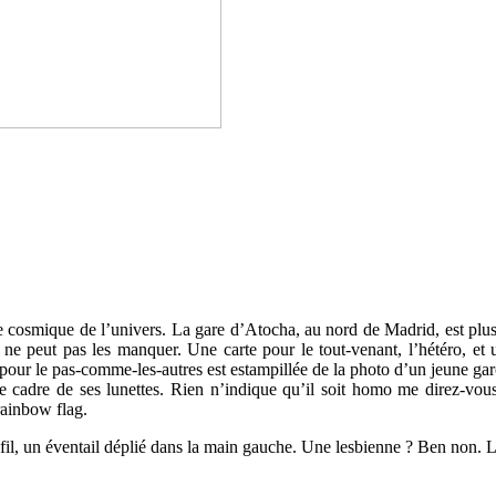
tre cosmique de l’univers. La gare d’Atocha, au nord de Madrid, est plu
 On ne peut pas les manquer. Une carte pour le tout-venant, l’hétéro, 
e pour le pas-comme-les-autres est estampillée de la photo d’un jeune ga
le cadre de ses lunettes. Rien n’indique qu’il soit homo me direz-vous
rainbow flag.
ofil, un éventail déplié dans la main gauche. Une lesbienne ? Ben non. L