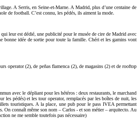
illage. A Serris, en Seine-et-Marne. A Madrid, plus d’une centaine de
ole de football. C’est connu, les pédés, ils aiment la mode.
e qui leur est dédié, une publicité pour le musée de cire de Madrid avec
ne bonne idée de sortie pour toute la famille. Chéri et les gamins vont
ours operator (2), de peñas flamenca (2), de magasins (2) et de rooftop
ommun avec le dépliant pour les hétéros : deux restaurants, le marchand
r les pédés) et les tour operator, remplacés par les boîtes de nuit, les
billets touristiques. A la place, une pub pour le pass IVEA permettant
tes. On connaît même son nom – Carlos - et son métier – arquitecto. Au
uction ne me semble toutefois pas nécessaire)