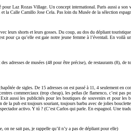
é pour Laz Rozas Village. Un concept international. Paris aussi a son v
 et la Calle Camillo Jose Cela. Pas loin du Musée de la sélection espagn
avec leurs shorts et leurs gosses. Du coup, au dos du dépliant touristiqu
est pour ça qu’elle est gaie notre jeune femme à l’éventail. En voilà u
des adresses de musées (48 pour être précise), de restaurants (8), de t
 chapôtée de sigles. De 15 adresses on est passé à 11, 4 seulement en c
 centres commerciaux (trop cheap), les peñas (le flamenco, c’est pas pou
 Exit aussi les publicités pour les boutiques de souvenirs et pour les 
n de la pub est toujours souriant, toujours barbu avec de jolies bouclet
spectador activo. Y tú ? (C’est Carlos qui parle. En espagnol. Une trad
, on ne sait pas, je rappelle qu’il n’y a pas de dépliant pour elle)