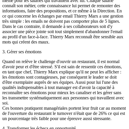
même pour les salariés qui travaillent avec lui. Chaque salarié
connaît son métier, cette connaissance lui permet de remonter des
informations, faire des propositions, et ce même à la Direction. En
ce qui concerne les échanges par email Thierry Marx a une gestion
très simple : les emails ne doivent pas comporter plus de 5 lignes.
Dans le cas contraire, il demande à ses collaborateurs soit d'y
associer une pièce jointe soit tout simplement d'abandonner l'email
au profil d'un face-à-face. Thierry Marx reconnaît être sensible aux
mots qui créent des maux.
3. Gérer ses émotions
Quand on relève le challenge d'ouvrir un restaurant, il est normal
d'avoir peur et d'être stressé. S'il est sain de ressentir ces émotions,
en tant que chef, Thierry Marx explique qu'il ne peut les afficher :
les émotions sont contagieuses, par conséquent le leader se doit
d'être exemplaire auprès de ses équipes. Aussi pour lui l'une des
qualités indispensables à tout manager est d'avoir la capacité à
reconnaître ses émotions pour mieux les canaliser et les gérer sans
les transmettre systématiquement aux personnes qui travaillent avec
soi.
Ces bonnes pratiquent managériales portent leur fruit car au moment
de l'ouverture du restaurant le turnover n'était que de 26% ce qui est
un pourcentage très faible pour une épreuve aussi stressante.
4. Transformer les échecs en opportunité