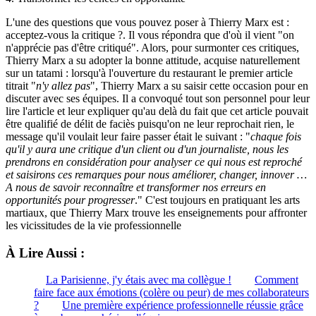
L'une des questions que vous pouvez poser à Thierry Marx est :
acceptez-vous la critique ?. Il vous répondra que d'où il vient "on
n'apprécie pas d'être critiqué". Alors, pour surmonter ces critiques,
Thierry Marx a su adopter la bonne attitude, acquise naturellement
sur un tatami : lorsqu'à l'ouverture du restaurant le premier article
titrait "
n'y allez pas
", Thierry Marx a su saisir cette occasion pour en
discuter avec ses équipes. Il a convoqué tout son personnel pour leur
lire l'article et leur expliquer qu'au delà du fait que cet article pouvait
être qualifié de délit de faciès puisqu'on ne leur reprochait rien, le
message qu'il voulait leur faire passer était le suivant : "
chaque fois
qu'il y aura une critique d'un client ou d'un journaliste, nous les
prendrons en considération pour analyser ce qui nous est reproché
et saisirons ces remarques pour nous améliorer, changer, innover …
A nous de savoir reconnaître et transformer nos erreurs en
opportunités pour progresser
." C'est toujours en pratiquant les arts
martiaux, que Thierry Marx trouve les enseignements pour affronter
les vicissitudes de la vie professionnelle
À Lire Aussi :
La Parisienne, j'y étais avec ma collègue !
Comment
faire face aux émotions (colère ou peur) de mes collaborateurs
?
Une première expérience professionnelle réussie grâce