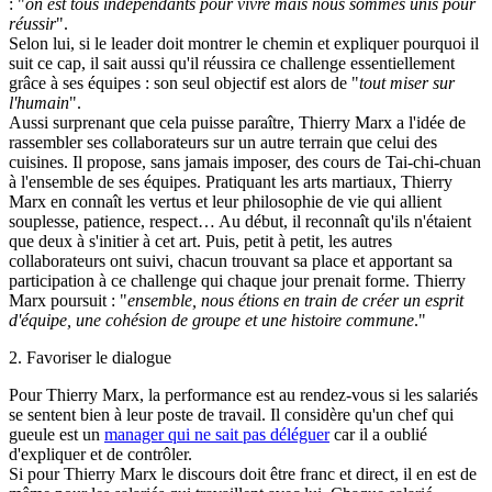
: "
on est tous indépendants pour vivre mais nous sommes unis pour
réussir
".
Selon lui, si le leader doit montrer le chemin et expliquer pourquoi il
suit ce cap, il sait aussi qu'il réussira ce challenge essentiellement
grâce à ses équipes : son seul objectif est alors de "
tout miser sur
l'humain
".
Aussi surprenant que cela puisse paraître, Thierry Marx a l'idée de
rassembler ses collaborateurs sur un autre terrain que celui des
cuisines. Il propose, sans jamais imposer, des cours de Tai-chi-chuan
à l'ensemble de ses équipes. Pratiquant les arts martiaux, Thierry
Marx en connaît les vertus et leur philosophie de vie qui allient
souplesse, patience, respect… Au début, il reconnaît qu'ils n'étaient
que deux à s'initier à cet art. Puis, petit à petit, les autres
collaborateurs ont suivi, chacun trouvant sa place et apportant sa
participation à ce challenge qui chaque jour prenait forme. Thierry
Marx poursuit : "
ensemble, nous étions en train de créer un esprit
d'équipe, une cohésion de groupe et une histoire commune
."
2. Favoriser le dialogue
Pour Thierry Marx, la performance est au rendez-vous si les salariés
se sentent bien à leur poste de travail. Il considère qu'un chef qui
gueule est un
manager qui ne sait pas déléguer
car il a oublié
d'expliquer et de contrôler.
Si pour Thierry Marx le discours doit être franc et direct, il en est de