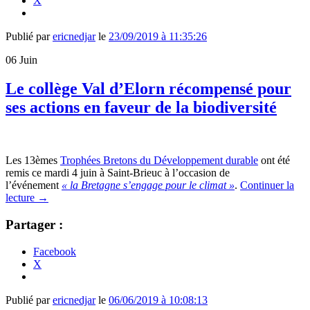
X
Publié par
ericnedjar
le
23/09/2019 à 11:35:26
06
Juin
Le collège Val d’Elorn récompensé pour
ses actions en faveur de la biodiversité
Les 13èmes
Trophées Bretons du Développement durable
ont été
remis ce mardi 4 juin à Saint-Brieuc à l’occasion de
l’événement
« la Bretagne s’engage pour le climat »
.
Continuer la
lecture
→
Partager :
Facebook
X
Publié par
ericnedjar
le
06/06/2019 à 10:08:13