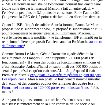
». Mais le nouveau ministre de l’économie pourrait finalement faire
tout le contraire car Emmanuel Macron a fait un autre calcul: «
j’enlève un peu plus de 3,1 points de cotisations. Et de l’autre côté,
j’augmente la CSG de 1,7 points» déclarait-il en décembre dernier.
Quant à l’ISF, l’impôt de solidarité sur la fortune, Bruno Le Maire
proposait de le supprimer : “Moi j’ai proposé la suppression de l’ISF
pour récompenser le risque” précisait-il. Emmanuel Macron, lui,
veut le garder mais le modifier: « je transforme l’ISF en impôt sur la
rente immobilière » proposait l’ancien candidat En Marche
au micro
de France inter
!
Comme Bruno Le Maire, Gérald Darmanin a jadis défendu la
mesure phare de François Fillon : supprimer 500 000 postes de
fonctionnaires! « Il y aura des postes de fonctionnaires en moins et
c’est nécessaire. Aujourd’hui si on supprimait ces 500 000 postes on
serait à peu près à ce qu’on était sous Alain Juppé quand il était
Premier Ministre »
expliquait l’ex-secrétaire général adjoint du parti
Les républicains
. Mais à son poste, le fraîchement nommé ministre
de l’action et des comptes publics devra freiner des quatre fers :
Emmanuel macron veut 120 000 postes en moins sur 5 ans
, 4 fois
moins !
Au rayon des points communs entre le président et ses deux
ministres: le renforcement de la lutte contre la fraude sociale ou