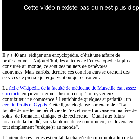
Il y a 40 ans, rédiger une encyclopédie, c’était une affaire de
professionnels. Aujourd’hui, les auteurs de l’encyclopédie la plus
consultée au monde,
ce sont des milliers de bénévoles
anonymes.
Mais parfois, derrière ces contributeurs se cachent des
services de presse qui enjolivent ou qui censurent.
La
fiche Wikipédia de la faculté de médecine de Marseille était assez
succincte
en janvier dernier. J
usqu’à ce qu’un mystérieux
contributeur ne commence à l’enrichir de quelques superlatifs : un
certain Protis et Gyptis
.
Cette ligne élogieuse par exemple : "
La
faculté de médecine bénéficie de l’excellence française en matière de
soins, de formation clinique et de recherche."
Quant aux futurs
locaux de la faculté, sous la plume de ce contributeur, ils devenaient
tout simplement "unique(s) au monde".
L'auteur de ces lignes est en fait la chargée de communication de la