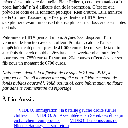
même de sa ministre de tutelle, Fleur Pellerin, cette nomination à “un
poste lambda” n’a d’ailleurs rien de la promotion. C’est ce que
prévoit le code de la fonction publique. Rien d’autre. Et la ministre
de la Culture d’assurer que l’ex-présidente de l’INA devra
s’expliquer devant un conseil de discipline sur le dossier de ses notes
de taxis.
Patronne de l’INA pendant un an, Agnès Saal disposait d’un
véhicule de fonction avec chauffeur. Pourtant, cale ne l’a pas
empêchée de dépenser près de 41.000 euros de courses de taxi, tous
aux frais du service public. 266 trajets les week-end et jours fériés
pour environ 7850 euros. Et surtout, 204 courses effectuées par son
fils pour un montant de 6700 euros.
Nota bene : depuis la diffusion de ce sujet le 21 mai 2015, le
parquet de Créteil a ouvert une enquête pour
"détournement de
fonds publics aggravé"
. Voilà pourquoi, cette information ne figure
pas dans le commentaire du reportage
.
À Lire Aussi :
VIDEO. Immigration : la bataille gauche-droite sur les
chiffres
VIDEO. A l'Assemblée et au Sénat, ces élus qui
embauchent leurs proches
VIDEO. Les omissions de
Nicolas Sarkozy sur son retour