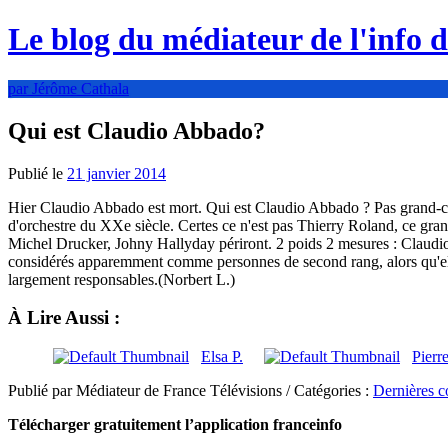
Le blog du médiateur de l'info 
par Jérôme Cathala
Qui est Claudio Abbado?
Publié le
21 janvier 2014
Hier Claudio Abbado est mort. Qui est Claudio Abbado ? Pas grand-cho
d'orchestre du XXe siècle. Certes ce n'est pas Thierry Roland, ce gra
Michel Drucker, Johny Hallyday périront. 2 poids 2 mesures : Claudio
considérés apparemment comme personnes de second rang, alors qu'elles
largement responsables.(Norbert L.)
À Lire Aussi :
Elsa P.
Pierr
Publié par Médiateur de France Télévisions / Catégories :
Dernières c
Télécharger gratuitement l’application franceinfo