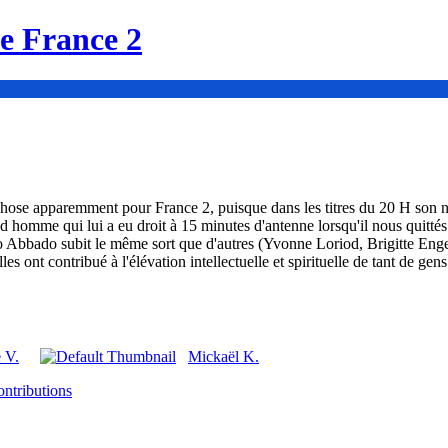
de France 2
se apparemment pour France 2, puisque dans les titres du 20 H son nom
nd homme qui lui a eu droit à 15 minutes d'antenne lorsqu'il nous quitté
 Abbado subit le même sort que d'autres (Yvonne Loriod, Brigitte Engere
 ont contribué à l'élévation intellectuelle et spirituelle de tant de g
e V.
Mickaël K.
ontributions