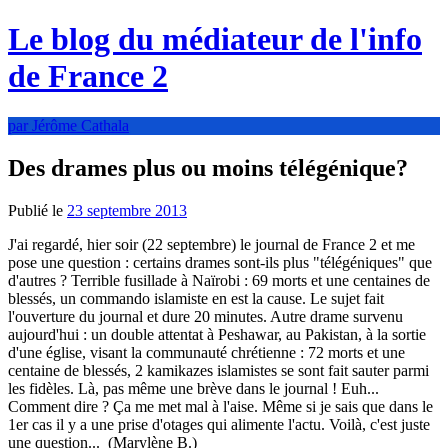
Le blog du médiateur de l'info
de France 2
par Jérôme Cathala
Des drames plus ou moins télégénique?
Publié le
23 septembre 2013
J'ai regardé, hier soir (22 septembre) le journal de France 2 et me
pose une question : certains drames sont-ils plus "télégéniques" que
d'autres ? Terrible fusillade à Naïrobi : 69 morts et une centaines de
blessés, un commando islamiste en est la cause. Le sujet fait
l'ouverture du journal et dure 20 minutes. Autre drame survenu
aujourd'hui : un double attentat à Peshawar, au Pakistan, à la sortie
d'une église, visant la communauté chrétienne : 72 morts et une
centaine de blessés, 2 kamikazes islamistes se sont fait sauter parmi
les fidèles. Là, pas même une brève dans le journal ! Euh...
Comment dire ? Ça me met mal à l'aise. Même si je sais que dans le
1er cas il y a une prise d'otages qui alimente l'actu. Voilà, c'est juste
une question... (Marylène B.)