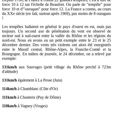
force 10 à 12 sur l'échelle de Beaufort. On parle de "
tempête
" pour
force 10 et d'"
ouragan
" pour force 12. La France a connu, au cours
du XXe siècle (en fait, surtout après 1969), pas moins de 8 ouragans
!
Les tempêtes ballaient en général le pays d'ouest en est, mais pas
toujours. Un second axe de pénétration du vent est observé de
secteur sud à sud-ouest entre la vallée du Rhône et les régions du
nord-est. Nous en avons eu un petit exemple entre le 23 et le 25
décembre dernier. Des vents très violents ont alors été enregistrés
entre le Massif central, Rhône-Alpes, la Franche-Comté et la
Bourgogne. En milieu de journée, le 24 décembre, on a relevé par
exemple:
131km/h
aux Sauvages (petit village du Rhône perché à 723m
d'altitude)
131km/h
également à La Pesse (Jura)
114km/h
à Chamblanc (Côte d'Or)
111km/h
à Chastreix (Puy de Dôme)
110km/h
à Vagney (Vosges)