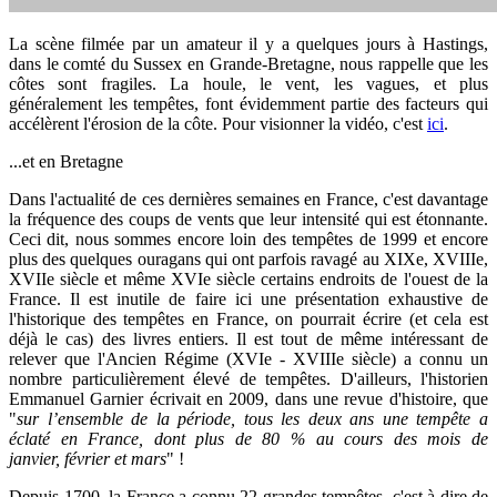
La scène filmée par un amateur il y a quelques jours à Hastings,
dans le comté du Sussex en Grande-Bretagne, nous rappelle que les
côtes sont fragiles. La houle, le vent, les vagues, et plus
généralement les tempêtes, font évidemment partie des facteurs qui
accélèrent l'érosion de la côte. Pour visionner la vidéo, c'est
ici
.
...et en Bretagne
Dans l'actualité de ces dernières semaines en France, c'est davantage
la fréquence des coups de vents que leur intensité qui est étonnante.
Ceci dit, nous sommes encore loin des tempêtes de 1999 et encore
plus des quelques ouragans qui ont parfois ravagé au XIXe, XVIIIe,
XVIIe siècle et même XVIe siècle certains endroits de l'ouest de la
France. Il est inutile de faire ici une présentation exhaustive de
l'historique des tempêtes en France, on pourrait écrire (et cela est
déjà le cas) des livres entiers. Il est tout de même intéressant de
relever que l'Ancien Régime (XVIe - XVIIIe siècle) a connu un
nombre particulièrement élevé de tempêtes. D'ailleurs, l'historien
Emmanuel Garnier écrivait en 2009, dans une revue d'histoire, que
"
sur l’ensemble de la période, tous les deux ans une tempête a
éclaté en France, dont plus de 80 % au cours des mois de
janvier, février et mars
" !
Depuis 1700, la France a connu 22 grandes tempêtes, c'est à dire de