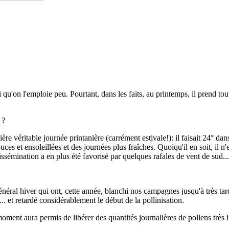
 qu'on l'emploie peu. Pourtant, dans les faits, au printemps, il prend to
 ?
ière véritable journée printanière (carrément estivale!): il faisait 24° 
es et ensoleillées et des journées plus fraîches. Quoiqu'il en soit, il n'
issémination a en plus été favorisé par quelques rafales de vent de sud...
u général hiver qui ont, cette année, blanchi nos campagnes jusqu'à très 
.. et retardé considérablement le début de la pollinisation.
oment aura permis de libérer des quantités journalières de pollens très i