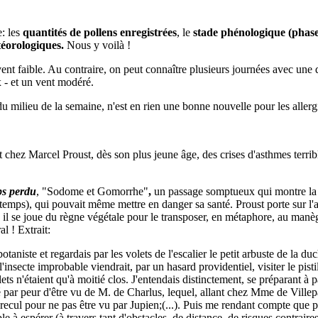
e: les
quantités de pollens enregistrées
, le
stade phénologique (phase
téorologiques.
Nous y voilà !
vent faible. Au contraire, on peut connaître plusieurs journées avec une
 - et un vent modéré.
du milieu de la semaine, n'est en rien une bonne nouvelle pour les allerg
 chez Marcel Proust, dès son plus jeune âge, des crises d'asthmes terribl
ps perdu
, "Sodome et Gomorrhe"
,
un passage
somptueux qui montre la f
ntemps), qui pouvait même mettre en danger sa santé. Proust porte sur l'a
rs, il se joue du règne végétale pour le transposer, en métaphore, au man
al ! Extrait:
aniste et regardais par les volets de l'escalier le petit arbuste de la du
l'insecte improbable viendrait, par un hasard providentiel, visiter le pist
lets n'étaient qu'à moitié clos. J'entendais distinctement, se préparant à
r peur d'être vu de M. de Charlus, lequel, allant chez Mme de Villeparisi
recul pour ne pas être vu par Jupien;(...). Puis me rendant compte que 
le à espérer (à travers tant d'obstacles, de distance, de risques contrair