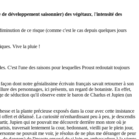
 de développement saisonnier) des végétaux
, l
'intensité des
 diminution de ce risque (comme c'est le cas depuis quelques jours
iques. Vive la pluie !
es. C'est l'une des raisons pour lesquelles Proust redoutait toujours
açon dont notre génialissime écrivain français savait retourner à son
llure des personnages, ici présents, un regard de botaniste. En effet,
ège de séduction qu'il observe entre le baron de Charlus et Jupien (un
chesse et la plante précieuse exposés dans la cour avec cette insistance
il offert et délaissé. La curiosité m'enhardissant peu à peu, je descendis
 partir, Jupien qui ne pouvait me découvrir derrière mon store où je
s, traversait lentement la cour, bedonnant, vieilli par le plein jour,
personne ne pouvait me voir, je résolus de ne plus me déranger de peur
es, de dangers) de l'insecte envoyé de si loin en ambassadeur à la vierge