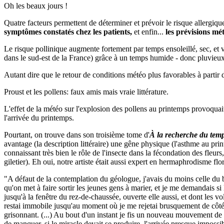
Oh les beaux jours !
Quatre facteurs permettent de déterminer et prévoir le risque allergiqu
symptômes constatés chez les patients,
et enfin...
les prévisions mé
Le risque pollinique augmente fortement par temps ensoleillé, sec, et 
dans le sud-est de la France) grâce à un temps humide - donc pluvieux
Autant dire que le retour de conditions météo plus favorables à partir 
Proust et les pollens: faux amis mais vraie littérature.
L'effet de la météo sur l'explosion des pollens au printemps provoquait
l'arrivée du printemps.
Pourtant, on trouve dans son troisième tome d'
À la recherche du tem
avantage (la description littéraire) une gêne physique (l'asthme au pri
connaissant très bien le rôle de l'insecte dans la fécondation des fleu
giletier). Eh oui, notre artiste était aussi expert en hermaphrodisme flor
"A défaut de la contemplation du géologue, j'avais du moins celle du bot
qu'on met à faire sortir les jeunes gens à marier, et je me demandais si 
jusqu'à la fenêtre du rez-de-chaussée, ouverte elle aussi, et dont les vo
restai immobile jusqu'au moment où je me rejetai brusquement de côté pa
grisonnant. (...) Au bout d'un instant je fis un nouveau mouvement de 
de manquer, si le miracle devait se produire, l'arrivée presque impossib