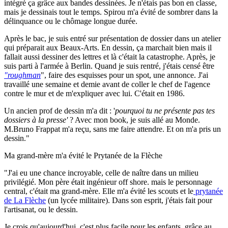
intégré ça grâce aux bandes dessinées. Je n'étais pas bon en classe,
mais je dessinais tout le temps. Spirou m'a évité de sombrer dans la
délinquance ou le chômage longue durée.
Après le bac, je suis entré sur présentation de dossier dans un atelier
qui préparait aux Beaux-Arts. En dessin, ça marchait bien mais il
fallait aussi dessiner des lettres et là c'était la catastrophe. Après, je
suis parti à l'armée à Berlin. Quand je suis rentré, j'étais censé être
"roughman
", faire des esquisses pour un spot, une annonce. J'ai
travaillé une semaine et demie avant de coller le chef de l'agence
contre le mur et de m'expliquer avec lui. C'était en 1986.
Un ancien prof de dessin m'a dit : '
pourquoi tu ne présente pas tes
dossiers à la presse'
? Avec mon book, je suis allé au Monde.
M.Bruno Frappat m'a reçu, sans me faire attendre. Et on m'a pris un
dessin."
Ma grand-mère m'a évité le Prytanée de la Flèche
"J'ai eu une chance incroyable, celle de naître dans un milieu
privilégié. Mon père était ingénieur off shore. mais le personnage
central, c'était ma grand-mère. Elle m'a évité les scouts et le
prytanée
de La Flèche
(un lycée militaire). Dans son esprit, j'étais fait pour
l'artisanat, ou le dessin.
Je crois qu'aujourd'hui, c'est plus facile pour les enfants, grâce au