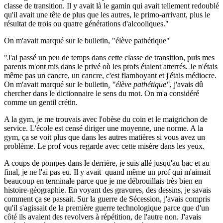
classe de transition. Il y avait là le gamin qui avait tellement redoublé
qu'il avait une tête de plus que les autres, le primo-arrivant, plus le
résultat de trois ou quatre générations d'alcooliques."
On m'avait marqué sur le bulletin, "élève pathétique"
"J'ai passé un peu de temps dans cette classe de transition, puis mes
parents m'ont mis dans le privé où les profs étaient atterrés. Je n'étais
même pas un cancre, un cancre, c'est flamboyant et j'étais médiocre.
On m'avait marqué sur le bulletin
, "élève pathétique"
, j'avais dû
chercher dans le dictionnaire le sens du mot. On m'a considéré
comme un gentil crétin.
A la gym, je me trouvais avec l'obèse du coin et le maigrichon de
service. L'école est censé diriger une moyenne, une norme. A la
gym, ça se voit plus que dans les autres matières si vous avez un
problème. Le prof vous regarde avec cette misère dans les yeux.
A coups de pompes dans le derrière, je suis allé jusqu'au bac et au
final, je ne l'ai pas eu. Il y avait quand même un prof qui m'aimait
beaucoup en terminale parce que je me débrouillais très bien en
histoire-géographie. En voyant des gravures, des dessins, je savais
comment ça se passait. Sur la guerre de Sécession, j'avais compris
qu'il s'agissait de la première guerre technologique parce que d'un
côté ils avaient des revolvers à répétition, de l'autre non. J'avais