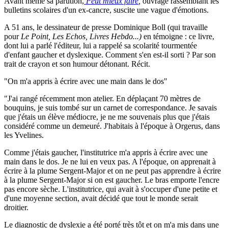
Avant même sa parution,
Peut mieux faire
,
ouvrage rassemblant les
bulletins scolaires d'un ex-cancre, suscite une vague d'émotions.
A 51 ans, le dessinateur de presse Dominique Boll (qui travaille
pour
Le Point, Les Echos, Livres Hebdo...)
en témoigne : ce livre,
dont lui a parlé l'éditeur, lui a rappelé sa scolarité tourmentée
d'enfant gaucher et dyslexique. Comment s'en est-il sorti ? Par son
trait de crayon et son humour détonant. Récit.
"On m'a appris à écrire avec une main dans le dos"
"J'ai rangé récemment mon atelier. En déplaçant 70 mètres de
bouquins, je suis tombé sur un carnet de correspondance. Je savais
que j'étais un élève médiocre, je ne me souvenais plus que j'étais
considéré comme un demeuré. J'habitais à l'époque à Orgerus, dans
les Yvelines.
Comme j'étais gaucher, l'institutrice m'a appris à écrire avec une
main dans le dos. Je ne lui en veux pas. A l'époque, on apprenait à
écrire à la plume Sergent-Major et on ne peut pas apprendre à écrire
à la plume Sergent-Major si on est gaucher. Le bras emporte l'encre
pas encore sèche. L'institutrice, qui avait à s'occuper d'une petite et
d'une moyenne section, avait décidé que tout le monde serait
droitier.
Le diagnostic de dyslexie a été porté très tôt et on m'a mis dans une