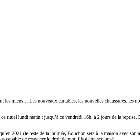
nt les miens… Les nouveaux cartables, les nouvelles chaussures, les 
à ce rituel lundi matin : jusqu’à ce vendredi 16h, à 2 jours de la repris
’en 2021 (le reste de la journée, Bouchon sera à la maison avec son ass
as capable de respecter le droit de mon fils à être scolarisé.