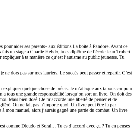
res pour aider ses parents» aux éditions La boite à Pandore. Avant ce
as fais un stage à Charlie Hebdo, tu es diplômé de l’école Jean Trubert.
r expliquer à ta manière ce qu’est l’autisme au public jeunesse. Tu
t je ne dors pas sur mes lauriers. Le succès peut passer et repartir. C’est
pour expliquer quelque chose de précis. Je m’attaque aux tabous car pour
 a tous une grande responsabilité lorsqu’on sort un livre. On doit des
n moi. Mais bien dosé ! Je m’accorde une liberté de penser et de
giféré. On ne fait pas n’importe quoi. Un livre peut être lu par
âce à mon manuel, alors j’aurais gagné une partie du combat. Un livre
’il est comme Dieudo et Soral… Tu es d’accord avec ça ? Tu en penses