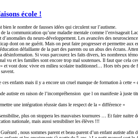
aisons école !
t bien le nombre de fausses idées qui circulent sur l’autisme.
cap de la communication qu’une maladie mentale comme l’envisageait Lac
ent d’anomalies du neuro-développement.
Les avancées des neurosciences
icap dont on ne guérit. Mais on peut faire progresser et permettre aux enf
éducation défaillante de la part des parents ou un abus des écrans. Atte
a désinformation. Si vous parcourez les faits divers, les nombreux tém
mal vu et les familles sont encore trop mal soutenues. Il faut que cela
» et vont donc vivre en milieu scolaire traditionnel… Hors très peu de fo
 savent.
e ces enfants mais il y a encore un cruel manque de formation à cette «
arade autiste en raison de l’incompréhension que l on manifeste à juste 
ettre une intégration réussie dans le respect de la « différence «
 sensibilise, plus on stoppera les mauvaises tournures … Et faire naitre d
ation nationale, mais aussi sensibiliser les élèves !!!
 Guérard , nous sommes parent et beau-parent d’un enfant autiste afin 
es enfants et les enseignants (à partir de 5 ans. ) Le petit manuel sort 