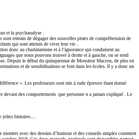
an et la psychanalyse .
 sont entrain de dégager des nouvelles pistes de compréhension de
ants qui sont atteints de vivre leur vie .
ntion donc au charlatanisme et à l’ignorance qui conduisent au
oignages que nous pouvons trouver à droite et à gauche, on se rend
 cesse. Depuis le début du quinquennat de Monsieur Macron, de plus en
rmations et de sensibilisations se font dans les écoles. Il y a donc un
 différence ». Les professeurs sont mis à rude épreuve étant donné
titre devant des comportements que personne n a jamais expliqué . Le
e jolies histoires…
de montrer avec des dessins d’humour et des conseils simples comment
le 4 octobre 2018. Ces deux manuels pratiqués sont disponibles partout