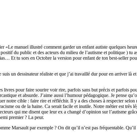
seller «Le manuel illustré comment garder un enfant autiste quelques heu
positif du public et des acteurs du milieu de l’autisme et politique ) tu 
ias… Et tu sors en Octobre la version pour enfant de ton best-seller pou
e suis un dessinateur réaliste et que j’ai travaillé dur pour en arriver là e
 livres pour faire sourire voir rire, parfois sans but précis et parfois 
arcastique et absurde. J’aime aussi l’humour pédagogique. Je pense qu’on
 notre cible : faire rire et réfléchir. Il y a des choses à respecter selo
cisme ou de la haine. Ca serait facile et inutile. Notre métier est très lé
e lecteurs qui me disent que leur ex a changé d’opinion sur l’autisme gr
nemi premier ? La peur.
s comme Marsault par exemple ? On dit qu’il n’est pas fréquentable. Qu