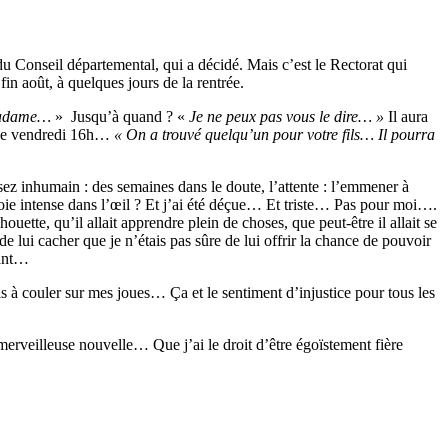
Conseil départemental, qui a décidé. Mais c’est le Rectorat qui
fin août, à quelques jours de la rentrée.
 Madame…
» Jusqu’à quand ? «
Je ne peux pas vous le dire… »
Il aura
ce vendredi 16h…
« On a trouvé quelqu’un pour votre fils… Il pourra
sez inhumain : des semaines dans le doute, l’attente : l’emmener à
et joie intense dans l’œil ? Et j’ai été déçue… Et triste… Pas pour moi….
uette, qu’il allait apprendre plein de choses, que peut-être il allait se
de lui cacher que je n’étais pas sûre de lui offrir la chance de pouvoir
iant…
is à couler sur mes joues… Ça et le sentiment d’injustice pour tous les
erveilleuse nouvelle… Que j’ai le droit d’être égoïstement fière