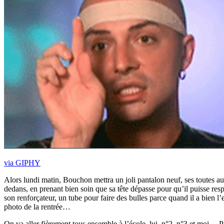
via GIPHY
Alors lundi matin, Bouchon mettra un joli pantalon neuf, ses toutes a
dedans, en prenant bien soin que sa tête dépasse pour qu’il puisse r
son renforçateur, un tube pour faire des bulles parce quand il a bien l
photo de la rentrée…
On va aller fièrement tous ensemble à l’école, lui, n°2, n°3 et moi… 