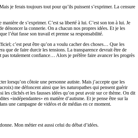
Mais je ferais toujours tout pour qu’ils puissent s’exprimer. La censure
anière de s’exprimer. C’est sa liberté à lui. C’est son ton à lui. Je
i de dénoncer la connerie. On a chacun nos propres idées. Et je les
que l’état fasse son travail et prenne sa responsabilité.
officiel; c’est peut être qu’on a voulu cacher des choses… Que les
ra que de faire durcir les tensions. La transparence devrait être de
it pas totalement confiance… Alors je préfère faire avancer les progrès
ecter lorsqu’on côtoie une personne autiste. Mais j’accepte que les
acroix) me défoncent ainsi que les naturopathes qui pensent guérir
i les clichés et les fausses idées qu’on peut avoir sur ce thème. On dit
dites «indépendantes» en matière d’autisme. Et je pense être sur la
e dans une campagne de vidéos et de médias en ce moment.
 donne. Mon métier est aussi celui du débat d’idées.