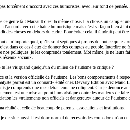
is pas forcément d’accord avec ces humoristes, avec leur fond de pensée. 
e genre là ! Marsault c’est la même chose. Il a choisis un camp et une m
 pas d’accord avec cette haine humoristique mais c’est sa façon bien à lu
dit des choses en dehors du cadre. Pour éviter cela, il faudrait peut être 
ut et n’importe quoi, qu’ils sont septiques à propos de tout ce qui est 
 c’est dans ce cas à eux de donner des comptes au peuple. Interdire ne fe
de nos politiques, je les comprends totalement. Moi même, je ne leurs fa
es réseaux sociaux.
tu les vis quand quelqu’un du milieu de l’autisme te critique ?
ence et la version officielle de l’autisme. Les bons comportements à resp
nalyste parfait est un connard» édité chez Devarly Edition avec Maud L
e mais je comprends que mes détracteurs me critiquent. Car je dénonce auss
lement est une mise au point humoristique contre les manières de faire 
tion les «traitements non officiels et dangereux» autour de l’autism
ma réalité et celle de beaucoup de parents, associations et institutions.
e je dessine aussi. Il est donc normal de recevoir des coups lorsqu’on en