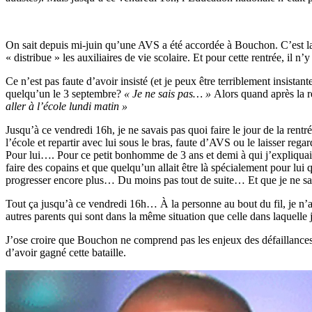
On sait depuis mi-juin qu’une AVS a été accordée à Bouchon. C’est l
« distribue » les auxiliaires de vie scolaire. Et pour cette rentrée, il 
Ce n’est pas faute d’avoir insisté (et je peux être terriblement insistan
quelqu’un le 3 septembre?
« Je ne sais pas… »
Alors quand après la r
aller à l’école lundi matin »
Jusqu’à ce vendredi 16h, je ne savais pas quoi faire le jour de la ren
l’école et repartir avec lui sous le bras, faute d’AVS ou le laisser rega
Pour lui…. Pour ce petit bonhomme de 3 ans et demi à qui j’expliquais dep
faire des copains et que quelqu’un allait être là spécialement pour lui 
progresser encore plus… Du moins pas tout de suite… Et que je ne sava
Tout ça jusqu’à ce vendredi 16h… À la personne au bout du fil, je n’
autres parents qui sont dans la même situation que celle dans laquelle
J’ose croire que Bouchon ne comprend pas les enjeux des défaillances 
d’avoir gagné cette bataille.