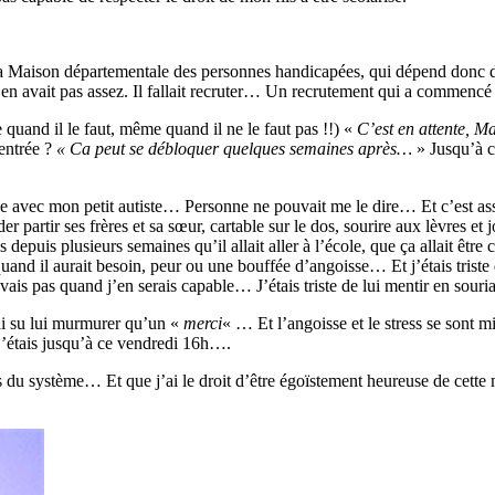
a Maison départementale des personnes handicapées, qui dépend donc du 
n’y en avait pas assez. Il fallait recruter… Un recrutement qui a commencé 
te quand il le faut, même quand il ne le faut pas !!) «
C’est en attente,
entrée ?
« Ca peut se débloquer quelques semaines après…
» Jusqu’à 
trée avec mon petit autiste… Personne ne pouvait me le dire… Et c’est as
rder partir ses frères et sa sœur, cartable sur le dos, sourire aux lèvres 
uis plusieurs semaines qu’il allait aller à l’école, que ça allait être cho
quand il aurait besoin, peur ou une bouffée d’angoisse… Et j’étais triste 
is pas quand j’en serais capable… J’étais triste de lui mentir en sour
ai su lui murmurer qu’un «
merci
« … Et l’angoisse et le stress se sont m
 j’étais jusqu’à ce vendredi 16h….
du système… Et que j’ai le droit d’être égoïstement heureuse de cette m