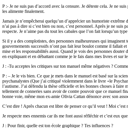
P :- Je ne suis pas d’accord avec la censure. Je déteste cela. Je ne su
les alimente finalement.
Jamais je n’empêcherai quelqu’un d’apprécier un humoriste extrême de c
n’ai pas à dire si c’est bien ou non, c’est personnel. Après je ne suis
respecte. Je n’aime pas du tout les cabales que l’on fait lorsqu’un type 
Si il y a des complotistes, des personnes malheureuses qui imaginent to
gouvernements successifs n’ont pas fait leur boulot comme il fallait et
mise et les responsabilités aussi. Quand je vois des personnes douter 
en expliquant et en débattant comme je le fais dans mes livres et sur l
J : -Tu acceptes les critiques sur ton manuel même négatives ? Comme 
P : – Je le vis bien. Ce que je mets dans le manuel est basé sur la sci
psychanalystes (Que j’ai critiqué violemment dans le livre «le Psycha
l’autisme. J’ai défendu la thèse officielle et les bonnes choses à fair
tellement de conneries sans avoir de contre pouvoir que ce manuel fina
bonne voie, même mon ex-amie Olivia Cattan dénonce avec son associa
C’est dire ! Après chacun est libre de penser ce qu’il veut ! Moi c’est 
Je respecte mes ennemis car ils me font aussi réfléchir et c’est eux qu
J : Pour finir, quelle est ton école graphique ? Tes influences ?