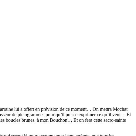
a marraine lui a offert en prévision de ce moment… On mettra Mochat
asseur de pictogrammes pour qu’il puisse exprimer ce qu’il veut… Et
 jolies boucles brunes, à mon Bouchon… Et on fera cette sacro-sainte
s qui seront là pour accompagner leurs enfants, que tous les