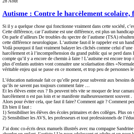
28
Août
Autisme : Contre le harcèlement scolaire, f
Si il y a quelque chose qui fonctionne vraiment dans cette société, c’es
Cette différence, car l’autisme est une différence, est plus un handi
On parle d’ailleurs De troubles du spectre de l’autisme (TSA) résult
cette différence neurologique. L‘autisme faut-il le rappeler est un hand
Voilà pourquoi il faut vraiment balayer les clichés comme celui d’une 
harcèlement et à l’incompréhension du grand public qui se perd dans l
compte qu’il y a encore de chemin à faire ! L’autisme est encore trop 
plus d’enfants autistes vont connaitre une scolarisation dites «Normale
véritable enjeu qui se passe en ce moment, et trop peu de personnes le
L’éducation nationale fait ce qu’elle peut pour subvenir aux besoins d
qu’ils ne savent pas toujours comment faire …
Et les élèves entre eux ? Ils peuvent très vite se moquer de leur cam
harcèlement n est pas loin et se manifeste malheureusement souvent .
Alors pour éviter cela, que faut il faire? Comment agir ? Comment perm
Eh bien il faut :
1) Sensibiliser les élèves des écoles primaires et des collèges. Plus on
2) Sensibiliser les AVS, les professeurs et tout professionnels de l’éduc
J’ai donc co-écris deux manuels illustrés avec ma compagne Sandrine
aborder un enfant l’autiste ! Un pour adolescent et adulte et un pour l