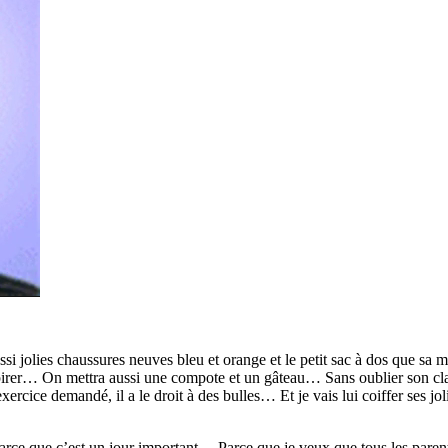
ussi jolies chaussures neuves bleu et orange et le petit sac à dos que s
espirer… On mettra aussi une compote et un gâteau… Sans oublier son cl
’exercice demandé, il a le droit à des bulles… Et je vais lui coiffer ses
Parce que c’est un jour important… Parce que je veux que tous les parent