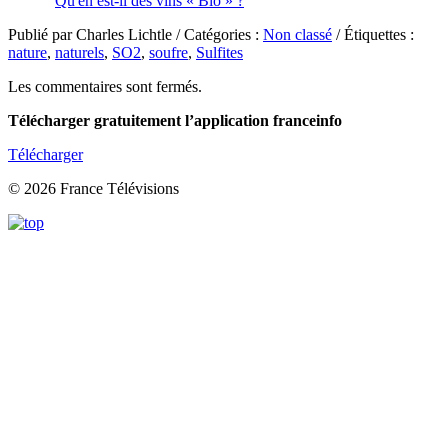
Qu'en est-il des vins « Bio » ?
Publié par Charles Lichtle / Catégories :
Non classé
/ Étiquettes :
nature
,
naturels
,
SO2
,
soufre
,
Sulfites
Les commentaires sont fermés.
Télécharger gratuitement l’application franceinfo
Télécharger
© 2026 France Télévisions