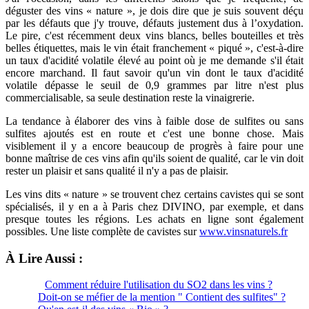
déguster des vins « nature », je dois dire que je suis souvent déçu
par les défauts que j'y trouve, défauts justement dus à l’oxydation.
Le pire, c'est récemment deux vins blancs, belles bouteilles et très
belles étiquettes, mais le vin était franchement « piqué », c'est-à-dire
un taux d'acidité volatile élevé au point où je me demande s'il était
encore marchand. Il faut savoir qu'un vin dont le taux d'acidité
volatile dépasse le seuil de 0,9 grammes par litre n'est plus
commercialisable, sa seule destination reste la vinaigrerie.
La tendance à élaborer des vins à faible dose de sulfites ou sans
sulfites ajoutés est en route et c'est une bonne chose. Mais
visiblement il y a encore beaucoup de progrès à faire pour une
bonne maîtrise de ces vins afin qu'ils soient de qualité, car le vin doit
rester un plaisir et sans qualité il n'y a pas de plaisir.
Les vins dits « nature » se trouvent chez certains cavistes qui se sont
spécialisés, il y en a à Paris chez DIVINO, par exemple, et dans
presque toutes les régions. Les achats en ligne sont également
possibles. Une liste complète de cavistes sur
www.vinsnaturels.fr
À Lire Aussi :
Comment réduire l'utilisation du SO2 dans les vins ?
Doit-on se méfier de la mention " Contient des sulfites" ?