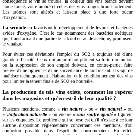
conséquence le vin se trouble, la couleur des vins blancs devient
jaune foncé, voire ambré et celles des vins rouges brunit fortement.
Les arômes sont altérés et laissent place à une forte odeur
d'oxydation.
La seconde
en favorisant le développement de levures et bactéries
avides d'oxygène. C'est le cas notamment des bactéries acétiques
qui, transformant une partie de l'alcool en acide acétique, produisent
le vinaigre.
Pour éviter ces déviations l'emploi du SO2 a toujours été d'une
grande efficacité. Ceux qui aujourd'hui prônent sa forte diminution
ou la suppression de son emploi doivent, en contre-partie, faire
preuve d'une rigueur et d'une surveillance de tout instant. Il s'agit de
maîtriser techniquement l'élaboration et le conditionnement des vins
pour limiter la teneur finale de SO2 en bouteille.
La production de tels vins existe, comment les repérer
dans les magasins et qu'en est-il de leur qualité ?
Plusieurs mentions, comme
« vin nature »
ou
« vin naturel »
ou
« vinification naturelle »
ou encore
« sans soufre ajouté »
figurent
sur les étiquettes. Le problème qui se pose est qu'il n'existe à ce jour
aucune disposition réglementaire concernant ces mentions, d'où
confusion possible dans l'esprit du consommateur. En effet,