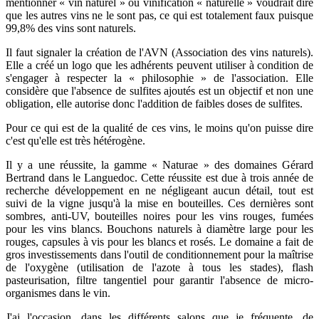
mentionner « vin naturel » ou vinification « naturelle » voudrait dire
que les autres vins ne le sont pas, ce qui est totalement faux puisque
99,8% des vins sont naturels.
Il faut signaler la création de l'AVN (Association des vins naturels).
Elle a créé un logo que les adhérents peuvent utiliser à condition de
s'engager à respecter la « philosophie » de l'association. Elle
considère que l'absence de sulfites ajoutés est un objectif et non une
obligation, elle autorise donc l'addition de faibles doses de sulfites.
Pour ce qui est de la qualité de ces vins, le moins qu'on puisse dire
c'est qu'elle est très hétérogène.
Il y a une réussite, la gamme « Naturae » des domaines Gérard
Bertrand dans le Languedoc. Cette réussite est due à trois année de
recherche développement en ne négligeant aucun détail, tout est
suivi de la vigne jusqu'à la mise en bouteilles. Ces dernières sont
sombres, anti-UV, bouteilles noires pour les vins rouges, fumées
pour les vins blancs. Bouchons naturels à diamètre large pour les
rouges, capsules à vis pour les blancs et rosés. Le domaine a fait de
gros investissements dans l'outil de conditionnement pour la maîtrise
de l'oxygène (utilisation de l'azote à tous les stades), flash
pasteurisation, filtre tangentiel pour garantir l'absence de micro-
organismes dans le vin.
J'ai l'occasion, dans les différents salons que je fréquente, de