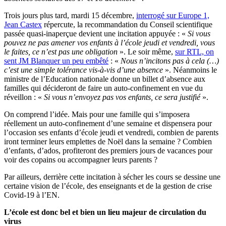
Trois jours plus tard, mardi 15 décembre,
interrogé sur Europe 1,
Jean Castex
répercute, la recommandation du Conseil scientifique
passée quasi-inaperçue devient une incitation appuyée : «
Si vous
pouvez ne pas amener vos enfants à l’école jeudi et vendredi, vous
le faites, ce n’est pas une obligation
». Le soir même,
sur RTL, on
sent JM Blanquer un peu embêté
: «
Nous n’incitons pas à cela (…)
c’est une simple tolérance vis-à-vis d’une absence
». Néanmoins le
ministre de l’Education nationale donne un billet d’absence aux
familles qui décideront de faire un auto-confinement en vue du
réveillon : «
Si vous n’envoyez pas vos enfants, ce sera justifié
».
On comprend l’idée. Mais pour une famille qui s’imposera
réellement un auto-confinement d’une semaine et dispensera pour
l’occasion ses enfants d’école jeudi et vendredi, combien de parents
iront terminer leurs emplettes de Noël dans la semaine ? Combien
d’enfants, d’ados, profiteront des premiers jours de vacances pour
voir des copains ou accompagner leurs parents ?
Par ailleurs, derrière cette incitation à sécher les cours se dessine une
certaine vision de l’école, des enseignants et de la gestion de crise
Covid-19 à l’EN.
L’école est donc bel et bien un lieu majeur de circulation du
virus