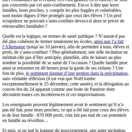
pas concernés par cet auto-confinement. Est-ce à dire que leurs
familles, leurs proches, y compris les plus fragiles et vulnérables,
sont moins dignes d’être protégés que ceux des élèves ? Un prof
scrupuleux ne pouvant s’auto-confiner devra-t-il alors se priver de
retrouvailles familiales ?
Quelle est la logique, en termes de santé publique ? N’aurait-il pas
été plus cohérent de fermer totalement les écoles,
ainsi que l’a fait
l’Allemagne
(jusqu’au 10 janvier), afin de permettre à tous, élèves et
profs, de s’auto-confiner ? Plus généralement, une telle incitation ne
méritait-elle pas d’être anticipée, planifiée, afin de laisser au plus
nombre la possibilité de se saisir de l’occasion ? Quelle famille peut
ainsi se retourner en 48 heures pour la garde de ses enfants ? Une
fois de plus,
le sentiment domine d’une gestion dans la précipitation
,
sans véritable réflexion (il est vrai que Noël tombe
exceptionnellement le 25 décembre, cette année), et la dérogation au
couvre-feu du 24 apparait comme une boite de Pandore dont
découlent toutes ces incohérences et ces improvisations.
Les enseignants peuvent légitimement avoir le sentiment qu’il n’a
pas été fait, pour leurs proches, ce qui a été fait pour ceux des élèves
et de leur famille : 870 000 profs, cela fait pas mal de cas potentiels
en famille au réveillon…
Et puis, si on suit la logique du gouvernement, une autre incitation,