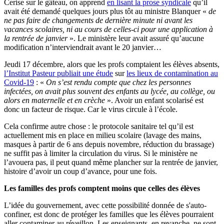
Cerise sur le gâteau, on apprend
en lisant la prose syndicale
qu’il
avait été demandé quelques jours plus tôt au ministre Blanquer «
de
ne pas faire de changements de dernière minute ni avant les
vacances scolaires, ni au cours de celles-ci pour une application à
la rentrée de janvier
». Le ministère leur avait assuré qu’aucune
modification n’interviendrait avant le 20 janvier…
Jeudi 17 décembre, alors que les profs comptaient les élèves absents,
l’Institut Pasteur publiait une étude
sur
les lieux de contamination au
Covid-19
: «
On s’est rendu compte que chez les personnes
infectées, on avait plus souvent des enfants au lycée, au collège, ou
alors en maternelle et en crèche
». Avoir un enfant scolarisé est
donc un facteur de risque. Car le virus circule à l’école.
Cela confirme autre chose : le protocole sanitaire tel qu’il est
actuellement mis en place en milieu scolaire (lavage des mains,
masques à partir de 6 ans depuis novembre, réduction du brassage)
ne suffit pas à limiter la circulation du virus. Si le ministère ne
l’avouera pas, il peut quand même plancher sur la rentrée de janvier,
histoire d’avoir un coup d’avance, pour une fois.
Les familles des profs comptent moins que celles des élèves
L’idée du gouvernement, avec cette possibilité donnée de s'auto-
confiner, est donc de protéger les familles que les élèves pourraient
aller contaminer au réveillon. Les enseignants, en revanche, ne sont