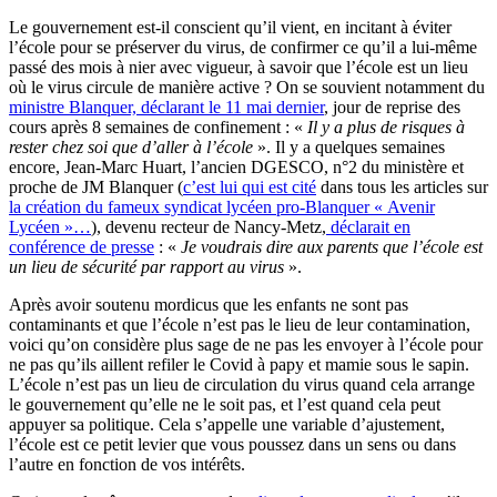
Le gouvernement est-il conscient qu’il vient, en incitant à éviter
l’école pour se préserver du virus, de confirmer ce qu’il a lui-même
passé des mois à nier avec vigueur, à savoir que l’école est un lieu
où le virus circule de manière active ? On se souvient notamment du
ministre Blanquer, déclarant le 11 mai dernier
, jour de reprise des
cours après 8 semaines de confinement : «
Il y a plus de risques à
rester chez soi que d’aller à l’école
». Il y a quelques semaines
encore, Jean-Marc Huart, l’ancien DGESCO, n°2 du ministère et
proche de JM Blanquer (
c’est lui qui est cité
dans tous les articles sur
la création du fameux syndicat lycéen pro-Blanquer « Avenir
Lycéen »…
), devenu recteur de Nancy-Metz,
déclarait en
conférence de presse
: «
Je voudrais dire aux parents que l’école est
un lieu de sécurité par rapport au virus
».
Après avoir soutenu mordicus que les enfants ne sont pas
contaminants et que l’école n’est pas le lieu de leur contamination,
voici qu’on considère plus sage de ne pas les envoyer à l’école pour
ne pas qu’ils aillent refiler le Covid à papy et mamie sous le sapin.
L’école n’est pas un lieu de circulation du virus quand cela arrange
le gouvernement qu’elle ne le soit pas, et l’est quand cela peut
appuyer sa politique. Cela s’appelle une variable d’ajustement,
l’école est ce petit levier que vous poussez dans un sens ou dans
l’autre en fonction de vos intérêts.