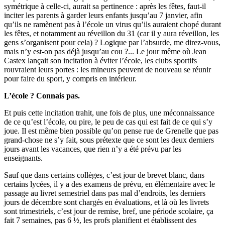
symétrique à celle-ci, aurait sa pertinence : après les fêtes, faut-il
inciter les parents à garder leurs enfants jusqu’au 7 janvier, afin
qu’ils ne ramènent pas à l’école un virus qu’ils auraient chopé durant
les fêtes, et notamment au réveillon du 31 (car il y aura réveillon, les
gens s’organisent pour cela) ? Logique par l’absurde, me direz-vous,
mais n’y est-on pas déjà jusqu’au cou ?... Le jour même où Jean
Castex lançait son incitation à éviter l’école, les clubs sportifs
rouvraient leurs portes : les mineurs peuvent de nouveau se réunir
pour faire du sport, y compris en intérieur.
L’école ? Connais pas.
Et puis cette incitation trahit, une fois de plus, une méconnaissance
de ce qu’est l’école, ou pire, le peu de cas qui est fait de ce qui s’y
joue. Il est même bien possible qu’on pense rue de Grenelle que pas
grand-chose ne s’y fait, sous prétexte que ce sont les deux derniers
jours avant les vacances, que rien n’y a été prévu par les
enseignants.
Sauf que dans certains collèges, c’est jour de brevet blanc, dans
certains lycées, il y a des examens de prévu, en élémentaire avec le
passage au livret semestriel dans pas mal d’endroits, les derniers
jours de décembre sont chargés en évaluations, et là où les livrets
sont trimestriels, c’est jour de remise, bref, une période scolaire, ça
fait 7 semaines, pas 6 ½, les profs planifient et établissent des