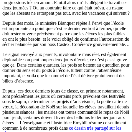
progressions très en amont. Faut-il alors qu’ils allègent le travail ces
deux journées ? Ou au contraire faire ce qui était prévu, au risque
que les absents ne rattrapent pas tout, avec les vacances qui suivent ?
Depuis des mois, le ministère Blanquer répète à l’envi que l’école
est importante au point que c’est le dernier endroit à fermer, qu’elle
doit rester ouverte précisément parce que les élèves les plus faibles
en ont le plus besoin, et le voici obligé de confirmer l’autorisation de
sécher balancée par son boss Castex. Cohérence gouvernementale…
Le signal envoyé aux parents, involontaire mais réel, est également
déplorable : on peut louper deux jours d’école, ce n’est pas si grave
que ça. Dans certains quartiers, les profs se battent au quotidien pour
donner du sens et du poids à l’école, luttent contre l’absentéisme
important, et voilà que le sommet de l’état délivre gratuitement des
billets d’absence.
Et puis, ces deux derniers jours de classe, en primaire notamment,
sont précisément les jours où certains profs prévoient des festivités
sous le sapin, de terminer les projets d’arts visuels, la petite carte de
vœux, la décoration de Noël sur laquelle les élèves travaillent depuis
plusieurs séances ; les mairies ont toutes commandé le repas de Noël
pour jeudi, certaines doivent livrer des ballotins le dernier jour aux
élèves… L’enseignante et illustratrice Emybill résume ce sentiment
commun à de nombreux profs dans
ce dessin très partagé sur les