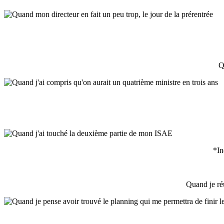
Q
*In
Quand je réu