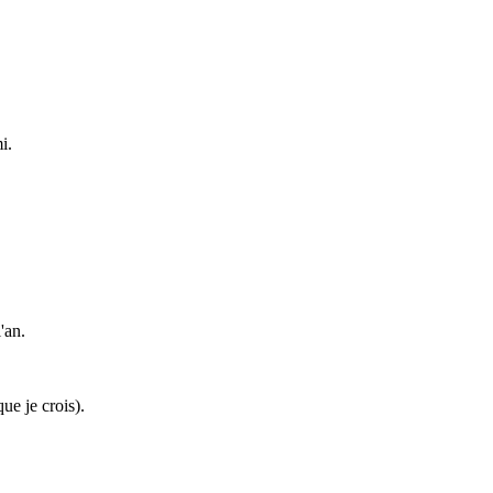
i.
'an.
ue je crois).